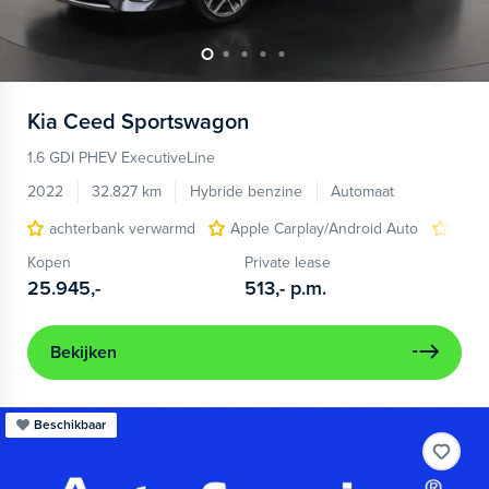
Kia
Ceed Sportswagon
1.6 GDI PHEV ExecutiveLine
2022
32.827 km
Hybride benzine
Automaat
achterbank verwarmd
Apple Carplay/Android Auto
elect
Kopen
Private lease
25.945,-
513,-
p.m.
Bekijken
Beschikbaar