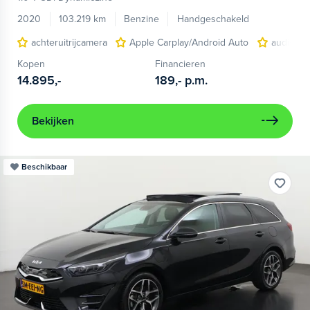
2020
103.219 km
Benzine
Handgeschakeld
achteruitrijcamera
Apple Carplay/Android Auto
audio-nav
Kopen
Financieren
14.895,-
189,-
p.m.
Bekijken
Beschikbaar