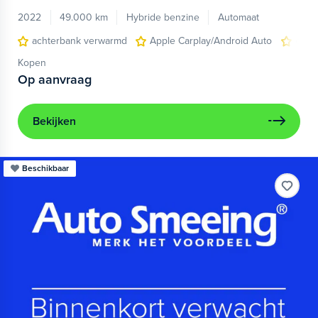
2022
49.000 km
Hybride benzine
Automaat
achterbank verwarmd
Apple Carplay/Android Auto
elect
Kopen
Op aanvraag
Bekijken
Beschikbaar