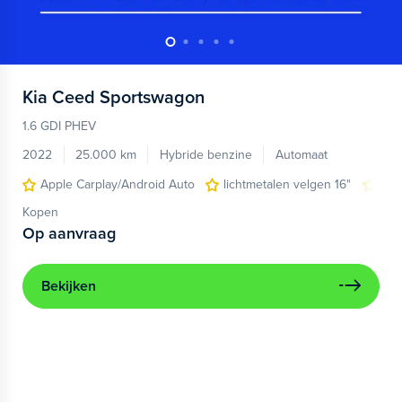
Kia
Ceed Sportswagon
1.6 GDI PHEV
2022
25.000 km
Hybride benzine
Automaat
Apple Carplay/Android Auto
lichtmetalen velgen 16"
nav
Kopen
Op aanvraag
Bekijken