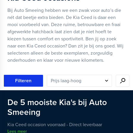
Bij Auto Smeeing hebben we een zwak voor auto’s die
nét dat beetje extra bieden. De Kia Ceed is daar een
mooi voorbeeld van. Deze ruime, betrouwbare en fraai
afgewerkte hatchback laat zien dat je niet hoeft te
kiezen tussen comfort en sportiviteit. Ben jij op zoek
naar een Kia Ceed occasion? Dan zit je bij ons goed. Wij
selecteren alleen de beste exemplaren, zorgvuldig
onderhouden en klaar voor nieuwe kilometers.
Filteren
De
5
mooiste
Kia's
bij Auto
Smeeing
Kia Ceed occasion voorraad - Direct leverbaar
Lees meer