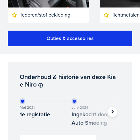
lederen/stof bekleding
lichtmetalen
Opties & accessoires
Onderhoud & historie van deze Kia
e-Niro
Mei 2021
Juni 2026
Juni 202
1e registatie
Ingekocht door
Binne
Auto Smeeing
Auto 