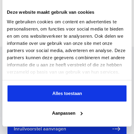
Gemmiddeld elektrisch
15.9 kW
Deze website maakt gebruik van cookies
verbuik
We gebruiken cookies om content en advertenties te
personaliseren, om functies voor social media te bieden
en om ons websiteverkeer te analyseren. Ook delen we
informatie over uw gebruik van onze site met onze
partners voor social media, adverteren en analyse. Deze
Inruilvoorstel op deze auto?
partners kunnen deze gegevens combineren met andere
informatie die u aan ze heeft verstrekt of die ze hebben
Vul hier je gegevens in en vergeet niet foto's van je
verzameld op basis van uw gebruik van hun services.
inruilauto mee te sturen.
Kenteken huidige auto
Kilometerstand (bij benadering)
Alles toestaan
Aanpassen
Inruilvoorstel aanvragen