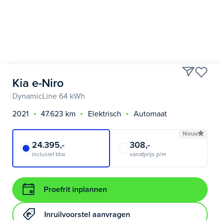
Kia e-Niro
DynamicLine 64 kWh
2021
47.623 km
Elektrisch
Automaat
Nieuw
24.395,-
308,-
inclusief btw
vanafprijs p/m
Proefrit inplannen
Inruilvoorstel aanvragen