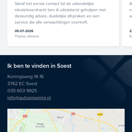
Vanaf het eerste contact tot de uiteindelijke
A
sleuteloverdracht ben ik uitstekend geholpen met
n
deskundig advies, duidelijke afspraken en een
a
service die alle verwachtingen overtreft.
05-07-2026
2
Thymo, Almere
E
Ik ben te vinden in Soest
Koningsweg 14-16
3762 EC Soest
035 603 9925
info@autosmeeing.nl