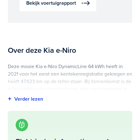
Bekijk voertuigrapport
Over deze Kia e-Niro
Deze mooie Kia e-Niro DynamicLine 64 kWh heeft in
2021 voor het eerst een kentekenregistratie gekregen en
heeft 47.623 km op de teller staan. Bij binnenkomst is de
e-Niro vakkundig gecontroleerd. Het voertuigrapport is
op deze pagina bij onderhoud en historie te
downloaden.
Highlights van deze Kia zijn onder andere apple
carplay/android auto, electronic climate controle,
lederen/stof bekleding en nog veel meer.