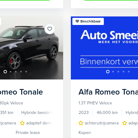
Beschikbaar
Romeo
Tonale
Alfa Romeo
Tona
80pk Veloce
1.3T PHEV Veloce
.351 km
Hybride benzine
Automaat
2023
46.000 km
Hybri
rijcamera
adaptief demping systeem
achteruitrijcamera
audio installatie premium
adap
Private lease
Kopen