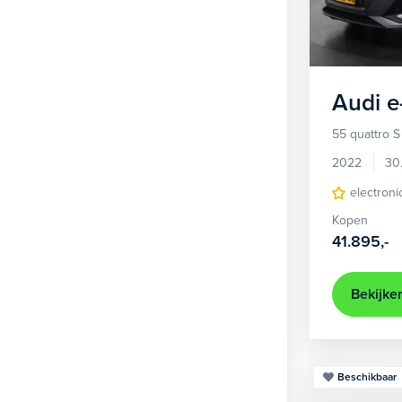
1
Hatchback
381
2
MPV
22
3
Overig
2
Audi
e
4
Personenbus
2
55 quattro S
5
SUV
499
2022
30
6
Sedan
electroni
18
Kopen
Stationwagon
97
41.895,-
Terreinwagen
1
Trike
1
Bekijke
Beschikbaar