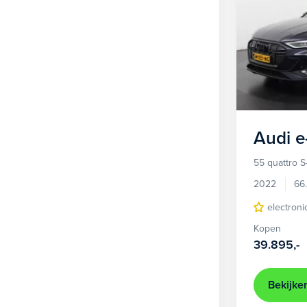
Audi
e
55 quattro S
2022
66
electroni
Kopen
39.895,-
Bekijke