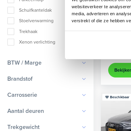
Audi
A
websiteverkeer te analyseren
Schuifkanteldak
media, adverteren en analys
Sportback 4
Stoelverwarming
verstrekt of die ze hebben v
2021
35.
Trekhaak
Apple Ca
Xenon verlichting
Kopen
25.895,-
BTW / Marge
Bekijke
BTW
Brandstof
Marge
Benzine
Carrosserie
Beschikbaar
Diesel
Bestelauto
9
Aantal deuren
Elektrisch
Cabriolet
9
Hybride benzine
0
Trekgewicht
Chassis cabine
1