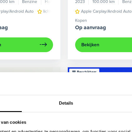
.000 km
Benzine
Handgeschakeld
2023
100.000 km
Benz
rplay/Android Auto
lichtmetalen velgen 5-spaaks 17"
Apple Carplay/Android Auto
voorstoel
Kopen
aag
Op aanvraag
n
Bekijken
Beschikbaar
Details
 van cookies
ent en advertenties te personaliseren, om functies voor social