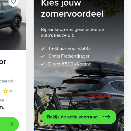
Kies jouw
zomervoordeel
Bij aankoop van geselecteerde
auto's keuze uit:
Trekhaak voor €500,-
Gratis Fietsendrager
or
Direct €500,- korting
ctieradius
Elektrisch
lichtmetalen velgen 5-spaaks 18"
cruise control adaptief
LED koplampen
volledig digitaal instrumentenpane
lichtmetalen velge
ase
m.
Bekijk de actie voorraad