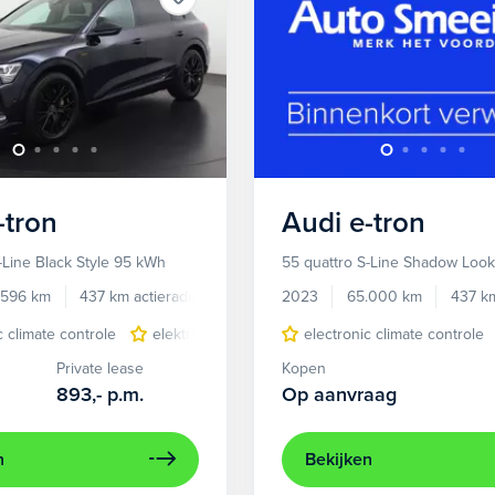
-tron
Audi
e-tron
-Line Black Style 95 kWh
55 quattro S-Line Shadow Loo
.596 km
437 km actieradius
Elektrisch
2023
65.000 km
437 km
c climate controle
elektrisch glazen panorama-dak
electronic climate controle
lichtmetalen 
Private lease
Kopen
893,-
p.m.
Op aanvraag
n
Bekijken