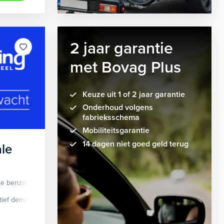
2 jaar garantie
met Bovag Plus
Keuze uit 1 of 2 jaar garantie
Onderhoud volgens
fabrieksschema
Mobiliteitsgarantie
14 dagen niet goed geld terug
le
de benzine
Automaat
tief demping systeem
cruise control adaptief
Apple Carplay/Android Auto
dodehoek detectie
elektrisch glaze
audio instal