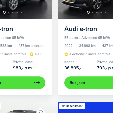
-tron
Audi
e-tron
 edition 95 kWh
55 quattro Advanced 95 kWh
.588 km
437 km actieradius
Elektrisch
2022
34.998 km
437 km
c climate controle
elektrisch glazen panorama-dak
electronic climate controle
lederen/stof
Private lease
Kopen
Private le
983,-
p.m.
36.895,-
793,-
p.
n
Bekijken
Beschikbaar