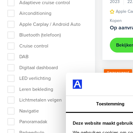
2023
22
Adaptieve cruise control
Apple Ca
Airconditioning
Kopen
Apple Carplay / Android Auto
Op aanvr
Bluetooth (telefoon)
Bekijke
Cruise control
DAB
Digitaal dashboard
Gereserveerd
LED verlichting
Leren bekleding
Lichtmetalen velgen
Toestemming
Navigatie
Panoramadak
Deze website maakt gebruik
Parkeerhulp
We gebruiken cookies om cont