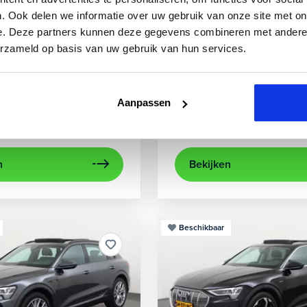
3
Audi
A3
. Ook delen we informatie over uw gebruik van onze site met on
e. Deze partners kunnen deze gegevens combineren met andere i
0 TFSIe Advanced
Sportback 40 TFSIe Plug-In
erzameld op basis van uw gebruik van hun services.
841 km
Hybride benzine
Automaat
2022
84.000 km
Hybri
rplay/Android Auto
electronic climate controle
achteruitrijcamera
lichtmetalen velg
Appl
Aanpassen
Private lease
Kopen
563,-
p.m.
Op aanvraag
n
Bekijken
Beschikbaar