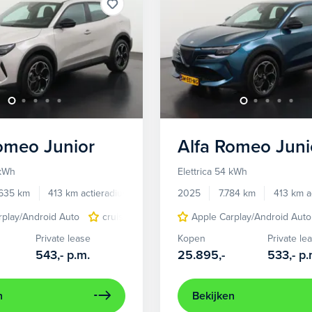
Romeo
Junior
Alfa Romeo
Juni
 kWh
Elettrica 54 kWh
.635 km
413 km actieradius
Elektrisch
2025
7.784 km
413 km a
rplay/Android Auto
cruise control adaptief
Apple Carplay/Android Auto
LED koplampen
Private lease
Kopen
Private le
543,-
p.m.
25.895,-
533,-
p.
n
Bekijken