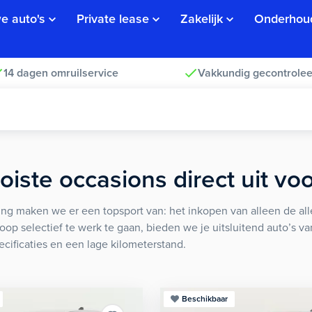
e auto's
Private lease
Zakelijk
Onderhou
14 dagen omruilservice
Vakkundig gecontrolee
iste occasions direct uit vo
ng maken we er een topsport van: het inkopen van alleen de alle
koop selectief te werk te gaan, bieden we je uitsluitend auto’s v
ecificaties en een lage kilometerstand.
Beschikbaar