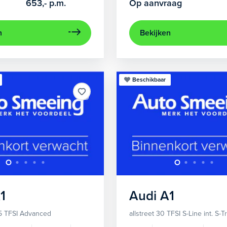
653,-
p.m.
Op aanvraag
n
Bekijken
Beschikbaar
1
Audi
A1
5 TFSI Advanced
allstreet 30 TFSI S-Line int. S-T