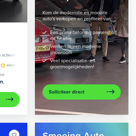
Kom de modernste en mooiste
auto's verkopen en profiteer van:
Een prima beloning passend bij
de functie
Werken in een moderne
showroom
 actieradius
Elektrisch
Veel specialisatie- en
 bekleding
elektrisch glazen panorama-dak
lichtmetalen velgen 10-spaaks 21"
lederen bekleding
metaalkleur
lichtmet
na
groeimogelijkheden!
ase
m.
Solliciteer direct