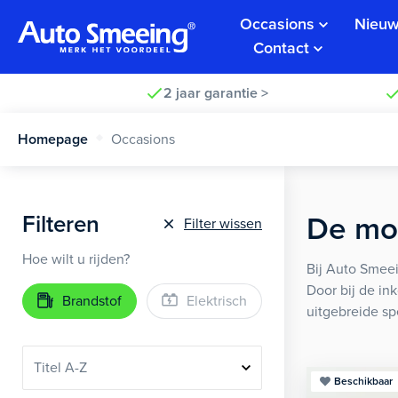
Occasions
Nieuw
Contact
2 jaar garantie >
Homepage
Occasions
Filteren
De moo
Filter wissen
Hoe wilt u rijden?
Bij Auto Smeei
Door bij de in
Brandstof
Elektrisch
uitgebreide sp
Beschikbaar