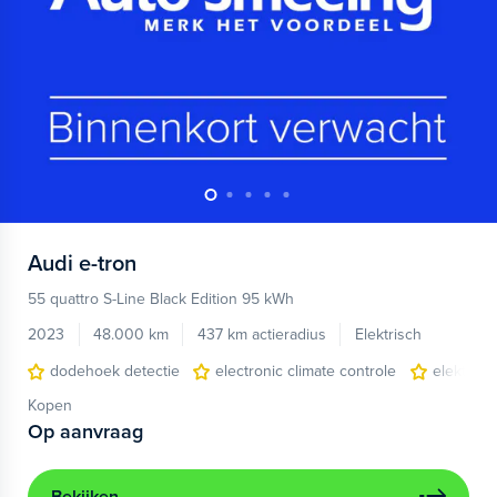
Audi
e-tron
55 quattro S-Line Black Edition 95 kWh
2023
48.000 km
437 km actieradius
Elektrisch
dodehoek detectie
electronic climate controle
elektris
Kopen
Op aanvraag