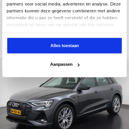
2021
52.979 km
Hybride benzine
Automaat
partners voor social media, adverteren en analyse. Deze
partners kunnen deze gegevens combineren met andere
achteruitrijcamera
Apple Carplay/Android Auto
electroni
informatie die u aan ze heeft verstrekt of die ze hebben
Kopen
verzameld op basis van uw gebruik van hun services.
Op aanvraag
Bekijken
Alles toestaan
Beschikbaar
Aanpassen