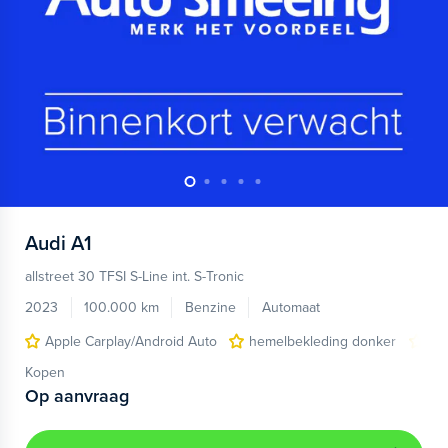
Audi
A1
allstreet 30 TFSI S-Line int. S-Tronic
2023
100.000 km
Benzine
Automaat
Apple Carplay/Android Auto
hemelbekleding donker
lic
Kopen
Op aanvraag