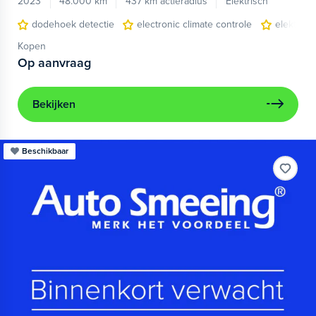
2023
48.000 km
437 km actieradius
Elektrisch
dodehoek detectie
electronic climate controle
elektris
Kopen
Op aanvraag
Bekijken
Beschikbaar