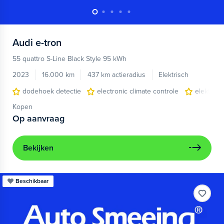
Audi
e-tron
55 quattro S-Line Black Style 95 kWh
2023
16.000 km
437 km actieradius
Elektrisch
dodehoek detectie
electronic climate controle
elektris
Kopen
Op aanvraag
Bekijken
Beschikbaar