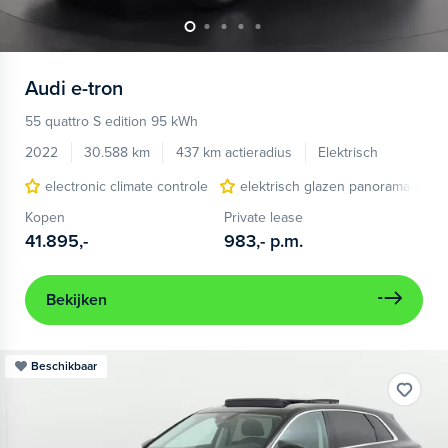
Audi
e-tron
55 quattro S edition 95 kWh
2022
30.588 km
437 km actieradius
Elektrisch
electronic climate controle
elektrisch glazen panorama-dak
Kopen
Private lease
41.895,-
983,-
p.m.
Bekijken
Beschikbaar