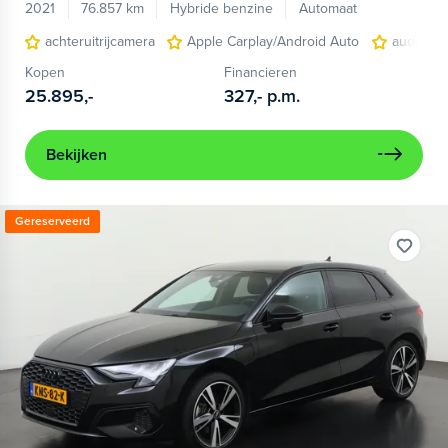
2021
76.857 km
Hybride benzine
Automaat
achteruitrijcamera
Apple Carplay/Android Auto
audio ins
Kopen
Financieren
25.895,-
327,-
p.m.
Bekijken
Gereserveerd