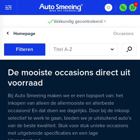
Vakkundig gecontroleerd >
Homepage
Occasions
Filteren
De mooiste occasions direct uit
voorraad
Bij Auto Smeeing maken we er een topsport van: het
inkopen van alleen de allermooiste en allerbeste
occasions! En dat doen we dagelijks. Door bij de inkoop
selectief te werk te gaan, bieden we je uitsluitend auto’s
van de beste kwaliteit. Stuk voor stuk unieke occasions
met uitgebreide specificaties en een lage