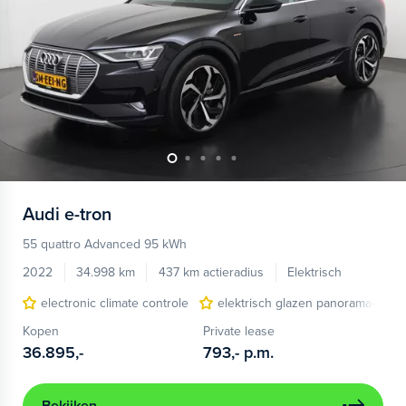
Audi
e-tron
55 quattro Advanced 95 kWh
2022
34.998 km
437 km actieradius
Elektrisch
electronic climate controle
elektrisch glazen panorama-dak
Kopen
Private lease
36.895,-
793,-
p.m.
Bekijken