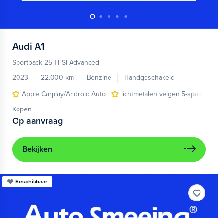
Audi
A1
Sportback 25 TFSI Advanced
2023
22.000 km
Benzine
Handgeschakeld
Apple Carplay/Android Auto
lichtmetalen velgen 5-spaaks 17
Kopen
Op aanvraag
Bekijken
Beschikbaar