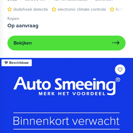
dodehoek detectie
electronic climate controle
lichtmeta
Kopen
Op aanvraag
Bekijken
Beschikbaar