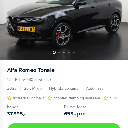
Alfa Romeo
Tonale
1.3T PHEV 280pk Veloce
2025
26.351 km
Hybride benzine
Automaat
achteruitrijcamera
adaptief demping systeem
audio inst
Kopen
Private lease
37.895,-
653,-
p.m.