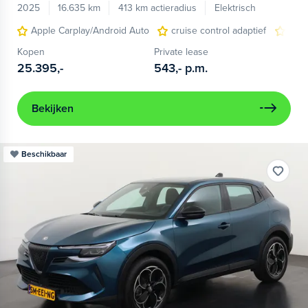
2025
16.635 km
413 km actieradius
Elektrisch
Apple Carplay/Android Auto
cruise control adaptief
LED
Kopen
Private lease
25.395,-
543,-
p.m.
Bekijken
Beschikbaar