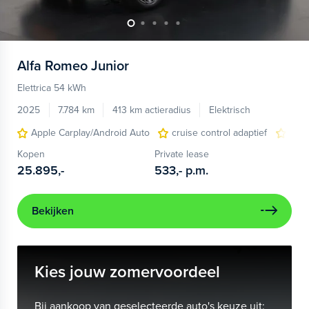
Alfa Romeo
Junior
Elettrica 54 kWh
2025
7.784 km
413 km actieradius
Elektrisch
Apple Carplay/Android Auto
cruise control adaptief
LED
Kopen
Private lease
25.895,-
533,-
p.m.
Bekijken
Kies jouw zomervoordeel
Bij aankoop van geselecteerde auto's keuze uit: