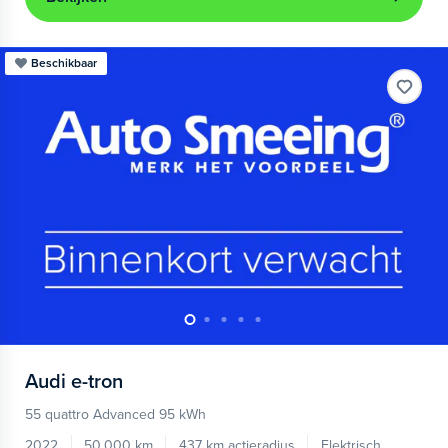
Beschikbaar
Audi
e-tron
55 quattro Advanced 95 kWh
2022
50.000 km
437 km actieradius
Elektrisch