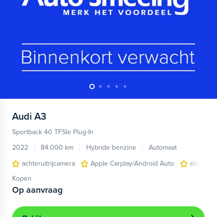
Audi
A3
Sportback 40 TFSIe Plug-In
2022
84.000 km
Hybride benzine
Automaat
achteruitrijcamera
Apple Carplay/Android Auto
electroni
Kopen
Op aanvraag