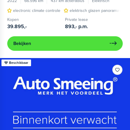
2022
66.596 km
437 km actieradius
Elektrisch
electronic climate controle
elektrisch glazen panorama-dak
Kopen
Private lease
39.895,-
893,-
p.m.
Bekijken
Beschikbaar