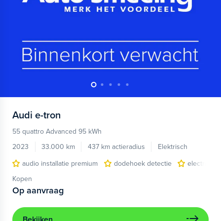
Audi
e-tron
55 quattro Advanced 95 kWh
2023
33.000 km
437 km actieradius
Elektrisch
audio installatie premium
dodehoek detectie
electronic 
Kopen
Op aanvraag
Bekijken