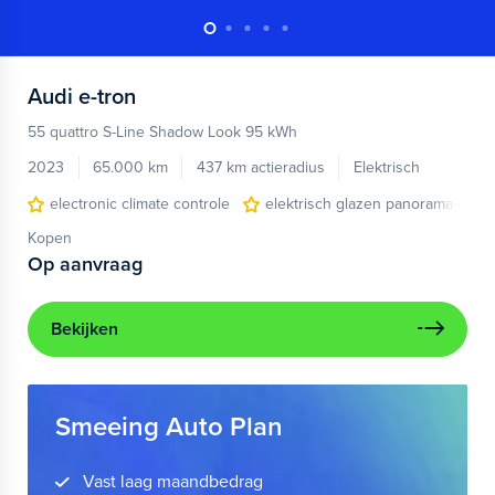
Audi
e-tron
55 quattro S-Line Shadow Look 95 kWh
2023
65.000 km
437 km actieradius
Elektrisch
electronic climate controle
elektrisch glazen panorama-dak
Kopen
Op aanvraag
Bekijken
Smeeing Auto Plan
Vast laag maandbedrag