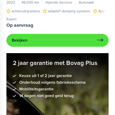
2023
46.000 km
Hybride benzine
Automaat
achteruitrijcamera
adaptief demping systeem
Apple Car
Kopen
Op aanvraag
Bekijken
2 jaar garantie met Bovag Plus
Keuze uit 1 of 2 jaar garantie
Onderhoud volgens fabrieksschema
Mobiliteitsgarantie
14 dagen niet goed geld terug