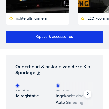
achteruitrijcamera
LED koplam
Opties & accessoires
Onderhoud & historie van deze Kia
Sportage
Januari 2024
Juni 2026
Juli 2026
1e registatie
Ingekocht door
Binne
Auto Smeeing
Auto 