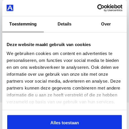
control adaptief met stop&go en stuurhulp en nog veel
Vul hier je gegevens in en vergeet niet foto's van je
meer.
inruilauto mee te sturen.
Je koopt hem voor € 32.895,- maar je kan deze Kia
Toestemming
Details
Over
Kenteken huidige auto
Kilometerstand (bij benadering)
Sportage ook bij ons financieren of leasen.
Deze website maakt gebruik van cookies
Maak snel een afspraak in de showroom of bestel hem
direct online.
We gebruiken cookies om content en advertenties te
Inruilvoorstel aanvragen
personaliseren, om functies voor social media te bieden
en om ons websiteverkeer te analyseren. Ook delen we
informatie over uw gebruik van onze site met onze
Wanneer je foto’s meestuurt ontvang je op
partners voor social media, adverteren en analyse. Deze
maandag tot en met vrijdag binnen enkele uren
partners kunnen deze gegevens combineren met andere
een voorstel.
informatie die u aan ze heeft verstrekt of die ze hebben
verzameld op basis van uw gebruik van hun services.
Veelgestelde vragen
Alles toestaan
Wanneer kan ik een proefrit maken?