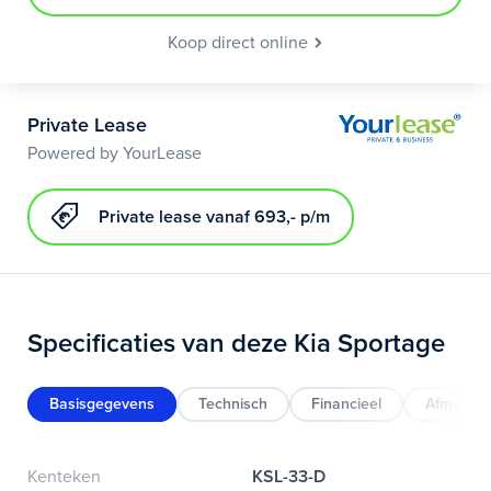
Koop direct online
Private Lease
Powered by YourLease
Private lease vanaf 693,- p/m
Specificaties van deze Kia Sportage
Basisgegevens
Technisch
Financieel
Afmeting
Kenteken
KSL-33-D