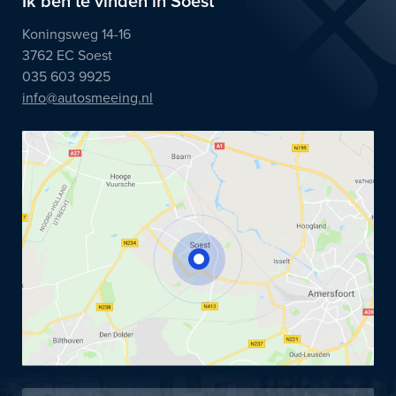
Ik ben te vinden in Soest
Koningsweg 14-16
3762 EC Soest
035 603 9925
info@autosmeeing.nl