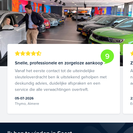
9
Snelle, professionele en zorgeloze aankoop
Z
Vanaf het eerste contact tot de uiteindelijke
A
sleuteloverdracht ben ik uitstekend geholpen met
n
deskundig advies, duidelijke afspraken en een
a
service die alle verwachtingen overtreft.
05-07-2026
2
Thymo, Almere
E