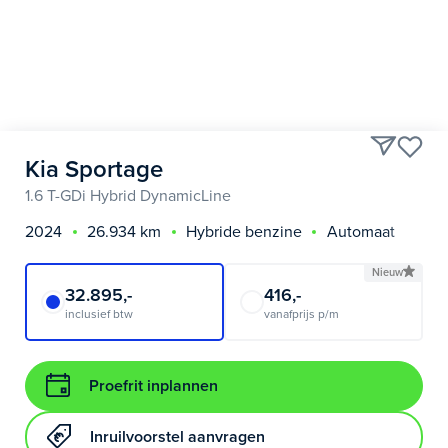
Kia Sportage
1.6 T-GDi Hybrid DynamicLine
2024
26.934 km
Hybride benzine
Automaat
Nieuw
32.895,-
416,-
inclusief btw
vanafprijs p/m
Proefrit inplannen
Inruilvoorstel aanvragen