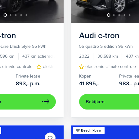
-tron
Audi
e-tron
-Line Black Style 95 kWh
55 quattro S edition 95 kWh
.596 km
437 km actieradius
Elektrisch
2022
30.588 km
437 km
c climate controle
elektrisch glazen panorama-dak
electronic climate controle
lichtmetalen 
Private lease
Kopen
Private le
893,-
p.m.
41.895,-
983,-
p.
n
Bekijken
Beschikbaar