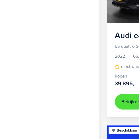
1
Hatchback
366
2
MPV
21
3
Overig
2
Audi
e
4
Personenbus
2
55 quattro S
5
SUV
496
2022
66
6
Sedan
electroni
18
Kopen
Stationwagon
100
39.895,-
Terreinwagen
1
Trike
1
Bekijke
Beschikbaar