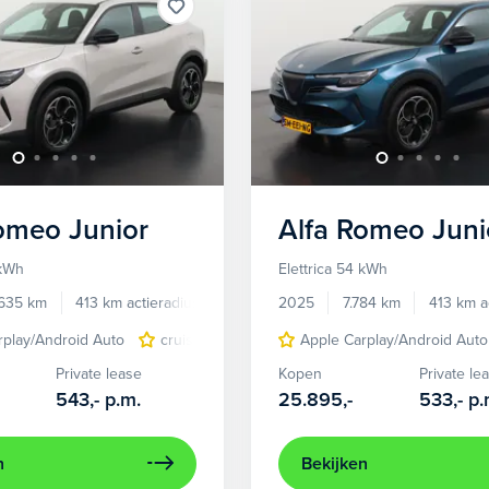
Romeo
Junior
Alfa Romeo
Juni
 kWh
Elettrica 54 kWh
.635 km
413 km actieradius
Elektrisch
2025
7.784 km
413 km a
rplay/Android Auto
cruise control adaptief
Apple Carplay/Android Auto
LED koplampen
Private lease
Kopen
Private le
543,-
p.m.
25.895,-
533,-
p.
n
Bekijken