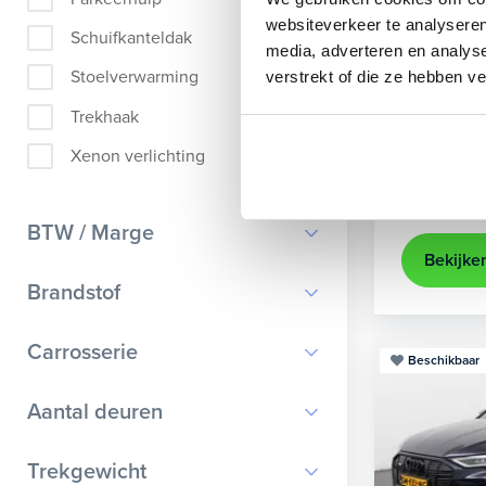
Audi
A
websiteverkeer te analyseren
Schuifkanteldak
media, adverteren en analys
Sportback 40
Stoelverwarming
verstrekt of die ze hebben v
2022
84
Trekhaak
achteruit
Xenon verlichting
Kopen
Op aanvr
BTW / Marge
Bekijke
BTW
Brandstof
Marge
Benzine
Carrosserie
Beschikbaar
Diesel
Bestelauto
9
Aantal deuren
Elektrisch
Cabriolet
8
Hybride benzine
0
Trekgewicht
Chassis cabine
1