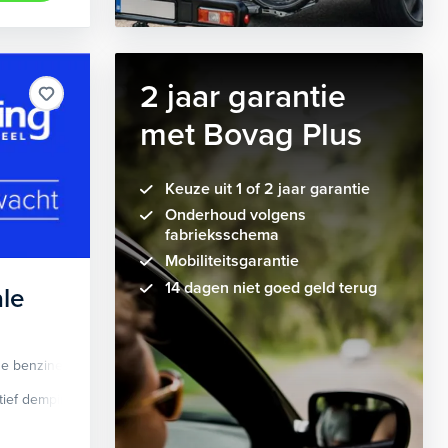
2 jaar garantie
met Bovag Plus
Keuze uit 1 of 2 jaar garantie
Onderhoud volgens
fabrieksschema
Mobiliteitsgarantie
14 dagen niet goed geld terug
le
de benzine
Automaat
tief demping systeem
cruise control adaptief
Apple Carplay/Android Auto
dodehoek detectie
elektrisch glaze
audio instal