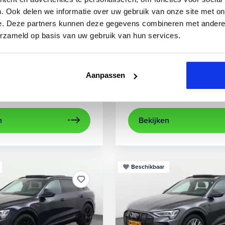
3
Audi
A3
. Ook delen we informatie over uw gebruik van onze site met on
e. Deze partners kunnen deze gegevens combineren met andere i
 TFSIe Plug-In
Sportback 40 TFSIe Advanced
erzameld op basis van uw gebruik van hun services.
.000 km
Hybride benzine
Automaat
2021
52.979 km
Hybrid
rijcamera
Apple Carplay/Android Auto
achteruitrijcamera
electronic climate control
Appl
Aanpassen
Kopen
aag
Op aanvraag
n
Bekijken
Beschikbaar