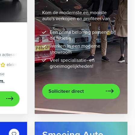
Kom de modernste en mooiste
auto's verkopen en profiteer van:
Een prima beloning passend bij
de functie
Werken in een moderne
showroom
 actieradius
Elektrisch
Veel specialisatie- en
velgen 10-spaaks 21"
elektrisch glazen panorama-dak
luxe lederen bekleding
lederen/stof bekleding
metaalkleur
lic
n
groeimogelijkheden!
ase
m.
Solliciteer direct