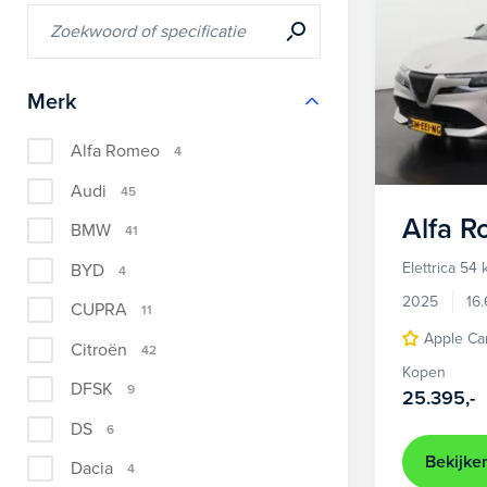
Merk
Alfa Romeo
4
Audi
45
Alfa 
BMW
41
Elettrica 54
BYD
4
2025
16
CUPRA
11
Apple Ca
Citroën
42
Kopen
DFSK
9
25.395,-
DS
6
Bekijke
Dacia
4