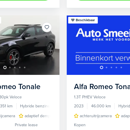
Beschikbaar
Romeo
Tonale
Alfa Romeo
Tona
80pk Veloce
1.3T PHEV Veloce
.351 km
Hybride benzine
Automaat
2023
46.000 km
Hybri
rijcamera
adaptief demping systeem
achteruitrijcamera
audio installatie premium
adap
Private lease
Kopen