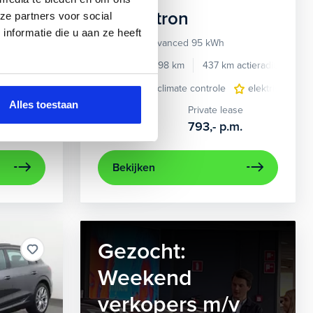
Audi
e-tron
ze partners voor social
nformatie die u aan ze heeft
55 quattro Advanced 95 kWh
e benzine
Automaat
2022
34.998 km
437 km actieradius
El
e
e Carplay/Android Auto
elektrisch glazen panorama-dak
electronic climate controle
electronic climate controle
lederen bekleding
elektrisch gla
lichtmetalen
navig
Alles toestaan
Kopen
Private lease
36.895,-
793,-
p.m.
Bekijken
Gezocht:
Weekend
verkopers m/v