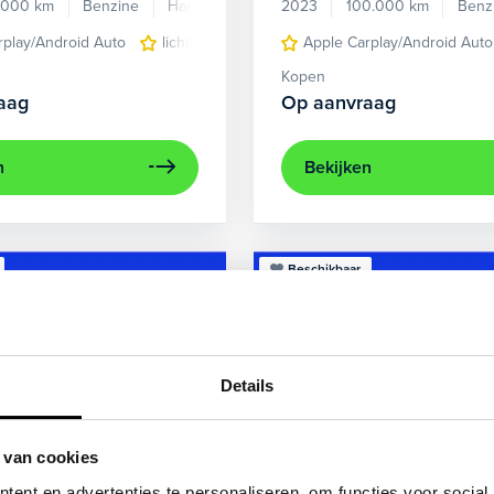
.000 km
Benzine
Handgeschakeld
2023
100.000 km
Benz
rplay/Android Auto
lichtmetalen velgen 5-spaaks 17"
Apple Carplay/Android Auto
voorstoel
Kopen
aag
Op aanvraag
n
Bekijken
Beschikbaar
Details
 van cookies
ent en advertenties te personaliseren, om functies voor social