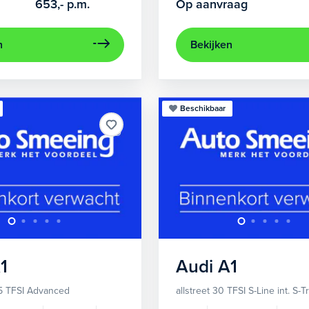
653,-
p.m.
Op aanvraag
n
Bekijken
Beschikbaar
1
Audi
A1
5 TFSI Advanced
allstreet 30 TFSI S-Line int. S-T