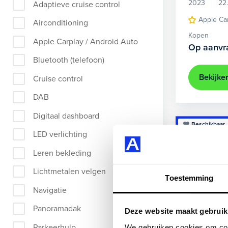
2023
22
Adaptieve cruise control
Apple Ca
Airconditioning
Kopen
Apple Carplay / Android Auto
Op aanvr
Bluetooth (telefoon)
Bekijke
Cruise control
DAB
Digitaal dashboard
Beschikbaar
LED verlichting
Leren bekleding
Lichtmetalen velgen
Toestemming
Navigatie
Panoramadak
Deze website maakt gebruik
Parkeerhulp
We gebruiken cookies om cont