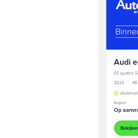
Audi
e
55 quattro S
2023
48
dodehoek
Kopen
Op aanvr
Bekijke