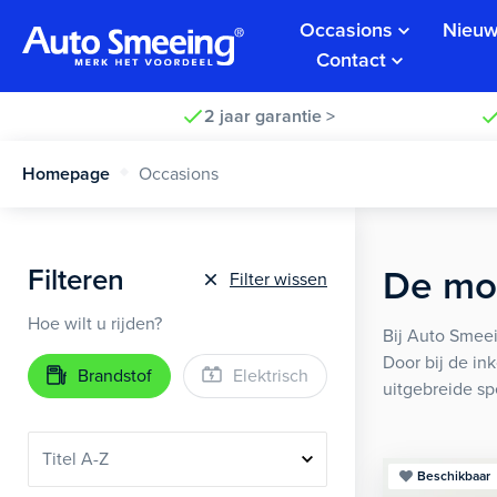
Occasions
Nieuw
Contact
2 jaar garantie >
Homepage
Occasions
Filteren
De moo
Filter wissen
Hoe wilt u rijden?
Bij Auto Smeei
Door bij de in
Brandstof
Elektrisch
uitgebreide sp
Beschikbaar