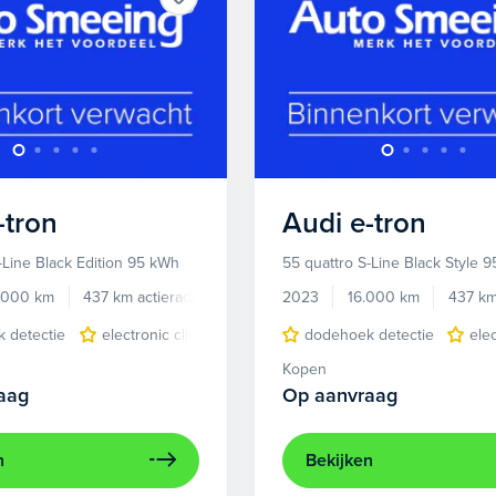
-tron
Audi
e-tron
-Line Black Edition 95 kWh
55 quattro S-Line Black Style 
.000 km
437 km actieradius
Elektrisch
2023
16.000 km
437 km
 detectie
electronic climate controle
dodehoek detectie
elektrisch glazen panora
ele
Kopen
aag
Op aanvraag
n
Bekijken