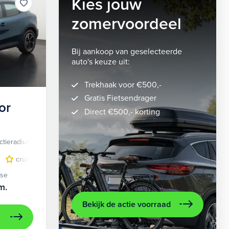
Kies jouw
zomervoordeel
Bij aankoop van geselecteerde
auto's keuze uit:
Trekhaak voor €500,-
Gratis Fietsendrager
or
Direct €500,- korting
ctieradius
Elektrisch
lichtmetalen velgen 5-spaaks 18"
cruise control adaptief
LED koplampen
volledig digitaal instrumentenpane
lichtmetalen velge
ase
m.
Bekijk de actie voorraad