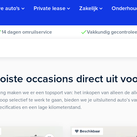
e auto's
Private lease
Zakelijk
Onderhou
14 dagen omruilservice
Vakkundig gecontrolee
iste occasions direct uit vo
ng maken we er een topsport van: het inkopen van alleen de alle
koop selectief te werk te gaan, bieden we je uitsluitend auto’s v
ecificaties en een lage kilometerstand.
Beschikbaar