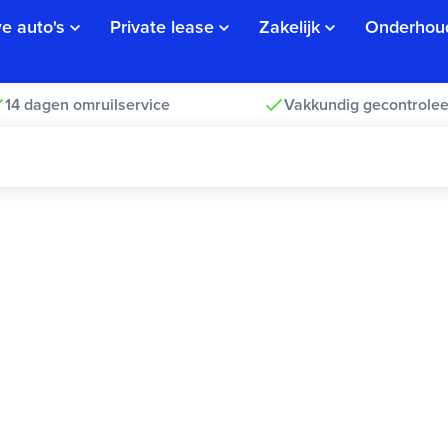
e auto's
Private lease
Zakelijk
Onderhou
14 dagen omruilservice
Vakkundig gecontrolee