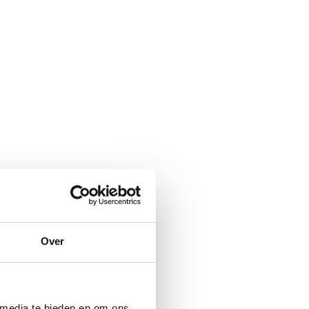
Over
 media te bieden en om ons