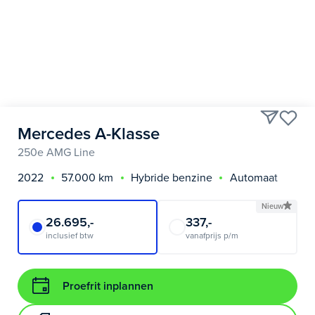
Mercedes A-Klasse
250e AMG Line
2022
57.000 km
Hybride benzine
Automaat
Nieuw
26.695,-
337,-
inclusief btw
vanafprijs p/m
Proefrit inplannen