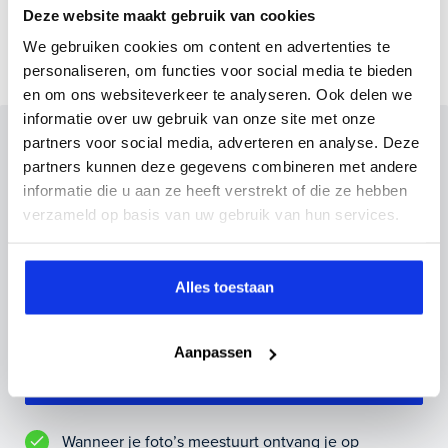
verbuik
Deze website maakt gebruik van cookies
We gebruiken cookies om content en advertenties te
personaliseren, om functies voor social media te bieden
en om ons websiteverkeer te analyseren. Ook delen we
informatie over uw gebruik van onze site met onze
Inruilvoorstel op deze auto?
partners voor social media, adverteren en analyse. Deze
partners kunnen deze gegevens combineren met andere
Vul hier je gegevens in en vergeet niet foto's van je
informatie die u aan ze heeft verstrekt of die ze hebben
inruilauto mee te sturen.
verzameld op basis van uw gebruik van hun services.
Kenteken huidige auto
Kilometerstand (bij benadering)
Alles toestaan
Aanpassen
Inruilvoorstel aanvragen
Wanneer je foto’s meestuurt ontvang je op