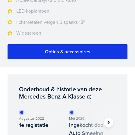
Apple Carplay/Android Auto
LED koplampen
lichtmetalen velgen 6-spaaks 18"
Widescreen
Opties & accessoires
Onderhoud & historie van deze
Mercedes-Benz A-Klasse
Augustus 2022
Mei 2026
Juli 2026
1e registatie
Ingekocht door
Binne
Auto Smeeing
Auto 