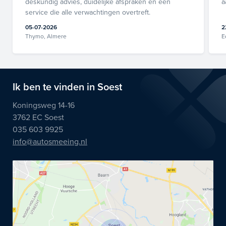
deskundig advies, duidelijke afspraken en een
a
service die alle verwachtingen overtreft.
05-07-2026
2
Thymo, Almere
E
Ik ben te vinden in Soest
Koningsweg 14-16
3762 EC Soest
035 603 9925
info@autosmeeing.nl