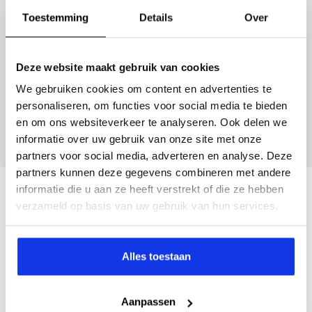
Toestemming
Details
Over
Maak snel een afspraak in de showroom of bestel hem
direct online.
Inruilvoorstel aanvragen
Deze website maakt gebruik van cookies
We gebruiken cookies om content en advertenties te
personaliseren, om functies voor social media te bieden
Wanneer je foto’s meestuurt ontvang je op
en om ons websiteverkeer te analyseren. Ook delen we
maandag tot en met vrijdag binnen enkele uren
informatie over uw gebruik van onze site met onze
een voorstel.
partners voor social media, adverteren en analyse. Deze
partners kunnen deze gegevens combineren met andere
informatie die u aan ze heeft verstrekt of die ze hebben
Veelgestelde vragen
verzameld op basis van uw gebruik van hun services.
Wanneer kan ik een proefrit maken?
Alles toestaan
Kan ik een auto reserveren?
Aanpassen