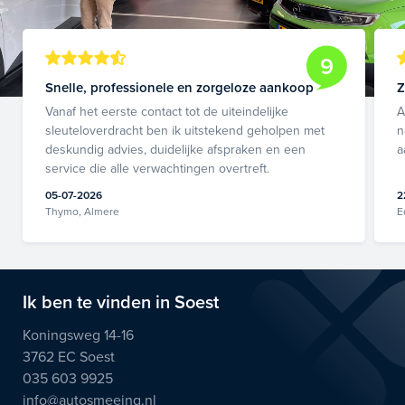
9
Snelle, professionele en zorgeloze aankoop
Z
Vanaf het eerste contact tot de uiteindelijke
A
sleuteloverdracht ben ik uitstekend geholpen met
n
deskundig advies, duidelijke afspraken en een
a
service die alle verwachtingen overtreft.
05-07-2026
2
Thymo, Almere
E
Ik ben te vinden in Soest
Koningsweg 14-16
3762 EC Soest
035 603 9925
info@autosmeeing.nl