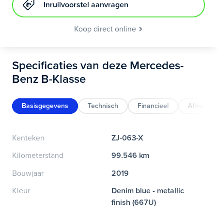
Inruilvoorstel aanvragen
Koop direct online
Specificaties van deze Mercedes-
Benz B-Klasse
Basisgegevens
Technisch
Financieel
Afmeting
Kenteken
ZJ-063-X
Kilometerstand
99.546 km
Bouwjaar
2019
Kleur
Denim blue - metallic
finish (667U)