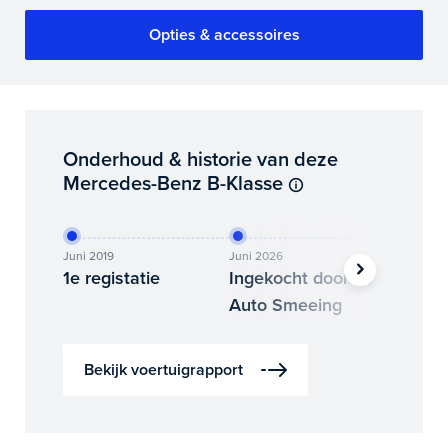
Opties & accessoires
Onderhoud & historie van deze
Mercedes-Benz B-Klasse
Juni 2019
Juni 2026
Juli 2026
1e registatie
Ingekocht door
Binne
Auto Smeeing
Auto 
Bekijk voertuigrapport