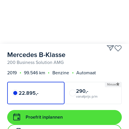
Mercedes B-Klasse
200 Business Solution AMG
2019
99.546 km
Benzine
Automaat
Nieuw
290,-
22.895,-
vanafprijs p/m
Proefrit inplannen