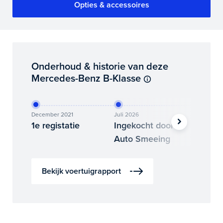
Opties & accessoires
Onderhoud & historie van deze
Mercedes-Benz B-Klasse
December 2021
Juli 2026
Augustus
1e registatie
Ingekocht door
Binne
Auto Smeeing
Auto 
Bekijk voertuigrapport