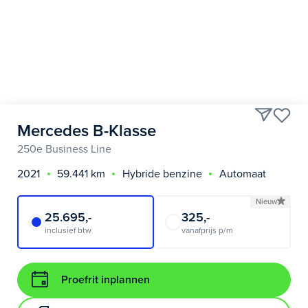
Mercedes B-Klasse
250e Business Line
2021
59.441 km
Hybride benzine
Automaat
Nieuw
25.695,-
325,-
inclusief btw
vanafprijs p/m
Proefrit inplannen