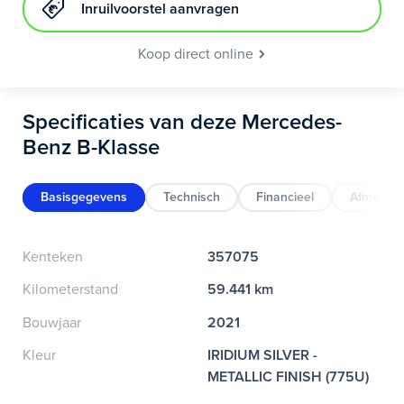
Inruilvoorstel aanvragen
Koop direct online
Specificaties van deze Mercedes-
Benz B-Klasse
Basisgegevens
Technisch
Financieel
Afmeting
Kenteken
357075
Kilometerstand
59.441 km
Bouwjaar
2021
Kleur
IRIDIUM SILVER -
METALLIC FINISH (775U)