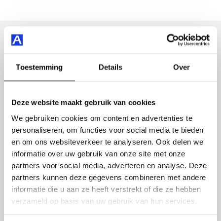
Maak snel een afspraak in de showroom of bestel hem
direct online.
Inruilvoorstel op deze auto?
Vul hier je gegevens in en vergeet niet foto's van je
Toestemming
Details
Over
inruilauto mee te sturen.
Kenteken huidige auto
Kilometerstand (bij benadering)
Deze website maakt gebruik van cookies
We gebruiken cookies om content en advertenties te
personaliseren, om functies voor social media te bieden
en om ons websiteverkeer te analyseren. Ook delen we
informatie over uw gebruik van onze site met onze
Inruilvoorstel aanvragen
partners voor social media, adverteren en analyse. Deze
partners kunnen deze gegevens combineren met andere
Wanneer je foto’s meestuurt ontvang je op
informatie die u aan ze heeft verstrekt of die ze hebben
maandag tot en met vrijdag binnen enkele uren
verzameld op basis van uw gebruik van hun services.
een voorstel.