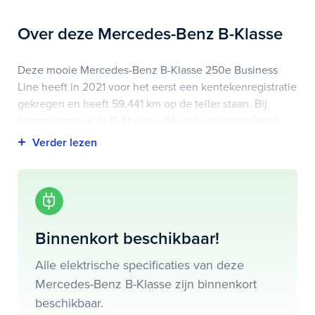
Over deze Mercedes-Benz B-Klasse
Deze mooie Mercedes-Benz B-Klasse 250e Business
Line heeft in 2021 voor het eerst een kentekenregistratie
gekregen en heeft 59.441 km op de teller staan. Bij
binnenkomst is de B-Klasse vakkundig gecontroleerd.
Het voertuigrapport is op deze pagina bij onderhoud en
historie te downloaden.
Highlights van deze Mercedes-Benz zijn onder andere
airco (automatisch), elektrisch glazen panorama-dak,
kunstlederen bekleding en nog veel meer.
Binnenkort beschikbaar!
Je koopt hem voor € 25.695,- maar je kan deze
Alle elektrische specificaties van deze
Mercedes-Benz B-Klasse ook bij ons financieren of
Mercedes-Benz B-Klasse zijn binnenkort
leasen.
beschikbaar.