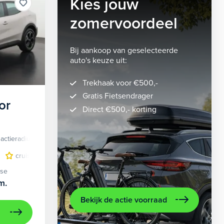
Kies jouw
zomervoordeel
Bij aankoop van geselecteerde
auto's keuze uit:
Trekhaak voor €500,-
Gratis Fietsendrager
or
Direct €500,- korting
actieradius
Elektrisch
lichtmetalen velgen 5-spaaks 18"
cruise control adaptief
LED koplampen
volledig digitaal instrumentenpane
lichtmetalen velge
ase
m.
Bekijk de actie voorraad