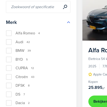
Merk
Alfa Romeo
4
Audi
42
Alfa 
BMW
39
Elettrica 54
BYD
5
2025
7.
CUPRA
12
Apple Ca
Citroën
43
Kopen
DFSK
8
25.895,-
DS
7
Bekijke
Dacia
2