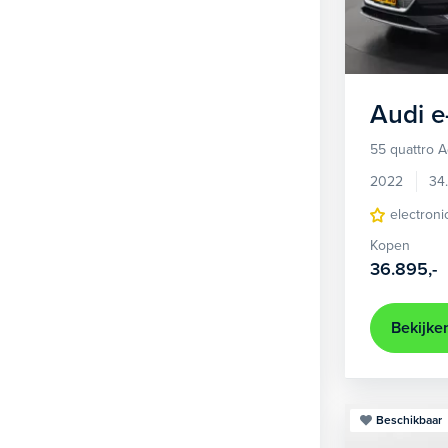
1
Hatchback
380
2
MPV
22
3
Overig
2
Audi
e
4
Personenbus
2
55 quattro 
5
SUV
491
2022
34
6
Sedan
electroni
18
Kopen
Stationwagon
94
36.895,-
Terreinwagen
1
Trike
1
Bekijke
Beschikbaar