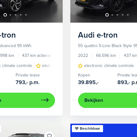
-tron
Audi
e-tron
Advanced 95 kWh
55 quattro S-Line Black Style 
.998 km
437 km actieradius
Elektrisch
2022
66.596 km
437 km
c climate controle
elektrisch glazen panorama-dak
electronic climate controle
lederen bekl
Private lease
Kopen
Private le
793,-
p.m.
39.895,-
893,-
p.
n
Bekijken
Beschikbaar