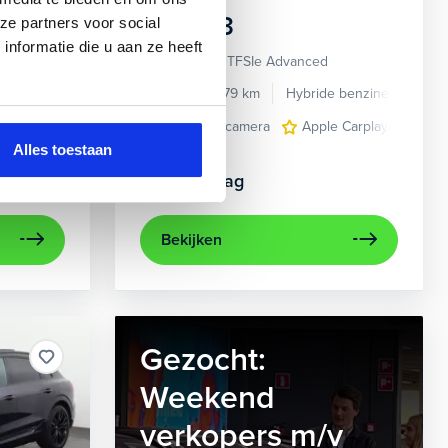
Audi
A3
ze partners voor social
nformatie die u aan ze heeft
Sportback 40 TFSIe Advanced
de benzine
Automaat
2021
52.979 km
Hybride benzine
Auto
en multi-spaaks 17"
e Carplay/Android Auto
navigatiesysteem full map
achteruitrijcamera
electronic climate controle
Apple Carplay/Android
trekhaak met afn
elektrisch g
Alles toestaan
Kopen
Op aanvraag
Bekijken
Gezocht:
Weekend
verkopers m/v