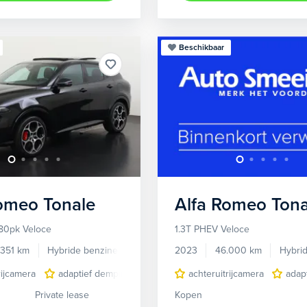
Beschikbaar
Romeo
Tonale
Alfa Romeo
Tona
80pk Veloce
1.3T PHEV Veloce
.351 km
Hybride benzine
Automaat
2023
46.000 km
Hybri
rijcamera
adaptief demping systeem
achteruitrijcamera
audio installatie premium
adap
Private lease
Kopen