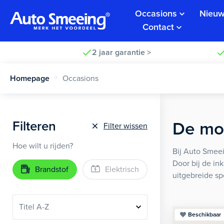
Occasions
Nieuw
Contact
2 jaar garantie >
Homepage
Occasions
Filteren
De moo
Filter wissen
Hoe wilt u rijden?
Bij Auto Smeei
Door bij de in
Brandstof
Elektrisch
uitgebreide sp
Beschikbaar