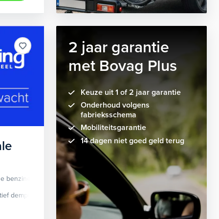
2 jaar garantie
met Bovag Plus
Keuze uit 1 of 2 jaar garantie
Onderhoud volgens
fabrieksschema
Mobiliteitsgarantie
14 dagen niet goed geld terug
le
de benzine
Automaat
tief demping systeem
cruise control adaptief
Apple Carplay/Android Auto
dodehoek detectie
elektrisch glaze
audio instal