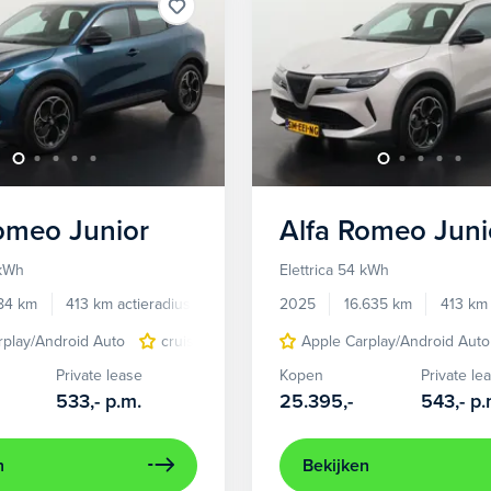
Romeo
Junior
Alfa Romeo
Juni
 kWh
Elettrica 54 kWh
784 km
413 km actieradius
Elektrisch
2025
16.635 km
413 km 
rplay/Android Auto
cruise control adaptief
Apple Carplay/Android Auto
LED koplampen
Private lease
Kopen
Private le
533,-
p.m.
25.395,-
543,-
p.
n
Bekijken