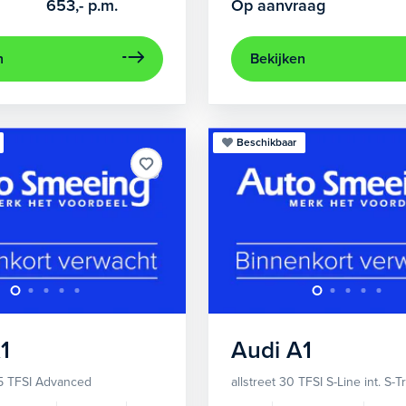
653,-
p.m.
Op aanvraag
n
Bekijken
Beschikbaar
1
Audi
A1
5 TFSI Advanced
allstreet 30 TFSI S-Line int. S-T