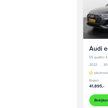
Audi
e
55 quattro S
2022
30
electroni
Kopen
41.895,-
Bekijke