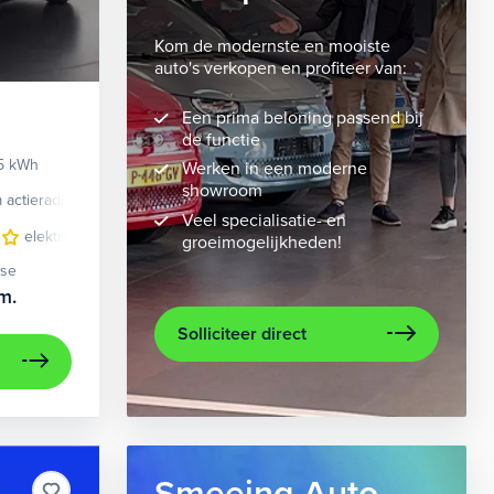
Kom de modernste en mooiste
auto's verkopen en profiteer van:
Een prima beloning passend bij
de functie
95 kWh
Werken in een moderne
showroom
 actieradius
Elektrisch
Veel specialisatie- en
eding
elektrisch glazen panorama-dak
lichtmetalen velgen 7-spaaks 21"
lichtmetalen velgen 10-spaaks 2
metaalkleur
navigat
groeimogelijkheden!
ase
m.
Solliciteer direct