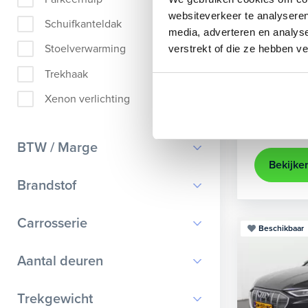
Audi
A
websiteverkeer te analyseren
Schuifkanteldak
media, adverteren en analys
Sportback 4
Stoelverwarming
verstrekt of die ze hebben v
2021
35.
Trekhaak
Apple Ca
Xenon verlichting
Kopen
25.895,-
BTW / Marge
Bekijke
BTW
Brandstof
Marge
Benzine
Carrosserie
Beschikbaar
Diesel
Bestelauto
9
Aantal deuren
Elektrisch
Cabriolet
9
Hybride benzine
0
Trekgewicht
Chassis cabine
1