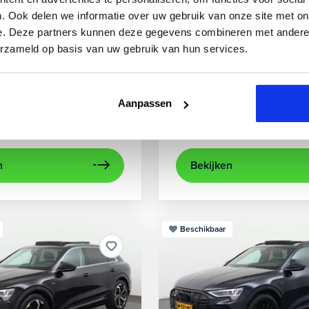
3
Audi
A3
. Ook delen we informatie over uw gebruik van onze site met on
e. Deze partners kunnen deze gegevens combineren met andere i
0 TFSIe Advanced
Sportback 40 TFSIe Plug-In
erzameld op basis van uw gebruik van hun services.
841 km
Hybride benzine
Automaat
2022
84.000 km
Hybri
rplay/Android Auto
electronic climate controle
achteruitrijcamera
lichtmetalen velg
Appl
Aanpassen
Private lease
Kopen
563,-
p.m.
Op aanvraag
n
Bekijken
Beschikbaar