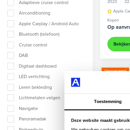
2023
22
Adaptieve cruise control
Apple Ca
Airconditioning
Kopen
Apple Carplay / Android Auto
Op aanvr
Bluetooth (telefoon)
Bekijke
Cruise control
DAB
Digitaal dashboard
Gereserveerd
LED verlichting
Leren bekleding
Lichtmetalen velgen
Toestemming
Navigatie
Panoramadak
Deze website maakt gebruik
Parkeerhulp
We gebruiken cookies om cont