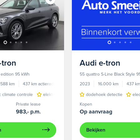
-tron
Audi
e-tron
 edition 95 kWh
55 quattro S-Line Black Style 
.588 km
437 km actieradius
Elektrisch
2023
16.000 km
437 km
c climate controle
elektrisch glazen panorama-dak
dodehoek detectie
lederen/stof
ele
Private lease
Kopen
983,-
p.m.
Op aanvraag
n
Bekijken