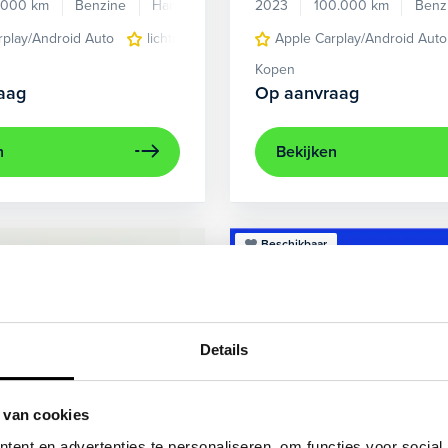
.000 km
Benzine
Handgeschakeld
2023
100.000 km
Benz
rplay/Android Auto
lichtmetalen velgen 5-spaaks 17"
Apple Carplay/Android Auto
voorstoel
Kopen
aag
Op aanvraag
n
Bekijken
Beschikbaar
Details
 van cookies
ent en advertenties te personaliseren, om functies voor social