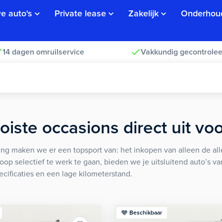
e auto's
Private lease
Zakelijk
Onderhou
14 dagen omruilservice
Vakkundig gecontrolee
iste occasions direct uit vo
ng maken we er een topsport van: het inkopen van alleen de alle
koop selectief te werk te gaan, bieden we je uitsluitend auto’s v
ecificaties en een lage kilometerstand.
Beschikbaar