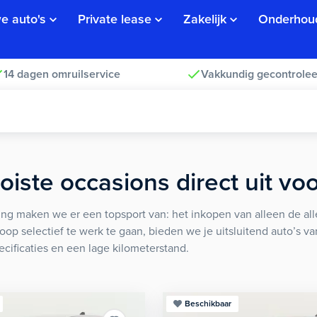
e auto's
Private lease
Zakelijk
Onderhou
14 dagen omruilservice
Vakkundig gecontrolee
iste occasions direct uit vo
ng maken we er een topsport van: het inkopen van alleen de alle
koop selectief te werk te gaan, bieden we je uitsluitend auto’s v
ecificaties en een lage kilometerstand.
Beschikbaar