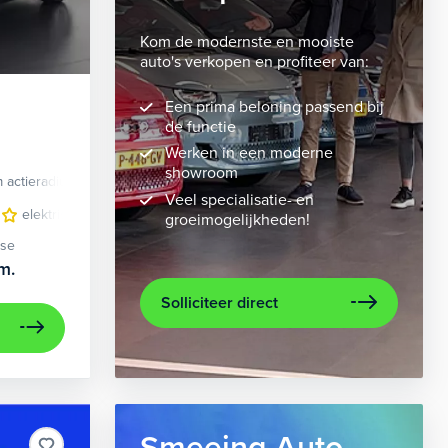
Kom de modernste en mooiste
auto's verkopen en profiteer van:
Een prima beloning passend bij
de functie
Werken in een moderne
showroom
 actieradius
Elektrisch
Veel specialisatie- en
velgen 10-spaaks 21"
elektrisch glazen panorama-dak
luxe lederen bekleding
lederen/stof bekleding
metaalkleur
lic
n
groeimogelijkheden!
ase
m.
Solliciteer direct