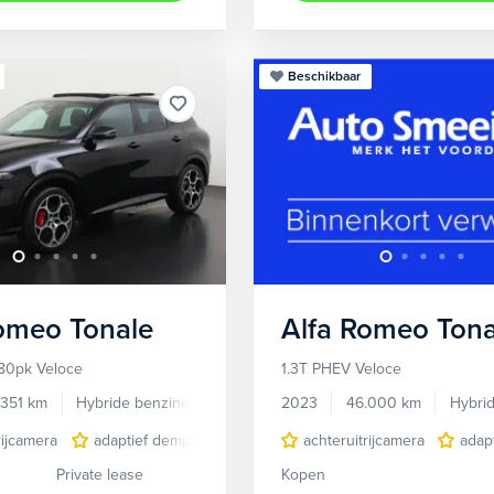
Beschikbaar
Romeo
Tonale
Alfa Romeo
Tona
80pk Veloce
1.3T PHEV Veloce
.351 km
Hybride benzine
Automaat
2023
46.000 km
Hybri
rijcamera
adaptief demping systeem
achteruitrijcamera
audio installatie premium
adap
Private lease
Kopen