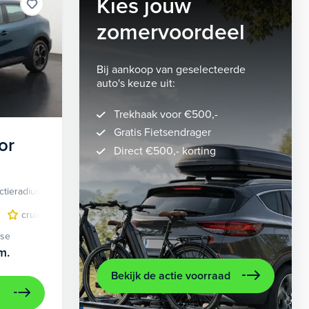
Kies jouw
zomervoordeel
Bij aankoop van geselecteerde
auto's keuze uit:
Trekhaak voor €500,-
Gratis Fietsendrager
or
Direct €500,- korting
ctieradius
Elektrisch
lichtmetalen velgen 5-spaaks 18"
cruise control adaptief
LED koplampen
volledig digitaal instrumentenpane
lichtmetalen velge
ase
m.
Bekijk de actie voorraad