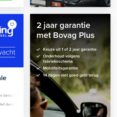
2 jaar garantie
met Bovag Plus
Keuze uit 1 of 2 jaar garantie
Onderhoud volgens
fabrieksschema
Mobiliteitsgarantie
14 dagen niet goed geld terug
le
de benzine
Automaat
tief demping systeem
cruise control adaptief
Apple Carplay/Android Auto
dodehoek detectie
elektrisch glaze
audio instal