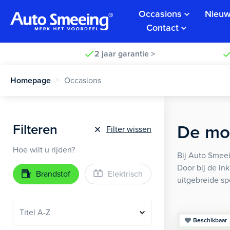
Occasions
Nieuw
Contact
2 jaar garantie >
Homepage
Occasions
Filteren
De moo
Filter wissen
Hoe wilt u rijden?
Bij Auto Smeei
Door bij de in
Brandstof
Elektrisch
uitgebreide sp
Beschikbaar