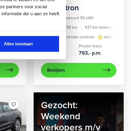
Audi
e-tron
ze partners voor social
nformatie die u aan ze heeft
55 quattro Advanced 95 kWh
e benzine
Automaat
2022
34.998 km
437 km actieradius
El
e
e Carplay/Android Auto
elektrisch glazen panorama-dak
electronic climate controle
electronic climate controle
lederen bekleding
elektrisch gla
lichtmetalen
navig
Alles toestaan
Kopen
Private lease
36.895,-
793,-
p.m.
Bekijken
Gezocht:
Weekend
verkopers m/v