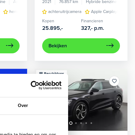
ine
Automaat
2021
76.857 km
Hybride benzine
Auto
en verwarmd
hemelbekleding donker
achteruitrijcamera
lichtmetalen velgen 7-spaaks 17"
Apple Carplay/Android
Kopen
Financieren
25.895,-
327,-
p.m.
Bekijken
Beschikbaar
Over
 media te bieden en om ons