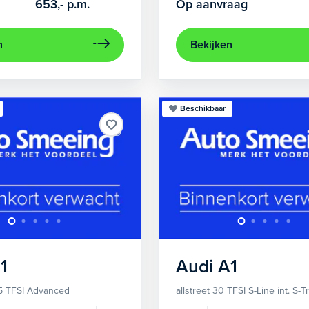
653,-
p.m.
Op aanvraag
n
Bekijken
Beschikbaar
1
Audi
A1
5 TFSI Advanced
allstreet 30 TFSI S-Line int. S-T