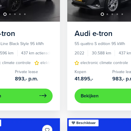
-tron
Audi
e-tron
-Line Black Style 95 kWh
55 quattro S edition 95 kWh
.596 km
437 km actieradius
Elektrisch
2022
30.588 km
437 km
c climate controle
elektrisch glazen panorama-dak
electronic climate controle
lichtmetalen 
Private lease
Kopen
Private le
893,-
p.m.
41.895,-
983,-
p.
n
Bekijken
Beschikbaar