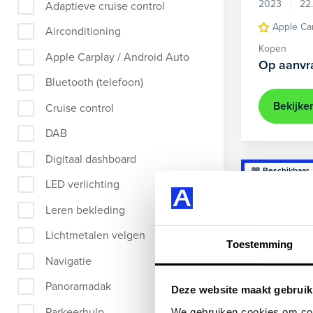
2023
22
Adaptieve cruise control
Apple Ca
Airconditioning
Kopen
Apple Carplay / Android Auto
Op aanvr
Bluetooth (telefoon)
Bekijke
Cruise control
DAB
Digitaal dashboard
Beschikbaar
LED verlichting
Leren bekleding
Lichtmetalen velgen
Toestemming
Navigatie
Panoramadak
Deze website maakt gebruik
Parkeerhulp
We gebruiken cookies om cont