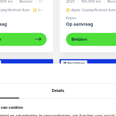
.000 km
Benzine
Handgeschakeld
2023
100.000 km
Benz
rplay/Android Auto
lichtmetalen velgen 5-spaaks 17"
Apple Carplay/Android Auto
voorstoel
Kopen
aag
Op aanvraag
n
Bekijken
Beschikbaar
Details
 van cookies
ent en advertenties te personaliseren, om functies voor social