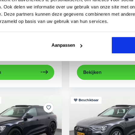
3
Audi
A3
. Ook delen we informatie over uw gebruik van onze site met on
e. Deze partners kunnen deze gegevens combineren met andere i
 TFSIe Plug-In
Sportback 40 TFSIe Advanced
erzameld op basis van uw gebruik van hun services.
.000 km
Hybride benzine
Automaat
2021
52.979 km
Hybrid
rijcamera
Apple Carplay/Android Auto
achteruitrijcamera
electronic climate control
Appl
Aanpassen
Kopen
aag
Op aanvraag
n
Bekijken
Beschikbaar