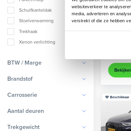
Audi
A
websiteverkeer te analyseren
Schuifkanteldak
media, adverteren en analys
Sportback 40
Stoelverwarming
verstrekt of die ze hebben v
2022
84
Trekhaak
achteruit
Xenon verlichting
Kopen
Op aanvr
BTW / Marge
Bekijke
BTW
Brandstof
Marge
Benzine
Carrosserie
Beschikbaar
Diesel
Bestelauto
9
Aantal deuren
Elektrisch
Cabriolet
9
Hybride benzine
0
Trekgewicht
Chassis cabine
1