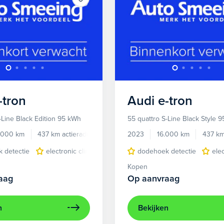
-tron
Audi
e-tron
-Line Black Edition 95 kWh
55 quattro S-Line Black Style 
.000 km
437 km actieradius
Elektrisch
2023
16.000 km
437 km
 detectie
electronic climate controle
dodehoek detectie
elektrisch glazen panora
ele
Kopen
aag
Op aanvraag
n
Bekijken