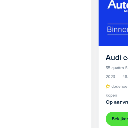
Audi
e
55 quattro S
2023
48
dodehoek
Kopen
Op aanvr
Bekijke