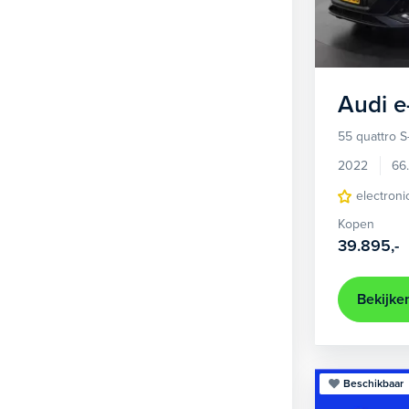
1
Hatchback
377
2
MPV
21
3
Overig
2
Audi
e
4
Personenbus
2
55 quattro S
5
SUV
505
2022
66
6
Sedan
electroni
18
Kopen
Stationwagon
101
39.895,-
Terreinwagen
1
Trike
1
Bekijke
Beschikbaar