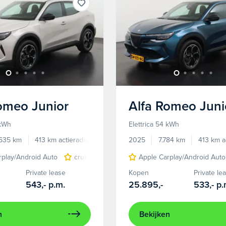
Romeo
Junior
Alfa Romeo
Juni
 kWh
Elettrica 54 kWh
.635 km
413 km actieradius
Elektrisch
2025
7.784 km
413 km a
rplay/Android Auto
cruise control adaptief
Apple Carplay/Android Auto
LED koplampen
Private lease
Kopen
Private le
543,-
p.m.
25.895,-
533,-
p.
n
Bekijken