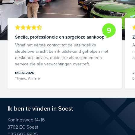
9
Snelle, professionele en zorgeloze aankoop
Z
Vanaf het eerste contact tot de uiteindelijke
A
sleuteloverdracht ben ik uitstekend geholpen met
n
deskundig advies, duidelijke afspraken en een
a
service die alle verwachtingen overtreft.
05-07-2026
2
Thymo, Almere
E
Ik ben te vinden in Soest
Koningsweg 14-16
3762 EC Soest
035 603 9925