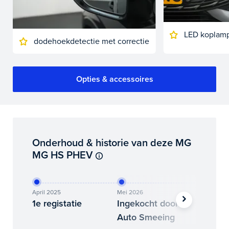
LED koplam
dodehoekdetectie met correctie
Opties & accessoires
Onderhoud & historie van deze MG
MG HS PHEV
April 2025
Mei 2026
Juni 202
1e registatie
Ingekocht door
Binne
Auto Smeeing
Auto 