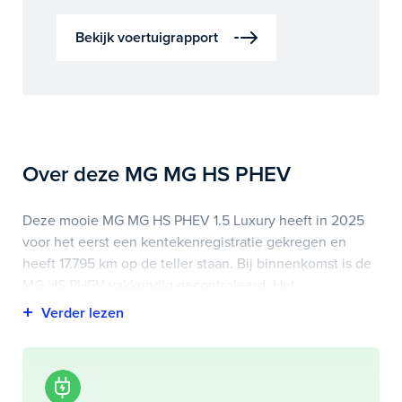
Bekijk voertuigrapport
Over deze MG MG HS PHEV
Deze mooie MG MG HS PHEV 1.5 Luxury heeft in 2025
voor het eerst een kentekenregistratie gekregen en
heeft 17.795 km op de teller staan. Bij binnenkomst is de
MG HS PHEV vakkundig gecontroleerd. Het
voertuigrapport is op deze pagina bij onderhoud en
historie te downloaden.
Highlights van deze MG zijn onder andere apple
carplay/android auto, autonomous emergency braking,