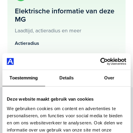
bestuurdersstoel verwarmd en nog veel meer.
Elektrische informatie van deze
MG
Je koopt hem voor € 29.395,- maar je kan deze MG MG
HS PHEV ook bij ons financieren of leasen.
Laadtijd, actieradius en meer
Maak snel een afspraak in de showroom of bestel hem
Actieradius
direct online.
Actieradius (WLTP)
100 km
Toestemming
Details
Over
Inruilvoorstel op deze auto?
Deze website maakt gebruik van cookies
We gebruiken cookies om content en advertenties te
Vul hier je gegevens in en vergeet niet foto's van je
personaliseren, om functies voor social media te bieden
inruilauto mee te sturen.
en om ons websiteverkeer te analyseren. Ook delen we
informatie over uw gebruik van onze site met onze
Kenteken huidige auto
Kilometerstand (bij benadering)