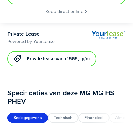
Koop direct online
Private Lease
Powered by YourLease
Private lease vanaf 565,- p/m
Specificaties van deze MG MG HS
PHEV
Basisgegevens
Technisch
Financieel
Afmeting