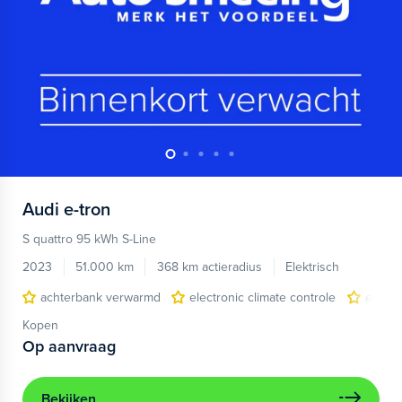
Audi
e-tron
S quattro 95 kWh S-Line
2023
51.000 km
368 km actieradius
Elektrisch
achterbank verwarmd
electronic climate controle
elektr
Kopen
Op aanvraag
Bekijken