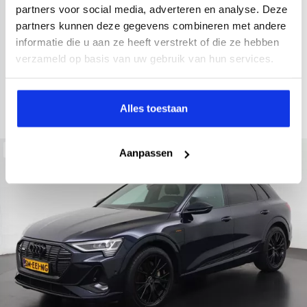
2022
34.998 km
437 km actieradius
Elektrisch
partners voor social media, adverteren en analyse. Deze
partners kunnen deze gegevens combineren met andere
electronic climate controle
elektrisch glazen panorama-dak
informatie die u aan ze heeft verstrekt of die ze hebben
Kopen
Private lease
verzameld op basis van uw gebruik van hun services.
36.895,-
793,-
p.m.
Bekijken
Alles toestaan
Beschikbaar
Aanpassen