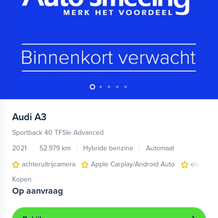
Audi
A3
Sportback 40 TFSIe Advanced
2021
52.979 km
Hybride benzine
Automaat
achteruitrijcamera
Apple Carplay/Android Auto
electroni
Kopen
Op aanvraag