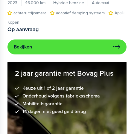
2023
46.000 km
Hybride benzine
Automaat
achteruitrijcamera
adaptief demping systeem
Apple Car
Kopen
Op aanvraag
Bekijken
2 jaar garantie met Bovag Plus
Keuze uit 1 of 2 jaar garantie
Onderhoud volgens fabrieksschema
Mobiliteitsgarantie
14 dagen niet goed geld terug