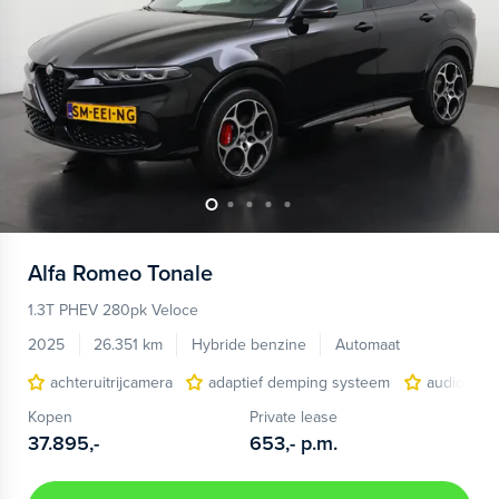
Alfa Romeo
Tonale
1.3T PHEV 280pk Veloce
2025
26.351 km
Hybride benzine
Automaat
achteruitrijcamera
adaptief demping systeem
audio inst
Kopen
Private lease
37.895,-
653,-
p.m.