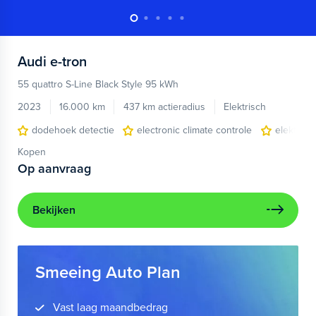
Audi
e-tron
55 quattro S-Line Black Style 95 kWh
2023
16.000 km
437 km actieradius
Elektrisch
dodehoek detectie
electronic climate controle
elektris
Kopen
Op aanvraag
Bekijken
Smeeing Auto Plan
Vast laag maandbedrag