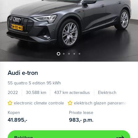
Audi
e-tron
55 quattro S edition 95 kWh
2022
30.588 km
437 km actieradius
Elektrisch
electronic climate controle
elektrisch glazen panorama-dak
Kopen
Private lease
41.895,-
983,-
p.m.
Bekijken