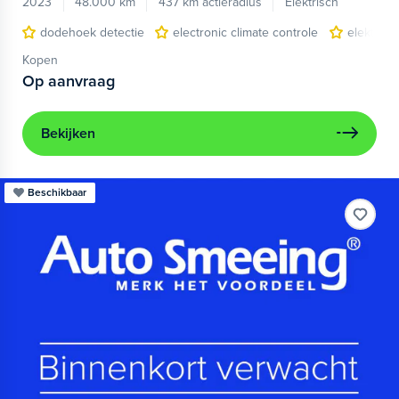
2023
48.000 km
437 km actieradius
Elektrisch
dodehoek detectie
electronic climate controle
elektris
Kopen
Op aanvraag
Bekijken
Beschikbaar