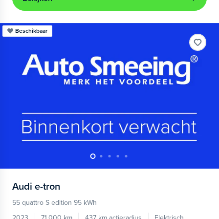
Beschikbaar
Audi
e-tron
55 quattro S edition 95 kWh
2023
71.000 km
437 km actieradius
Elektrisch