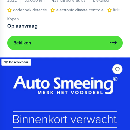
2022
50.000 km
437 km actieradius
Elektrisch
dodehoek detectie
electronic climate controle
lichtmeta
Kopen
Op aanvraag
Bekijken
Beschikbaar