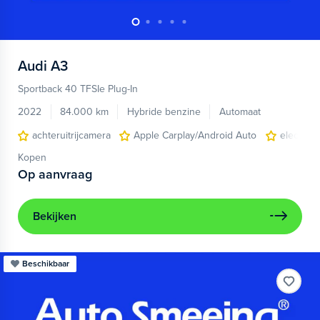
Audi
A3
Sportback 40 TFSIe Plug-In
2022
84.000 km
Hybride benzine
Automaat
achteruitrijcamera
Apple Carplay/Android Auto
electroni
Kopen
Op aanvraag
Bekijken
Beschikbaar