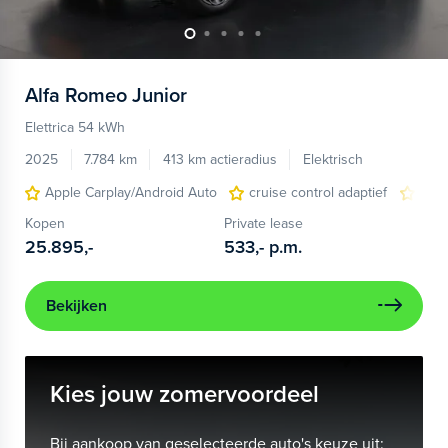
Alfa Romeo
Junior
Elettrica 54 kWh
2025
7.784 km
413 km actieradius
Elektrisch
Apple Carplay/Android Auto
cruise control adaptief
LED
Kopen
Private lease
25.895,-
533,-
p.m.
Bekijken
Kies jouw zomervoordeel
Bij aankoop van geselecteerde auto's keuze uit: