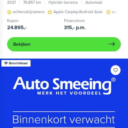
2021
76.857 km
Hybride benzine
Automaat
achteruitrijcamera
Apple Carplay/Android Auto
audio ins
Kopen
Financieren
24.895,-
315,-
p.m.
Bekijken
Beschikbaar