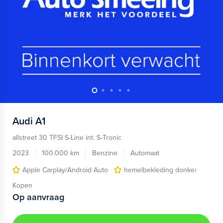
Audi
A1
allstreet 30 TFSI S-Line int. S-Tronic
2023
100.000 km
Benzine
Automaat
Apple Carplay/Android Auto
hemelbekleding donker
lic
Kopen
Op aanvraag