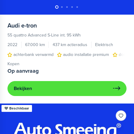
Audi
e-tron
55 quattro Advanced S-Line int. 95 kWh
2022
67.000 km
437 km actieradius
Elektrisch
achterbank verwarmd
audio installatie premium
dodehoe
Kopen
Op aanvraag
Bekijken
Beschikbaar