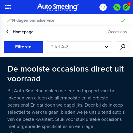
Vakkundig gecontroleerd >
Homepage
Occasions
Filteren
De mooiste occasions direct uit
voorraad
Bij Auto Smeeing maken we er een topsport van: het
inkopen van alleen de allermooiste en allerbeste
occasions! En dat doen we dagelijks. Door bij de inkoop
selectief te werk te gaan, bieden we je uitsluitend auto’s
van de beste kwaliteit. Stuk voor stuk unieke occasions
met uitgebreide specificaties en een lage