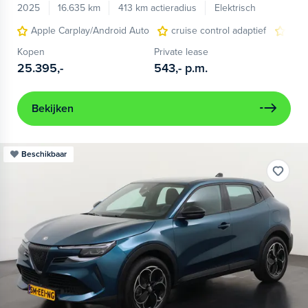
2025
16.635 km
413 km actieradius
Elektrisch
Apple Carplay/Android Auto
cruise control adaptief
LED
Kopen
Private lease
25.395,-
543,-
p.m.
Bekijken
Beschikbaar