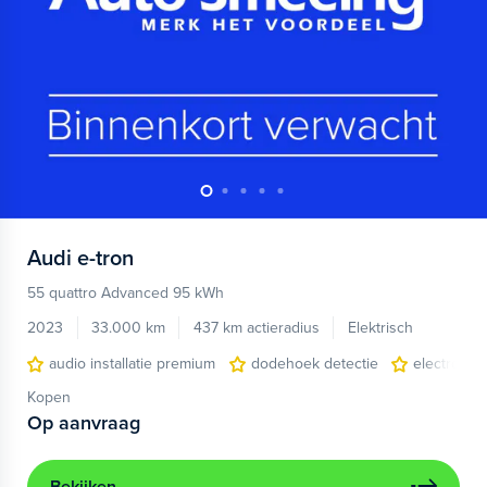
Audi
e-tron
55 quattro Advanced 95 kWh
2023
33.000 km
437 km actieradius
Elektrisch
audio installatie premium
dodehoek detectie
electronic 
Kopen
Op aanvraag