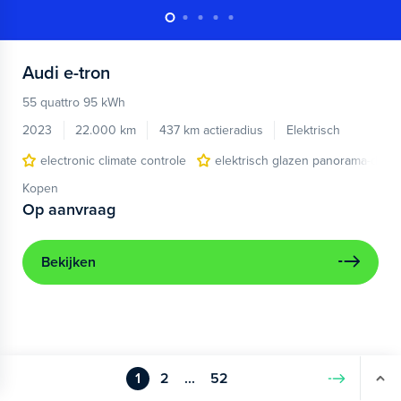
Audi
e-tron
55 quattro 95 kWh
2023
22.000 km
437 km actieradius
Elektrisch
electronic climate controle
elektrisch glazen panorama-dak
Kopen
Op aanvraag
Bekijken
1
2
...
52
Volgende