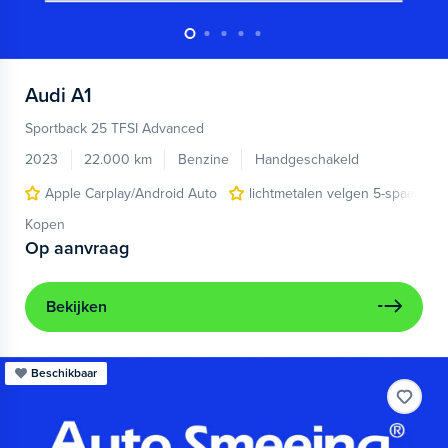
Audi
A1
Sportback 25 TFSI Advanced
2023
22.000 km
Benzine
Handgeschakeld
Apple Carplay/Android Auto
lichtmetalen velgen 5-spaaks 17
Kopen
Op aanvraag
Bekijken
Beschikbaar