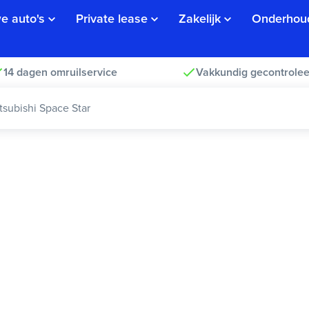
e auto's
Private lease
Zakelijk
Onderhou
14 dagen omruilservice
Vakkundig gecontrolee
tsubishi Space Star