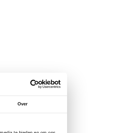
Over
 media te bieden en om ons