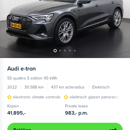
Audi
e-tron
55 quattro S edition 95 kWh
2022
30.588 km
437 km actieradius
Elektrisch
electronic climate controle
elektrisch glazen panorama-dak
Kopen
Private lease
41.895,-
983,-
p.m.
Bekijken