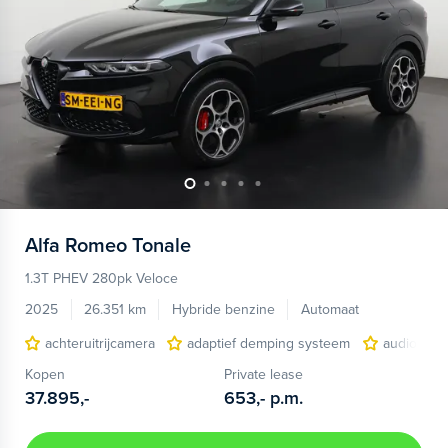
Alfa Romeo
Tonale
1.3T PHEV 280pk Veloce
2025
26.351 km
Hybride benzine
Automaat
achteruitrijcamera
adaptief demping systeem
audio inst
Kopen
Private lease
37.895,-
653,-
p.m.