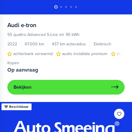
Audi
e-tron
55 quattro Advanced S-Line int. 95 kWh
2022
67.000 km
437 km actieradius
Elektrisch
achterbank verwarmd
audio installatie premium
dodehoe
Kopen
Op aanvraag
Bekijken
Beschikbaar