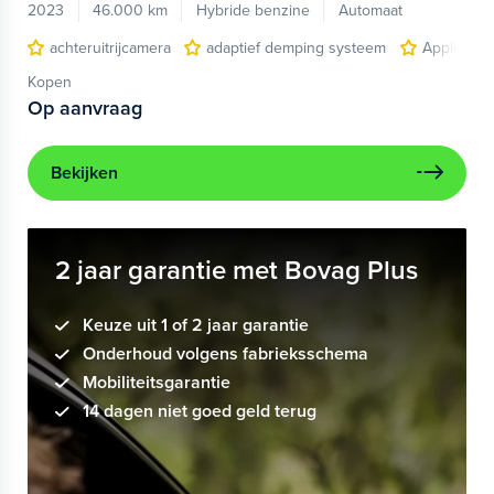
2023
46.000 km
Hybride benzine
Automaat
achteruitrijcamera
adaptief demping systeem
Apple Car
Kopen
Op aanvraag
Bekijken
2 jaar garantie met Bovag Plus
Keuze uit 1 of 2 jaar garantie
Onderhoud volgens fabrieksschema
Mobiliteitsgarantie
14 dagen niet goed geld terug