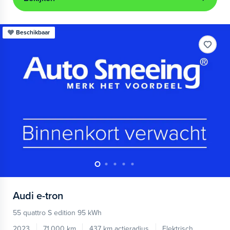
Beschikbaar
Audi
e-tron
55 quattro S edition 95 kWh
2023
71.000 km
437 km actieradius
Elektrisch