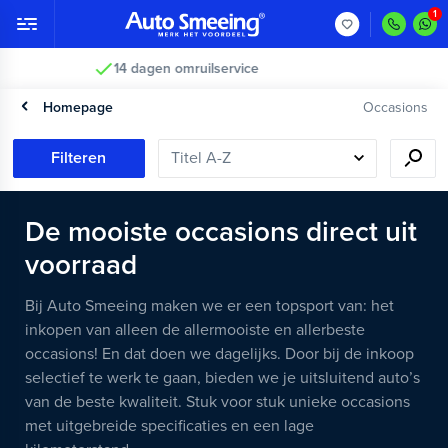
Vakkundig gecontroleerd >
Homepage
Occasions
Filteren
De mooiste occasions direct uit
voorraad
Bij Auto Smeeing maken we er een topsport van: het
inkopen van alleen de allermooiste en allerbeste
occasions! En dat doen we dagelijks. Door bij de inkoop
selectief te werk te gaan, bieden we je uitsluitend auto’s
van de beste kwaliteit. Stuk voor stuk unieke occasions
met uitgebreide specificaties en een lage