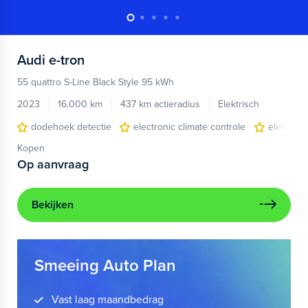
Audi
e-tron
55 quattro S-Line Black Style 95 kWh
2023
16.000 km
437 km actieradius
Elektrisch
dodehoek detectie
electronic climate controle
elektris
Kopen
Op aanvraag
Bekijken
Smeeing Auto Plan
Vast laag maandbedrag