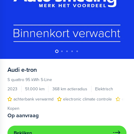
Audi
e-tron
S quattro 95 kWh S-Line
2023
51.000 km
368 km actieradius
Elektrisch
achterbank verwarmd
electronic climate controle
elektr
Kopen
Op aanvraag
Bekijken