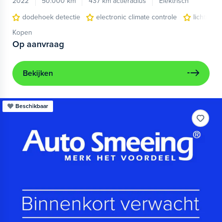
2022
50.000 km
437 km actieradius
Elektrisch
dodehoek detectie
electronic climate controle
lichtmeta
Kopen
Op aanvraag
Bekijken
Beschikbaar