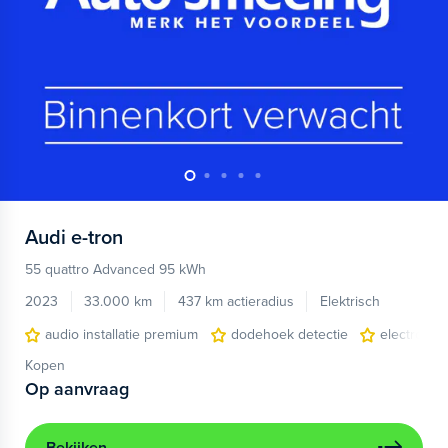
Audi
e-tron
55 quattro Advanced 95 kWh
2023
33.000 km
437 km actieradius
Elektrisch
audio installatie premium
dodehoek detectie
electronic 
Kopen
Op aanvraag