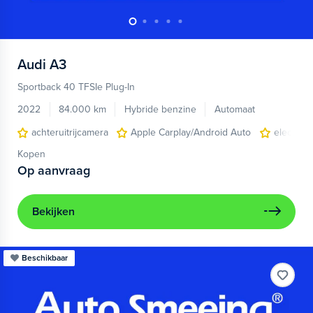
Audi
A3
Sportback 40 TFSIe Plug-In
2022
84.000 km
Hybride benzine
Automaat
achteruitrijcamera
Apple Carplay/Android Auto
electroni
Kopen
Op aanvraag
Bekijken
Beschikbaar