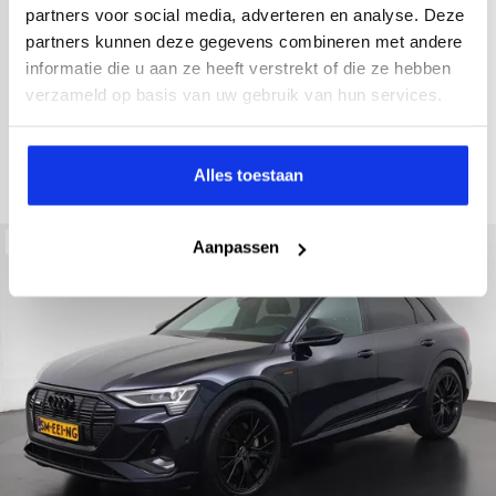
2022
34.998 km
437 km actieradius
Elektrisch
partners voor social media, adverteren en analyse. Deze
partners kunnen deze gegevens combineren met andere
electronic climate controle
elektrisch glazen panorama-dak
informatie die u aan ze heeft verstrekt of die ze hebben
Kopen
Private lease
verzameld op basis van uw gebruik van hun services.
36.895,-
793,-
p.m.
Bekijken
Alles toestaan
Beschikbaar
Aanpassen