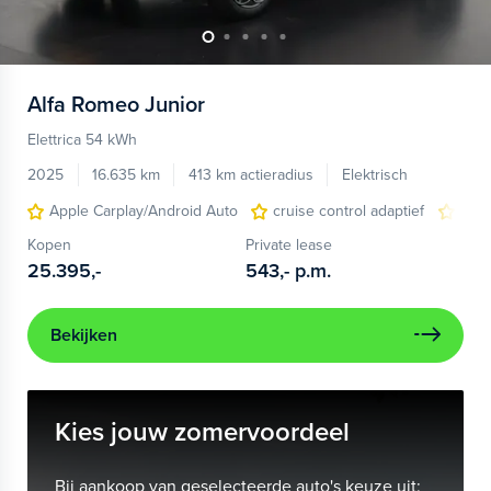
Alfa Romeo
Junior
Elettrica 54 kWh
2025
16.635 km
413 km actieradius
Elektrisch
Apple Carplay/Android Auto
cruise control adaptief
LED
Kopen
Private lease
25.395,-
543,-
p.m.
Bekijken
Kies jouw zomervoordeel
Bij aankoop van geselecteerde auto's keuze uit: