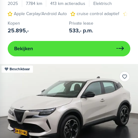
2025
7.784 km
413 km actieradius
Elektrisch
Apple Carplay/Android Auto
cruise control adaptief
LED
Kopen
Private lease
25.895,-
533,-
p.m.
Bekijken
Beschikbaar