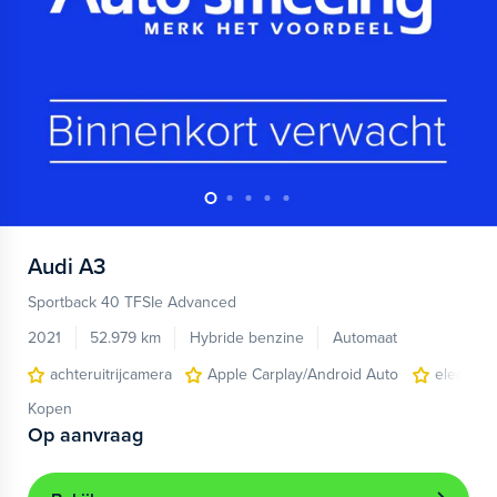
Audi
A3
Sportback 40 TFSIe Advanced
2021
52.979 km
Hybride benzine
Automaat
achteruitrijcamera
Apple Carplay/Android Auto
electroni
Kopen
Op aanvraag