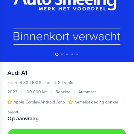
Audi
A1
allstreet 30 TFSI S-Line int. S-Tronic
2023
100.000 km
Benzine
Automaat
Apple Carplay/Android Auto
hemelbekleding donker
lic
Kopen
Op aanvraag