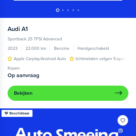
Audi
A1
Sportback 25 TFSI Advanced
2023
22.000 km
Benzine
Handgeschakeld
Apple Carplay/Android Auto
lichtmetalen velgen 5-spaaks 17
Kopen
Op aanvraag
Bekijken
Beschikbaar