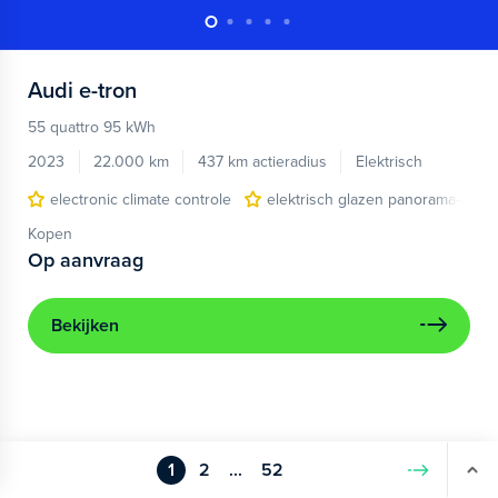
Audi
e-tron
55 quattro 95 kWh
2023
22.000 km
437 km actieradius
Elektrisch
electronic climate controle
elektrisch glazen panorama-dak
Kopen
Op aanvraag
Bekijken
1
2
...
52
Volgende