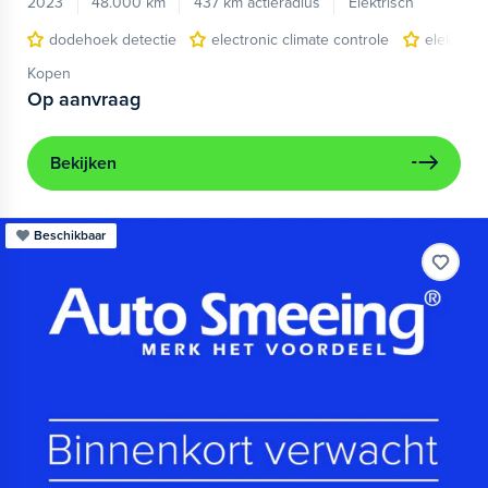
2023
48.000 km
437 km actieradius
Elektrisch
dodehoek detectie
electronic climate controle
elektris
Kopen
Op aanvraag
Bekijken
Beschikbaar