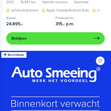
2021
76.857 km
Hybride benzine
Automaat
achteruitrijcamera
Apple Carplay/Android Auto
audio ins
Kopen
Financieren
24.895,-
315,-
p.m.
Bekijken
Beschikbaar