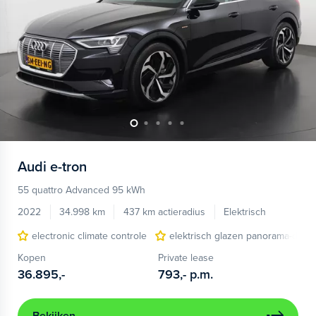
Audi
e-tron
55 quattro Advanced 95 kWh
2022
34.998 km
437 km actieradius
Elektrisch
electronic climate controle
elektrisch glazen panorama-dak
Kopen
Private lease
36.895,-
793,-
p.m.
Bekijken