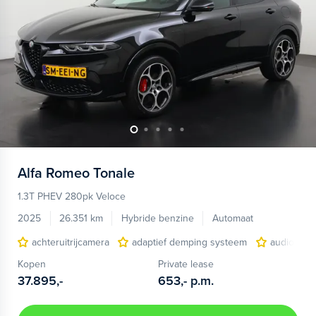
Alfa Romeo
Tonale
1.3T PHEV 280pk Veloce
2025
26.351 km
Hybride benzine
Automaat
achteruitrijcamera
adaptief demping systeem
audio inst
Kopen
Private lease
37.895,-
653,-
p.m.