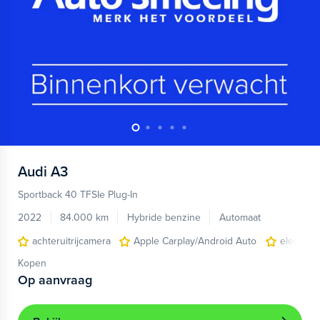
Audi
A3
Sportback 40 TFSIe Plug-In
2022
84.000 km
Hybride benzine
Automaat
achteruitrijcamera
Apple Carplay/Android Auto
electroni
Kopen
Op aanvraag