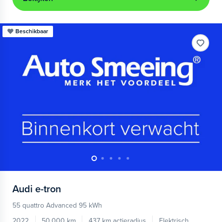
Beschikbaar
Audi
e-tron
55 quattro Advanced 95 kWh
2022
50.000 km
437 km actieradius
Elektrisch