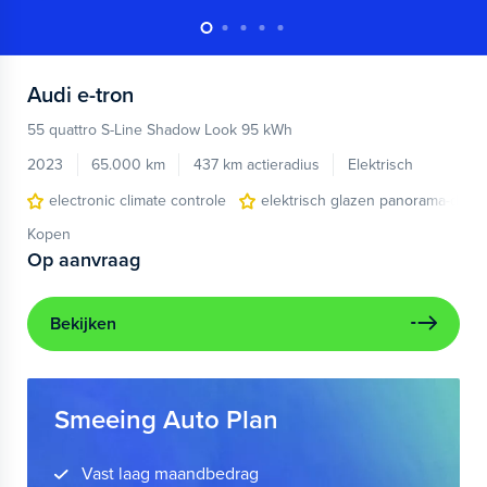
Audi
e-tron
55 quattro S-Line Shadow Look 95 kWh
2023
65.000 km
437 km actieradius
Elektrisch
electronic climate controle
elektrisch glazen panorama-dak
Kopen
Op aanvraag
Bekijken
Smeeing Auto Plan
Vast laag maandbedrag