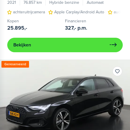
2021
76.857 km
Hybride benzine
Automaat
achteruitrijcamera
Apple Carplay/Android Auto
audio ins
Kopen
Financieren
25.895,-
327,-
p.m.
Bekijken
Gereserveerd