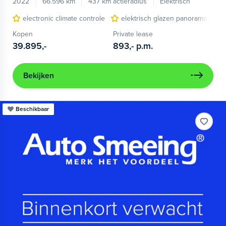
2022
66.596 km
437 km actieradius
Elektrisch
electronic climate controle
elektrisch glazen panorama-dak
Kopen
Private lease
39.895,-
893,-
p.m.
Bekijken
Beschikbaar