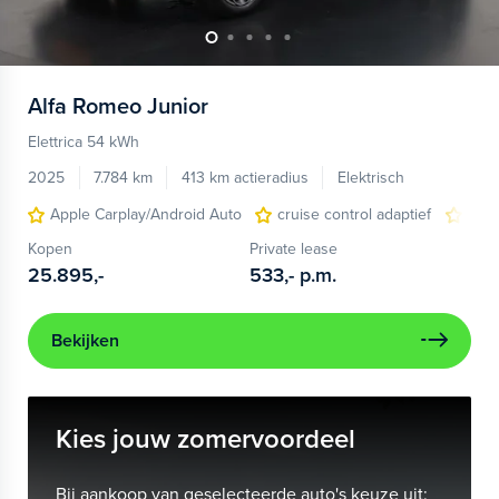
Alfa Romeo
Junior
Elettrica 54 kWh
2025
7.784 km
413 km actieradius
Elektrisch
Apple Carplay/Android Auto
cruise control adaptief
LED
Kopen
Private lease
25.895,-
533,-
p.m.
Bekijken
Kies jouw zomervoordeel
Bij aankoop van geselecteerde auto's keuze uit: