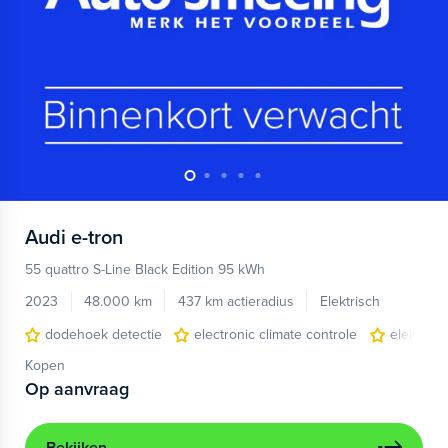
Audi
e-tron
55 quattro S-Line Black Edition 95 kWh
2023
48.000 km
437 km actieradius
Elektrisch
dodehoek detectie
electronic climate controle
elektris
Kopen
Op aanvraag