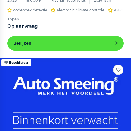
2023
48.000 km
437 km actieradius
Elektrisch
dodehoek detectie
electronic climate controle
elektris
Kopen
Op aanvraag
Bekijken
Beschikbaar