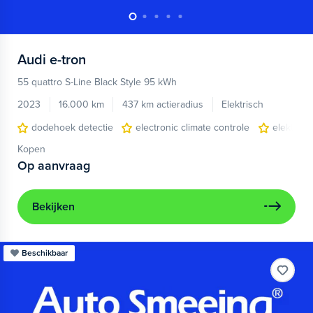
Audi
e-tron
55 quattro S-Line Black Style 95 kWh
2023
16.000 km
437 km actieradius
Elektrisch
dodehoek detectie
electronic climate controle
elektris
Kopen
Op aanvraag
Bekijken
Beschikbaar