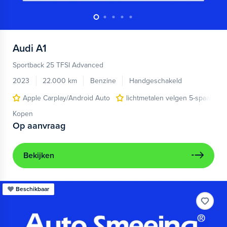
Audi
A1
Sportback 25 TFSI Advanced
2023
22.000 km
Benzine
Handgeschakeld
Apple Carplay/Android Auto
lichtmetalen velgen 5-spaaks 17
Kopen
Op aanvraag
Bekijken
Beschikbaar