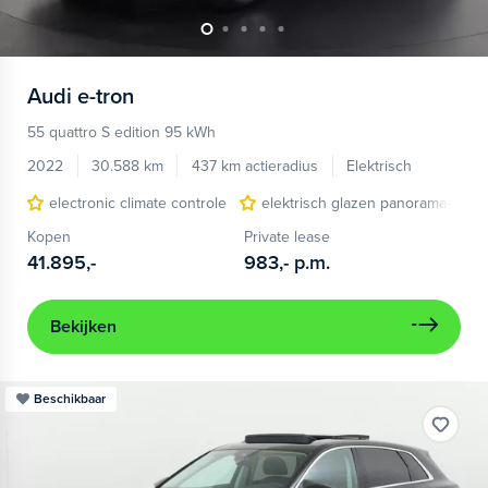
Audi
e-tron
55 quattro S edition 95 kWh
2022
30.588 km
437 km actieradius
Elektrisch
electronic climate controle
elektrisch glazen panorama-dak
Kopen
Private lease
41.895,-
983,-
p.m.
Bekijken
Beschikbaar