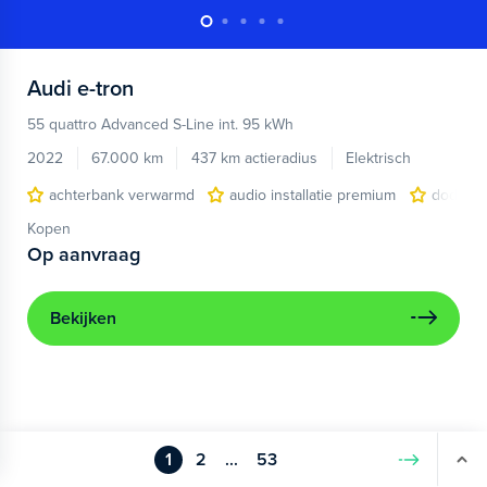
Audi
e-tron
55 quattro Advanced S-Line int. 95 kWh
2022
67.000 km
437 km actieradius
Elektrisch
achterbank verwarmd
audio installatie premium
dodehoe
Kopen
Op aanvraag
Bekijken
1
2
...
53
Volgende