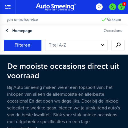
Vakkundig gecontroleerd >
Homepage
Occasions
Filteren
De mooiste occasions direct uit
voorraad
Bij Auto Smeeing maken we er een topsport van: het
inkopen van alleen de allermooiste en allerbeste
occasions! En dat doen we dagelijks. Door bij de inkoop
selectief te werk te gaan, bieden we je uitsluitend auto’s
van de beste kwaliteit. Stuk voor stuk unieke occasions
met uitgebreide specificaties en een lage