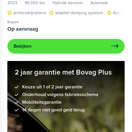
2023
46.000 km
Hybride benzine
Automaat
achteruitrijcamera
adaptief demping systeem
Apple Car
Kopen
Op aanvraag
Bekijken
2 jaar garantie met Bovag Plus
Keuze uit 1 of 2 jaar garantie
Onderhoud volgens fabrieksschema
Mobiliteitsgarantie
14 dagen niet goed geld terug