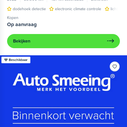
dodehoek detectie
electronic climate controle
lichtmeta
Kopen
Op aanvraag
Bekijken
Beschikbaar