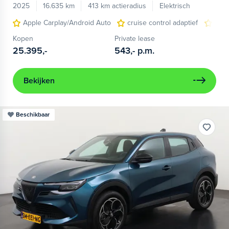
2025
16.635 km
413 km actieradius
Elektrisch
Apple Carplay/Android Auto
cruise control adaptief
LED
Kopen
Private lease
25.395,-
543,-
p.m.
Bekijken
Beschikbaar