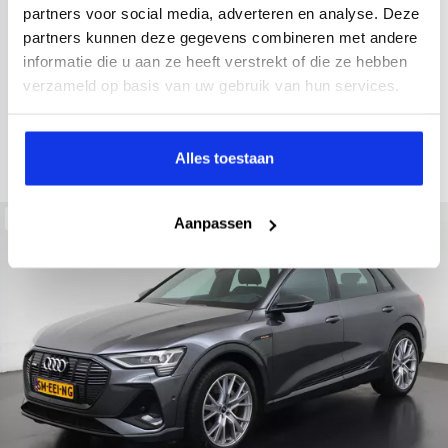
2021
52.979 km
Hybride benzine
Automaat
partners voor social media, adverteren en analyse. Deze
partners kunnen deze gegevens combineren met andere
achteruitrijcamera
Apple Carplay/Android Auto
electroni
informatie die u aan ze heeft verstrekt of die ze hebben
Kopen
verzameld op basis van uw gebruik van hun services.
Op aanvraag
Bekijken
Alles toestaan
Beschikbaar
Aanpassen