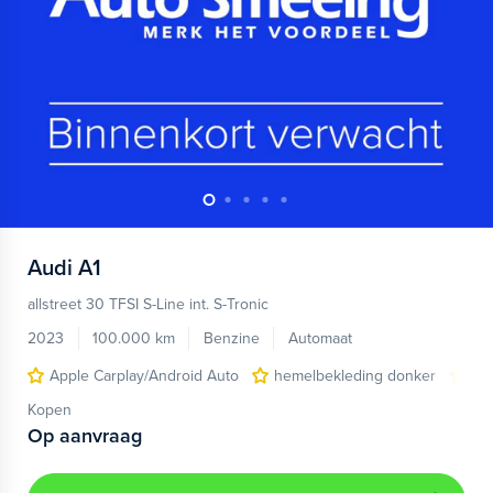
Audi
A1
allstreet 30 TFSI S-Line int. S-Tronic
2023
100.000 km
Benzine
Automaat
Apple Carplay/Android Auto
hemelbekleding donker
lic
Kopen
Op aanvraag