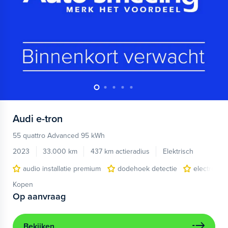
Audi
e-tron
55 quattro Advanced 95 kWh
2023
33.000 km
437 km actieradius
Elektrisch
audio installatie premium
dodehoek detectie
electronic 
Kopen
Op aanvraag
Bekijken