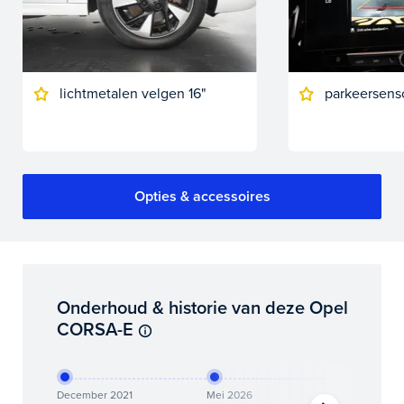
lichtmetalen velgen 16"
parkeersens
Opties & accessoires
Onderhoud & historie van deze Opel
CORSA-E
December 2021
Mei 2026
Juni 202