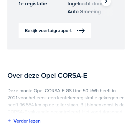
1e registatie
Ingekocht door
Binne
Auto Smeeing
Auto 
Bekijk voertuigrapport
Over deze Opel CORSA-E
Deze mooie Opel CORSA-E GS Line 50 kWh heeft in
2021 voor het eerst een kentekenregistratie gekregen en
heeft 96.554 km op de teller staan. Bij binnenkomst is de
CORSA-E vakkundig gecontroleerd. Het voertuigrapport
is op deze pagina bij onderhoud en historie te
downloaden.