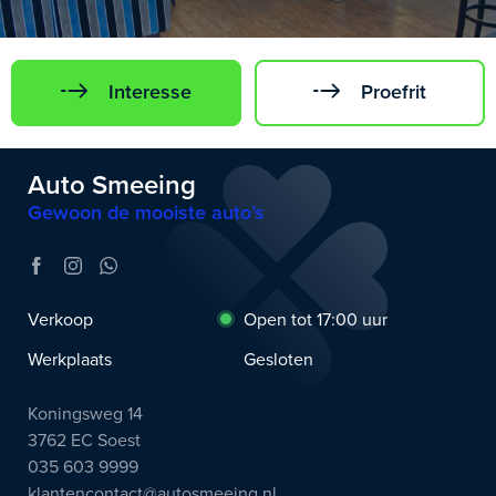
Interesse
Proefrit
Auto Smeeing
Gewoon de mooiste auto’s
Verkoop
Open tot 17:00 uur
Werkplaats
Gesloten
Koningsweg 14
3762 EC Soest
035 603 9999
klantencontact@autosmeeing.nl