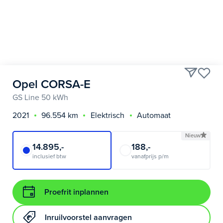
Opel CORSA-E
GS Line 50 kWh
2021
96.554 km
Elektrisch
Automaat
Nieuw
14.895,-
188,-
inclusief btw
vanafprijs p/m
Proefrit inplannen
Inruilvoorstel aanvragen