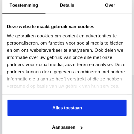
Actieradius
Toestemming
Details
Over
Actieradius (WLTP)
330 km
Deze website maakt gebruik van cookies
We gebruiken cookies om content en advertenties te
Gemmiddeld elektrisch
17 kW
personaliseren, om functies voor social media te bieden
verbuik
en om ons websiteverkeer te analyseren. Ook delen we
informatie over uw gebruik van onze site met onze
partners voor social media, adverteren en analyse. Deze
partners kunnen deze gegevens combineren met andere
informatie die u aan ze heeft verstrekt of die ze hebben
Inruilvoorstel op deze auto?
verzameld op basis van uw gebruik van hun services.
Vul hier je gegevens in en vergeet niet foto's van je
inruilauto mee te sturen.
Alles toestaan
Kenteken huidige auto
Kilometerstand (bij benadering)
Aanpassen