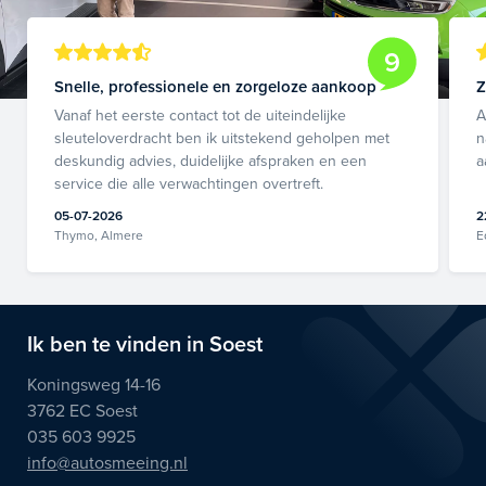
9
Snelle, professionele en zorgeloze aankoop
Z
Vanaf het eerste contact tot de uiteindelijke
A
sleuteloverdracht ben ik uitstekend geholpen met
n
deskundig advies, duidelijke afspraken en een
a
service die alle verwachtingen overtreft.
05-07-2026
2
Thymo, Almere
E
Ik ben te vinden in Soest
Koningsweg 14-16
3762 EC Soest
035 603 9925
info@autosmeeing.nl