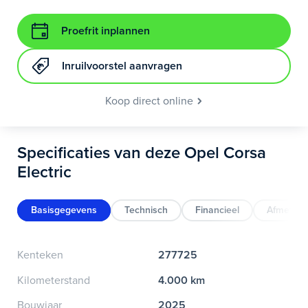
Proefrit inplannen
Inruilvoorstel aanvragen
Koop direct online
Specificaties van deze Opel Corsa
Electric
Basisgegevens
Technisch
Financieel
Afmeting
Kenteken
277725
Kilometerstand
4.000 km
Bouwjaar
2025