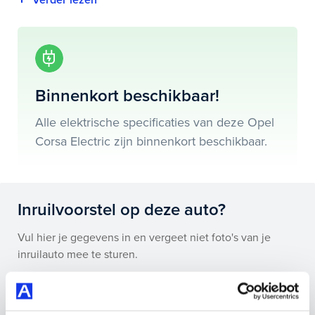
historie te downloaden.
Highlights van deze Opel zijn onder andere
achteruitrijcamera, apple carplay/android auto,
autonomous emergency braking en nog veel meer.
Binnenkort beschikbaar!
Je koopt hem voor € 0,- maar je kan deze Opel Corsa
Alle elektrische specificaties van deze Opel
Electric ook bij ons financieren of leasen.
Corsa Electric zijn binnenkort beschikbaar.
Maak snel een afspraak in de showroom of bestel hem
direct online.
Inruilvoorstel op deze auto?
Vul hier je gegevens in en vergeet niet foto's van je
inruilauto mee te sturen.
Kenteken huidige auto
Kilometerstand (bij benadering)