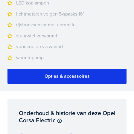
LED koplampen
lichtmetalen velgen 5-spaaks 16"
rijstrooksensor met correctie
stuurwiel verwarmd
voorstoelen verwarmd
warmtepomp
Opties & accessoires
Onderhoud & historie van deze Opel
Corsa Electric