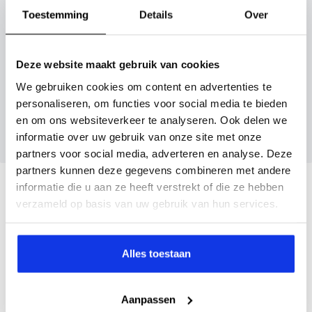
Toestemming
Details
Over
Inruilvoorstel aanvragen
Deze website maakt gebruik van cookies
We gebruiken cookies om content en advertenties te
Wanneer je foto’s meestuurt ontvang je op
personaliseren, om functies voor social media te bieden
maandag tot en met vrijdag binnen enkele uren
en om ons websiteverkeer te analyseren. Ook delen we
een voorstel.
informatie over uw gebruik van onze site met onze
partners voor social media, adverteren en analyse. Deze
partners kunnen deze gegevens combineren met andere
Veelgestelde vragen
informatie die u aan ze heeft verstrekt of die ze hebben
verzameld op basis van uw gebruik van hun services.
Wanneer kan ik een proefrit maken?
Alles toestaan
Kan ik een auto reserveren?
Aanpassen