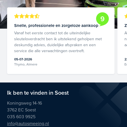
9
Snelle, professionele en zorgeloze aankoop
Z
Vanaf het eerste contact tot de uiteindelijke
A
sleuteloverdracht ben ik uitstekend geholpen met
n
deskundig advies, duidelijke afspraken en een
a
service die alle verwachtingen overtreft.
05-07-2026
2
Thymo, Almere
E
Ik ben te vinden in Soest
Koningsweg 14-16
3762 EC Soest
035 603 9925
info@autosmeeing.nl