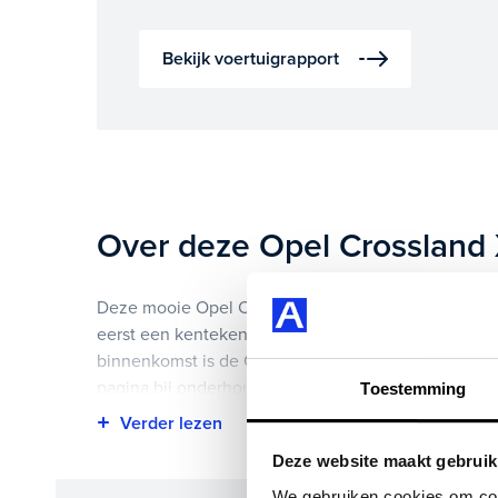
Bekijk voertuigrapport
Over deze Opel Crossland
Deze mooie Opel Crossland X 1.2 Turbo 120 Jaar Ed
eerst een kentekenregistratie gekregen en heeft 93.
binnenkomst is de Crossland X vakkundig gecontrol
pagina bij onderhoud en historie te downloaden.
Toestemming
Highlights van deze Opel zijn onder andere apple c
Deze website maakt gebruik
velgen 16", navigatiesysteem full map en nog veel 
We gebruiken cookies om cont