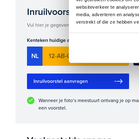
Je koopt hem voor € 14.945,- maar je kan deze Opel
websiteverkeer te analyseren
Inruilvoorstel op deze auto
leasen.
media, adverteren en analys
verstrekt of die ze hebben v
Vul hier je gegevens in en vergeet niet foto's van je
Maak snel een afspraak in de showroom of bestel he
Kenteken huidige auto
Ki
NL
Inruilvoorstel aanvragen
Wanneer je foto’s meestuurt ontvang je op ma
een voorstel.