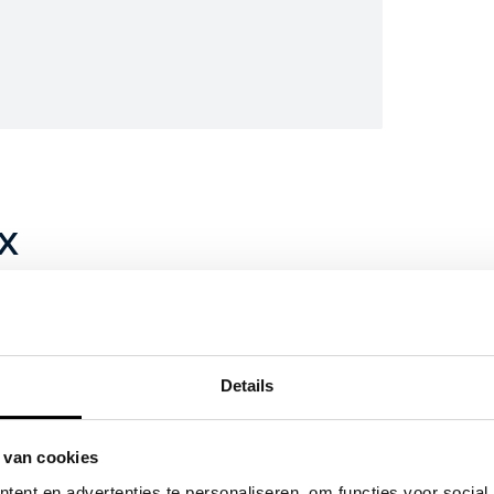
 X
ition Automaat heeft in 2020 voor het
000 km op de teller staan. Bij
eerd. Het voertuigrapport is op deze
Details
arplay/android auto, lichtmetalen
 van cookies
meer.
ent en advertenties te personaliseren, om functies voor social