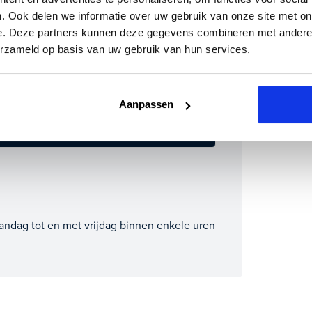
 Crossland X ook bij ons financieren of
. Ook delen we informatie over uw gebruik van onze site met on
?
e. Deze partners kunnen deze gegevens combineren met andere i
erzameld op basis van uw gebruik van hun services.
 inruilauto mee te sturen.
m direct online.
lometerstand (bij benadering)
Aanpassen
andag tot en met vrijdag binnen enkele uren