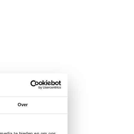
Over
 media te bieden en om ons