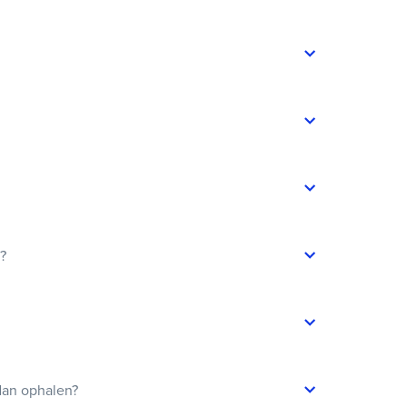
t?
dan ophalen?