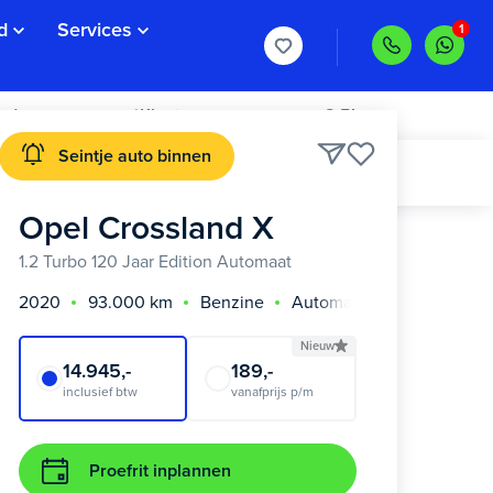
d
Services
rd >
Klanten geven ons een 8,5!
Seintje auto binnen
Opel Crossland X
1.2 Turbo 120 Jaar Edition Automaat
2020
93.000 km
Benzine
Automaat
Nieuw
14.945,-
189,-
inclusief btw
vanafprijs p/m
Proefrit inplannen