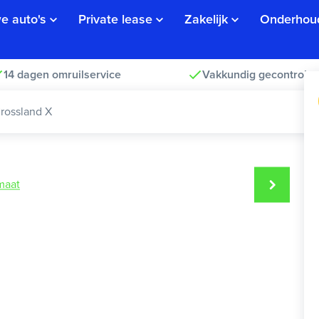
e auto's
Private lease
Zakelijk
Onderhou
14 dagen omruilservice
Vakkundig gecontrolee
rossland X