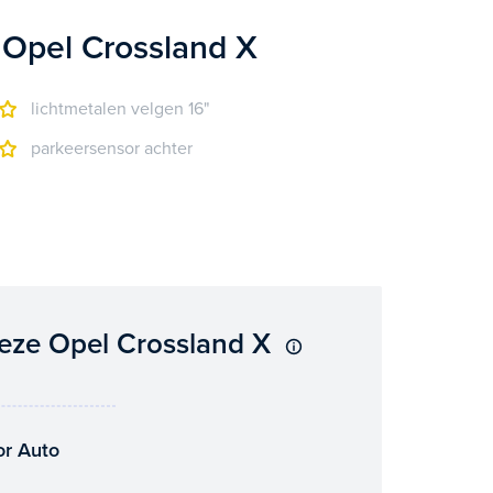
 Opel Crossland X
lichtmetalen velgen 16"
parkeersensor achter
eze Opel Crossland X
or Auto