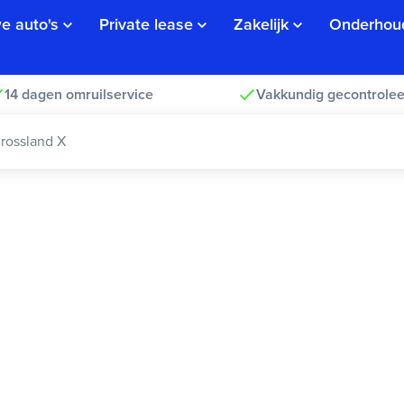
e auto's
Private lease
Zakelijk
Onderhou
14 dagen omruilservice
Vakkundig gecontrolee
rossland X