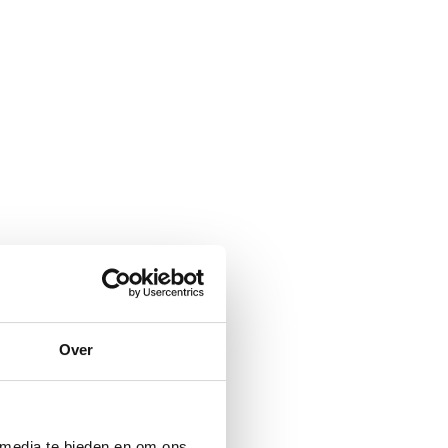
Over
 media te bieden en om ons