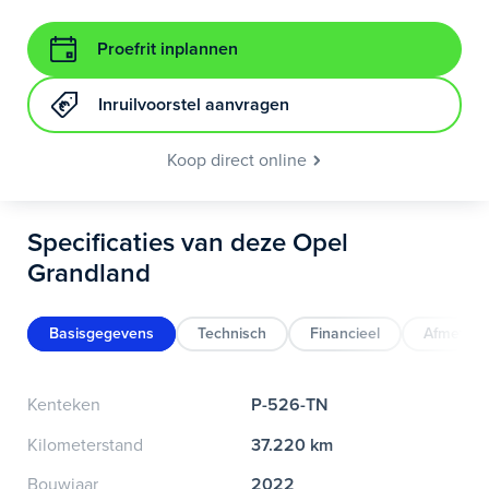
Proefrit inplannen
Inruilvoorstel aanvragen
Koop direct online
Specificaties van deze Opel
Grandland
Basisgegevens
Technisch
Financieel
Afmeting
Kenteken
P-526-TN
Kilometerstand
37.220 km
Bouwjaar
2022