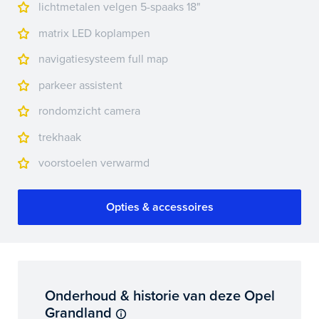
lichtmetalen velgen 5-spaaks 18"
matrix LED koplampen
navigatiesysteem full map
parkeer assistent
rondomzicht camera
trekhaak
voorstoelen verwarmd
Opties & accessoires
Onderhoud & historie van deze Opel
Grandland