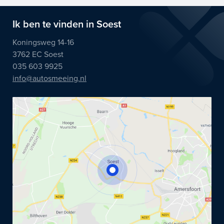
Ik ben te vinden in Soest
Koningsweg 14-16
3762 EC Soest
035 603 9925
info@autosmeeing.nl