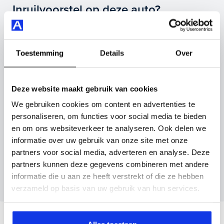
Inruilvoorstel op deze auto?
Vul hier je gegevens in en vergeet niet foto's van je
inruilauto mee te sturen.
Toestemming
Details
Over
Kenteken huidige auto
Kilometerstand (bij benadering)
Deze website maakt gebruik van cookies
We gebruiken cookies om content en advertenties te
personaliseren, om functies voor social media te bieden
Inruilvoorstel aanvragen
en om ons websiteverkeer te analyseren. Ook delen we
informatie over uw gebruik van onze site met onze
partners voor social media, adverteren en analyse. Deze
Wanneer je foto’s meestuurt ontvang je op
partners kunnen deze gegevens combineren met andere
maandag tot en met vrijdag binnen enkele uren
informatie die u aan ze heeft verstrekt of die ze hebben
een voorstel.
verzameld op basis van uw gebruik van hun services.
Veelgestelde vragen