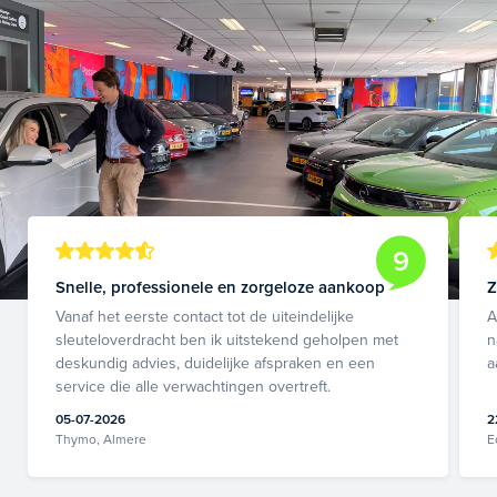
9
Snelle, professionele en zorgeloze aankoop
Z
Vanaf het eerste contact tot de uiteindelijke
A
sleuteloverdracht ben ik uitstekend geholpen met
n
deskundig advies, duidelijke afspraken en een
a
service die alle verwachtingen overtreft.
05-07-2026
2
Thymo, Almere
E