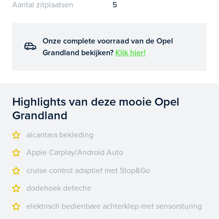
Aantal zitplaatsen
5
Onze complete voorraad van de Opel
Grandland bekijken?
Klik hier!
Highlights van deze mooie Opel
Grandland
alcantara bekleding
Apple Carplay/Android Auto
cruise control adaptief met Stop&Go
dodehoek detectie
elektrisch bedienbare achterklep met sensorsturing