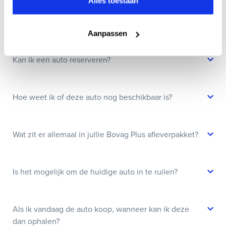
Alles toestaan
Wanneer kan ik een proefrit maken?
Aanpassen
Kan ik een auto reserveren?
Hoe weet ik of deze auto nog beschikbaar is?
Wat zit er allemaal in jullie Bovag Plus afleverpakket?
Is het mogelijk om de huidige auto in te ruilen?
Als ik vandaag de auto koop, wanneer kan ik deze
dan ophalen?