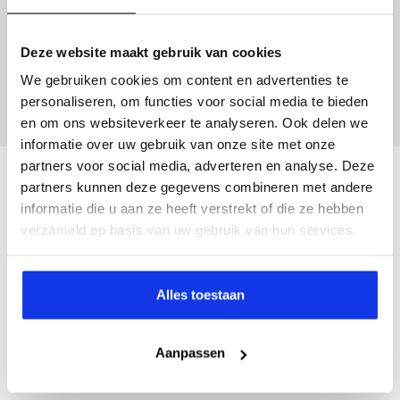
Inruilvoorstel aanvragen
Deze website maakt gebruik van cookies
Wanneer je foto’s meestuurt ontvang je op
We gebruiken cookies om content en advertenties te
maandag tot en met vrijdag binnen enkele uren
personaliseren, om functies voor social media te bieden
een voorstel.
en om ons websiteverkeer te analyseren. Ook delen we
informatie over uw gebruik van onze site met onze
partners voor social media, adverteren en analyse. Deze
Veelgestelde vragen
partners kunnen deze gegevens combineren met andere
informatie die u aan ze heeft verstrekt of die ze hebben
Wanneer kan ik een proefrit maken?
verzameld op basis van uw gebruik van hun services.
Kan ik een auto reserveren?
Alles toestaan
Aanpassen
Hoe weet ik of deze auto nog beschikbaar is?