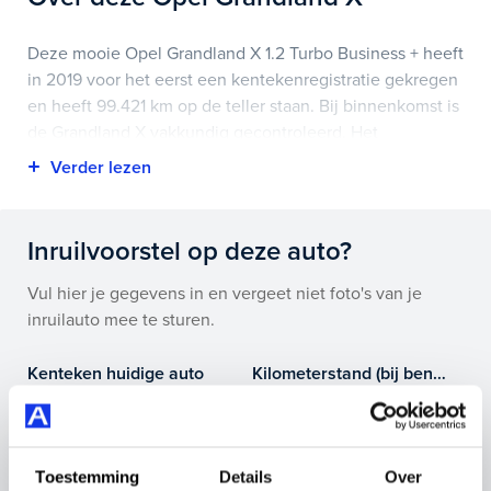
Deze mooie Opel Grandland X 1.2 Turbo Business + heeft
in 2019 voor het eerst een kentekenregistratie gekregen
en heeft 99.421 km op de teller staan. Bij binnenkomst is
de Grandland X vakkundig gecontroleerd. Het
voertuigrapport is op deze pagina bij onderhoud en
historie te downloaden.
Highlights van deze Opel zijn onder andere airco, apple
Inruilvoorstel op deze auto?
carplay/android auto, cruise control en nog veel meer.
Vul hier je gegevens in en vergeet niet foto's van je
Je koopt hem voor € 12.695,- maar je kan deze Opel
inruilauto mee te sturen.
Grandland X ook bij ons financieren of leasen.
Kenteken huidige auto
Kilometerstand (bij benadering)
Maak snel een afspraak in de showroom of bestel hem
direct online.
Toestemming
Details
Over