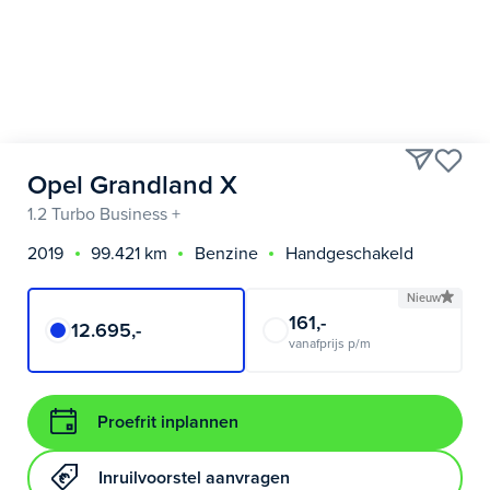
Opel Grandland X
1.2 Turbo Business +
2019
99.421 km
Benzine
Handgeschakeld
Nieuw
161,-
12.695,-
vanafprijs p/m
Proefrit inplannen
Inruilvoorstel aanvragen