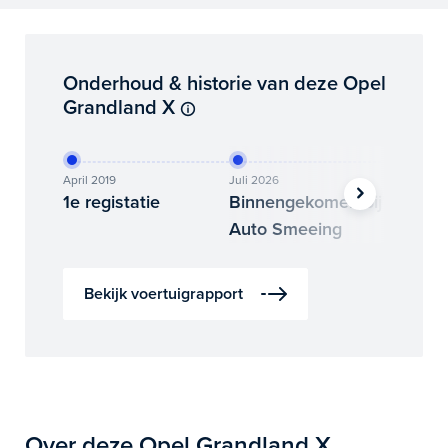
Onderhoud & historie van deze Opel
Grandland X
April 2019
Juli 2026
Juli 2026
1e registatie
Binnengekomen bij
Foto’s
Auto Smeeing
Bekijk voertuigrapport
Over deze Opel Grandland X