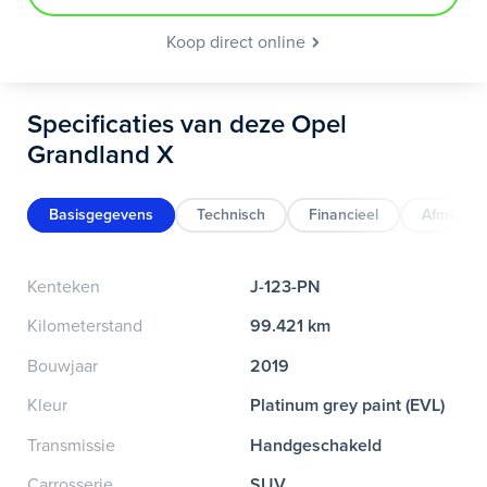
Koop direct online
Specificaties van deze Opel
Grandland X
Basisgegevens
Technisch
Financieel
Afmeting
Kenteken
J-123-PN
Kilometerstand
99.421 km
Bouwjaar
2019
Kleur
Platinum grey paint (EVL)
Transmissie
Handgeschakeld
Carrosserie
SUV