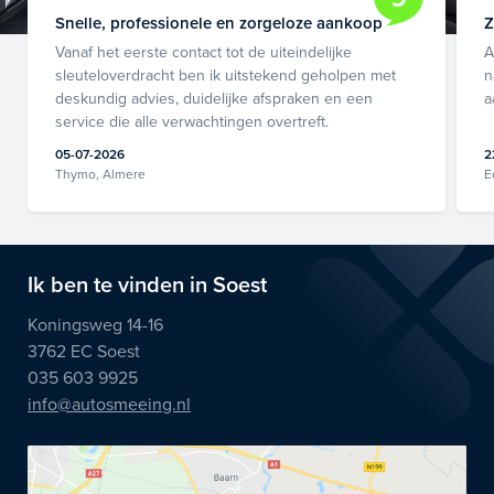
Snelle, professionele en zorgeloze aankoop
Z
Vanaf het eerste contact tot de uiteindelijke
A
sleuteloverdracht ben ik uitstekend geholpen met
n
deskundig advies, duidelijke afspraken en een
a
service die alle verwachtingen overtreft.
05-07-2026
2
Thymo, Almere
E
Ik ben te vinden in Soest
Koningsweg 14-16
3762 EC Soest
035 603 9925
info@autosmeeing.nl