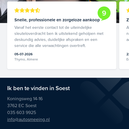
9
Snelle, professionele en zorgeloze aankoop
Z
Vanaf het eerste contact tot de uiteindelijke
A
sleuteloverdracht ben ik uitstekend geholpen met
n
deskundig advies, duidelijke afspraken en een
a
service die alle verwachtingen overtreft.
05-07-2026
2
Thymo, Almere
E
Ik ben te vinden in Soest
Koningsweg 14-16
3762 EC Soest
035 603 9925
info@autosmeeing.nl