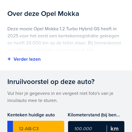
Over deze Opel Mokka
Deze mooie Opel Mokka 1.2 Turbo Hybrid GS heeft in
2025 voor het eerst een kentekenregistratie gekregen
en heeft 24.000 km op de teller staan. Bij binnenkomst
is de Mokka vakkundig gecontroleerd. Het
voertuigrapport is op deze pagina bij onderhoud en
historie te downloaden.
Highlights van deze Opel zijn onder andere
Inruilvoorstel op deze auto?
achteruitrijcamera, apple carplay/android auto, cruise
control en nog veel meer.
Vul hier je gegevens in en vergeet niet foto's van je
inruilauto mee te sturen.
Je koopt hem voor € 0,- maar je kan deze Opel Mokka
ook bij ons financieren of leasen.
Kenteken huidige auto
Kilometerstand (bij benadering)
Maak snel een afspraak in de showroom of bestel hem