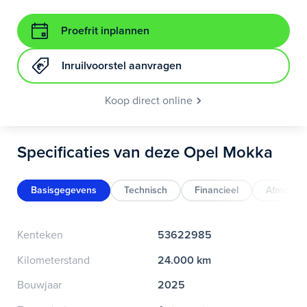
Proefrit inplannen
Inruilvoorstel aanvragen
Koop direct online
Specificaties van deze Opel Mokka
Basisgegevens
Technisch
Financieel
Afmeting
Kenteken
53622985
Kilometerstand
24.000 km
Bouwjaar
2025