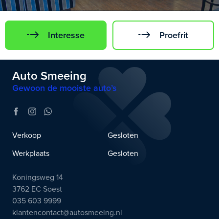
Interesse
Proefrit
Auto Smeeing
Gewoon de mooiste auto’s
Verkoop
Gesloten
Werkplaats
Gesloten
Koningsweg 14
3762 EC Soest
035 603 9999
klantencontact@autosmeeing.nl