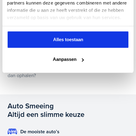
Hoe weet ik of deze auto nog beschikbaar is?
partners kunnen deze gegevens combineren met andere
informatie die u aan ze heeft verstrekt of die ze hebben
verzameld op basis van uw gebruik van hun services.
Wat zit er allemaal in jullie Bovag Plus afleverpakket?
Alles toestaan
Is het mogelijk om de huidige auto in te ruilen?
Aanpassen
Als ik vandaag de auto koop, wanneer kan ik deze
dan ophalen?
Auto Smeeing
Altijd een slimme keuze
De mooiste auto’s