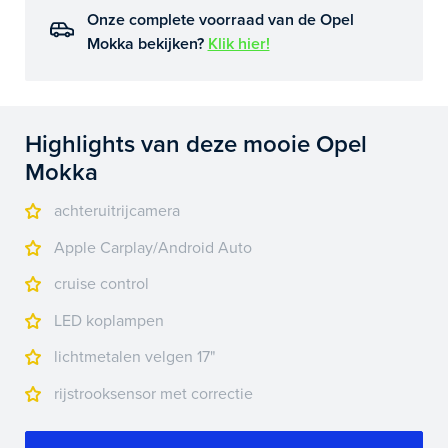
Onze complete voorraad van de Opel
Mokka bekijken?
Klik hier!
Highlights van deze mooie Opel
Mokka
achteruitrijcamera
Apple Carplay/Android Auto
cruise control
LED koplampen
lichtmetalen velgen 17"
rijstrooksensor met correctie