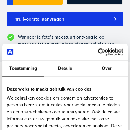
direct online.
Inruilvoorstel aanvragen
Wanneer je foto’s meestuurt ontvang je op
maandag tot en met vrijdag binnen enkele uren
een voorstel.
Toestemming
Details
Over
Veelgestelde vragen
Wanneer kan ik een proefrit maken?
Deze website maakt gebruik van cookies
We gebruiken cookies om content en advertenties te
personaliseren, om functies voor social media te bieden
Kan ik een auto reserveren?
en om ons websiteverkeer te analyseren. Ook delen we
informatie over uw gebruik van onze site met onze
partners voor social media, adverteren en analyse. Deze