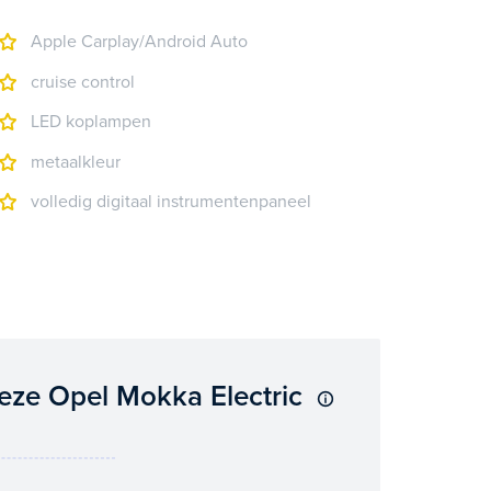
Apple Carplay/Android Auto
cruise control
LED koplampen
metaalkleur
volledig digitaal instrumentenpaneel
eze Opel Mokka Electric