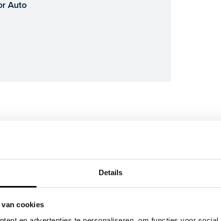
or Auto
tric
n 2025 voor het eerst een
e teller staan. Bij binnenkomst is de
Details
igrapport is op deze pagina bij
 van cookies
trijcamera, apple carplay/android auto,
ent en advertenties te personaliseren, om functies voor social