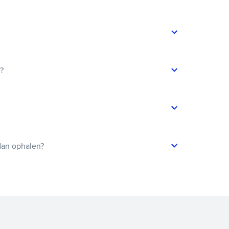
t?
dan ophalen?