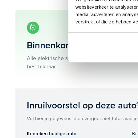
autonomous emergency braking en nog veel meer.
websiteverkeer te analyseren
media, adverteren en analys
verstrekt of die ze hebben v
Je koopt hem voor € 24.945,- maar je kan deze Opel
of leasen.
Binnenkort beschikbaar!
Maak snel een afspraak in de showroom of bestel he
Alle elektrische specificaties van deze Opel M
beschikbaar.
Inruilvoorstel op deze auto
Vul hier je gegevens in en vergeet niet foto's van je
Kenteken huidige auto
Ki