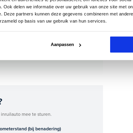
. Ook delen we informatie over uw gebruik van onze site met on
e. Deze partners kunnen deze gegevens combineren met andere i
erzameld op basis van uw gebruik van hun services.
 Mokka Electric ook bij ons financieren
m direct online.
Aanpassen
okka Electric zijn binnenkort
?
 inruilauto mee te sturen.
lometerstand (bij benadering)