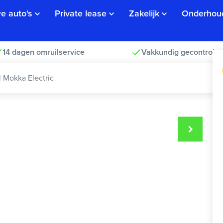
e auto's
Private lease
Zakelijk
Onderhou
14 dagen omruilservice
Vakkundig gecontrolee
 Mokka Electric