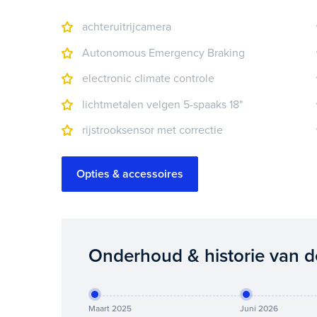
achteruitrijcamera
Autonomous Emergency Braking
electronic climate controle
lichtmetalen velgen 5-spaaks 18"
rijstrooksensor met correctie
Opties & accessoires
Onderhoud & historie van d
Maart 2025
Juni 2026