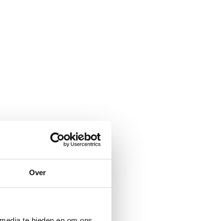
Over
 media te bieden en om ons