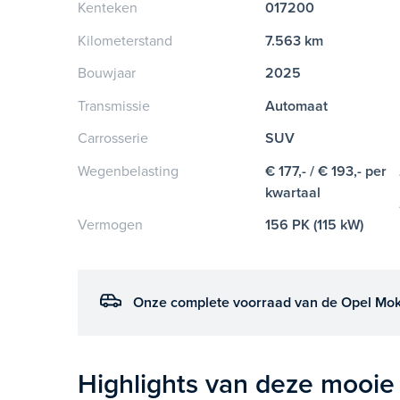
Kenteken
017200
Kilometerstand
7.563 km
Bouwjaar
2025
Transmissie
Automaat
Carrosserie
SUV
Wegenbelasting
€ 177,- / € 193,- per
kwartaal
Vermogen
156 PK (115 kW)
Onze complete voorraad van de Opel Mokk
Highlights van deze mooie