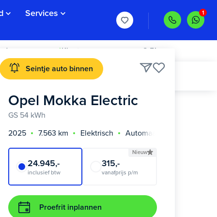
d
Services
rd >
Klanten geven ons een 8,5!
Seintje auto binnen
Opel Mokka Electric
GS 54 kWh
2025
7.563 km
Elektrisch
Automaat
Nieuw
24.945,-
315,-
inclusief btw
vanafprijs p/m
Proefrit inplannen