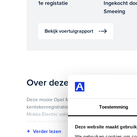
1e registatie
Ingekocht do
Smeeing
Bekijk voertuigrapport
Over deze Opel Mokka Elec
Deze mooie Opel Mokka Electric GS 54 kWh heeft i
kentekenregistratie gekregen en heeft 7.563 km op d
Toestemming
Mokka Electric vakkundig gecontroleerd. Het voertu
onderhoud en historie te downloaden.
Deze website maakt gebruik
Highlights van deze Opel zijn onder andere achterui
We gebruiken cookies om cont