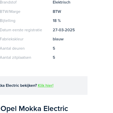
Brandstof
Elektrisch
BTW/Marge
BTW
Bijtelling
18 %
Datum eerste registratie
27-03-2025
Fabriekskleur
blauw
Aantal deuren
5
Aantal zitplaatsen
5
a Electric bekijken?
Klik hier!
 Opel Mokka Electric