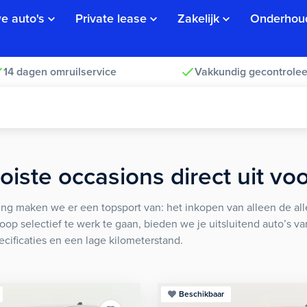
e auto's
Private lease
Zakelijk
Onderhou
14 dagen omruilservice
Vakkundig gecontrolee
iste occasions direct uit vo
ng maken we er een topsport van: het inkopen van alleen de alle
koop selectief te werk te gaan, bieden we je uitsluitend auto’s v
ecificaties en een lage kilometerstand.
Beschikbaar