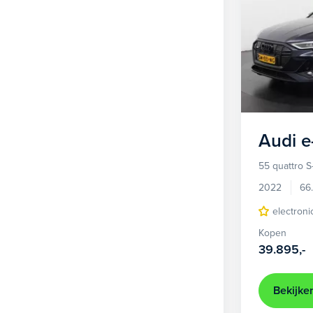
Audi
e
55 quattro S
2022
66
electroni
Kopen
39.895,-
Bekijke