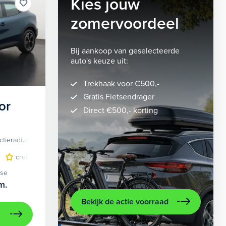
Kies jouw
zomervoordeel
Bij aankoop van geselecteerde
auto's keuze uit:
Trekhaak voor €500,-
Gratis Fietsendrager
or
Direct €500,- korting
ctieradius
Elektrisch
lichtmetalen velgen 5-spaaks 18"
cruise control adaptief
LED koplampen
volledig digitaal instrumentenpane
lichtmetalen velge
ase
m.
Bekijk de actie voorraad