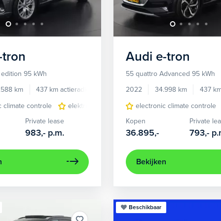
-tron
Audi
e-tron
 edition 95 kWh
55 quattro Advanced 95 kWh
.588 km
437 km actieradius
Elektrisch
2022
34.998 km
437 km
c climate controle
elektrisch glazen panorama-dak
electronic climate controle
lederen/stof
Private lease
Kopen
Private le
983,-
p.m.
36.895,-
793,-
p.
n
Bekijken
Beschikbaar