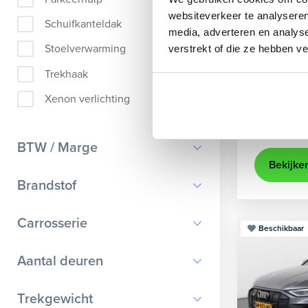
Audi
A
websiteverkeer te analyseren
Schuifkanteldak
media, adverteren en analys
Sportback 4
Stoelverwarming
verstrekt of die ze hebben v
2021
35.
Trekhaak
Apple Ca
Xenon verlichting
Kopen
25.895,-
BTW / Marge
Bekijke
BTW
Brandstof
Marge
Benzine
Carrosserie
Beschikbaar
Diesel
Bestelauto
9
Aantal deuren
Elektrisch
Cabriolet
9
Hybride benzine
0
Trekgewicht
Chassis cabine
1