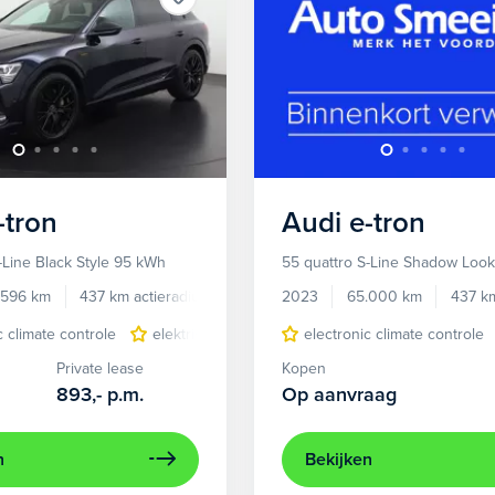
-tron
Audi
e-tron
-Line Black Style 95 kWh
55 quattro S-Line Shadow Loo
.596 km
437 km actieradius
Elektrisch
2023
65.000 km
437 km
c climate controle
elektrisch glazen panorama-dak
electronic climate controle
lichtmetalen 
Private lease
Kopen
893,-
p.m.
Op aanvraag
n
Bekijken