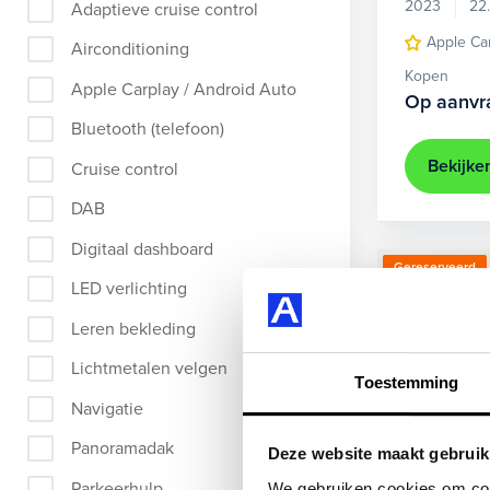
2023
22
Adaptieve cruise control
Apple Ca
Airconditioning
Kopen
Apple Carplay / Android Auto
Op aanvr
Bluetooth (telefoon)
Bekijke
Cruise control
DAB
Digitaal dashboard
Gereserveerd
LED verlichting
Leren bekleding
Lichtmetalen velgen
Toestemming
Navigatie
Panoramadak
Deze website maakt gebruik
Parkeerhulp
We gebruiken cookies om cont