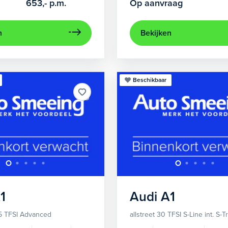
653,-
p.m.
Op aanvraag
n
Bekijken
Beschikbaar
1
Audi
A1
5 TFSI Advanced
allstreet 30 TFSI S-Line int. S-T