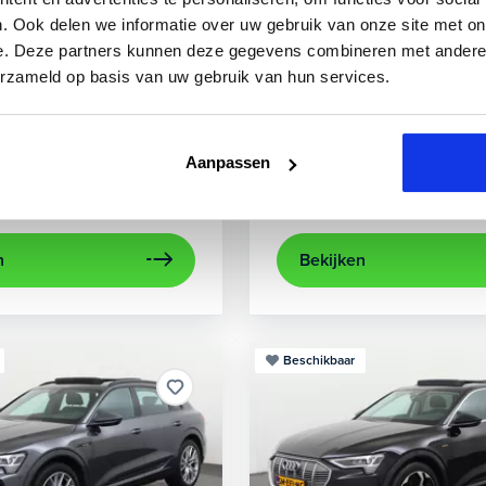
3
Audi
A3
. Ook delen we informatie over uw gebruik van onze site met on
e. Deze partners kunnen deze gegevens combineren met andere i
0 TFSIe Advanced
Sportback 40 TFSIe Plug-In
erzameld op basis van uw gebruik van hun services.
841 km
Hybride benzine
Automaat
2022
84.000 km
Hybri
rplay/Android Auto
electronic climate controle
achteruitrijcamera
lichtmetalen velg
Appl
Aanpassen
Private lease
Kopen
563,-
p.m.
Op aanvraag
n
Bekijken
Beschikbaar