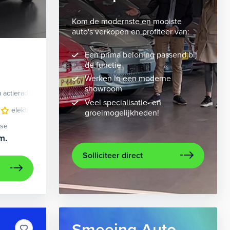
Kom de modernste en mooiste
auto's verkopen en profiteer van:
Een prima beloning passend bij
de functie
Werken in een moderne
showroom
 actieradius
Elektrisch
Veel specialisatie- en
 bekleding
elektrisch glazen panorama-dak
lichtmetalen velgen 10-spaaks 21"
lederen bekleding
metaalkleur
lichtmet
na
groeimogelijkheden!
ase
m.
Solliciteer direct