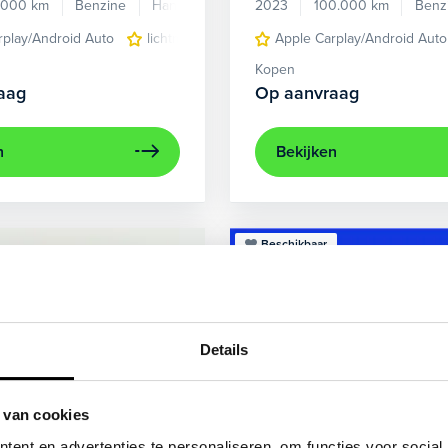
.000 km
Benzine
Handgeschakeld
2023
100.000 km
Benz
rplay/Android Auto
lichtmetalen velgen 5-spaaks 17"
Apple Carplay/Android Auto
voorstoel
Kopen
aag
Op aanvraag
n
Bekijken
Beschikbaar
Details
 van cookies
ent en advertenties te personaliseren, om functies voor social