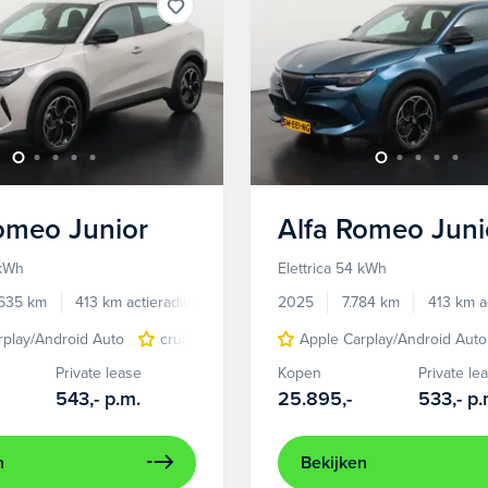
Romeo
Junior
Alfa Romeo
Juni
 kWh
Elettrica 54 kWh
.635 km
413 km actieradius
Elektrisch
2025
7.784 km
413 km a
rplay/Android Auto
cruise control adaptief
Apple Carplay/Android Auto
LED koplampen
Private lease
Kopen
Private le
543,-
p.m.
25.895,-
533,-
p.
n
Bekijken