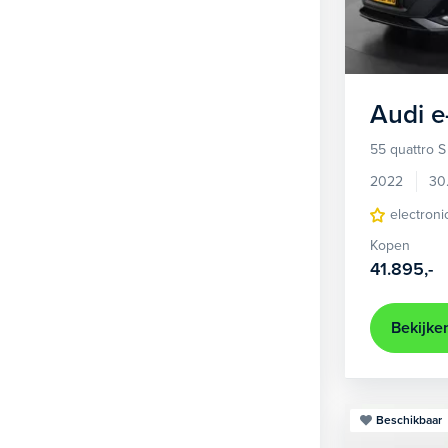
1
Hatchback
381
2
MPV
22
3
Overig
2
Audi
e
4
Personenbus
2
55 quattro S
5
SUV
499
2022
30
6
Sedan
electroni
18
Kopen
Stationwagon
97
41.895,-
Terreinwagen
1
Trike
1
Bekijke
Beschikbaar