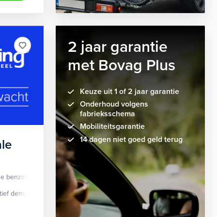
2 jaar garantie
met Bovag Plus
Keuze uit 1 of 2 jaar garantie
Onderhoud volgens
fabrieksschema
Mobiliteitsgarantie
14 dagen niet goed geld terug
le
de benzine
Automaat
tief demping systeem
cruise control adaptief
Apple Carplay/Android Auto
dodehoek detectie
elektrisch glaze
audio instal