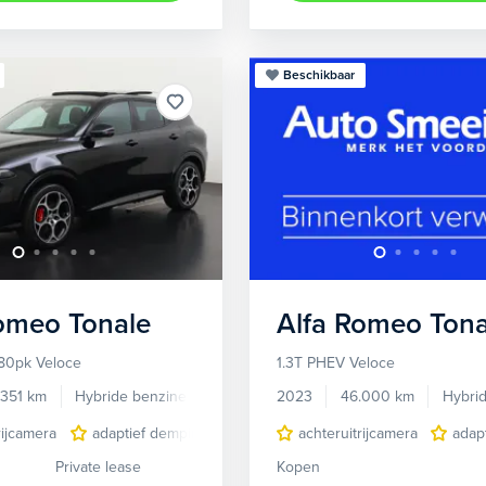
Beschikbaar
Romeo
Tonale
Alfa Romeo
Tona
80pk Veloce
1.3T PHEV Veloce
.351 km
Hybride benzine
Automaat
2023
46.000 km
Hybri
rijcamera
adaptief demping systeem
achteruitrijcamera
audio installatie premium
adap
Private lease
Kopen