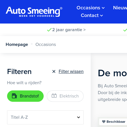
Occasions
Nieuw
Contact
2 jaar garantie >
Homepage
Occasions
Filteren
De moo
Filter wissen
Hoe wilt u rijden?
Bij Auto Smeei
Door bij de in
Brandstof
Elektrisch
uitgebreide sp
Beschikbaar