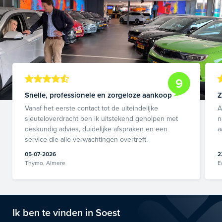
9
Snelle, professionele en zorgeloze aankoop
Z
Vanaf het eerste contact tot de uiteindelijke
A
sleuteloverdracht ben ik uitstekend geholpen met
n
deskundig advies, duidelijke afspraken en een
a
service die alle verwachtingen overtreft.
05-07-2026
2
Thymo, Almere
E
Ik ben te vinden in Soest