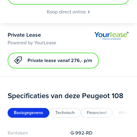
Koop direct online
Private Lease
Powered by YourLease
Private lease vanaf 276,- p/m
Specificaties van deze Peugeot 108
Basisgegevens
Technisch
Financieel
Afmeting
Kenteken
G-992-RD