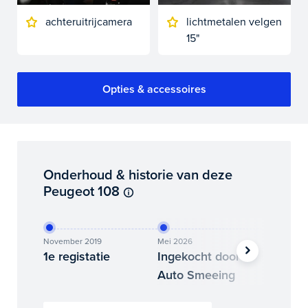
achteruitrijcamera
lichtmetalen velgen
15"
Opties & accessoires
Onderhoud & historie van deze
Peugeot 108
November 2019
Mei 2026
Mei 2026
1e registatie
Ingekocht door
Binne
Auto Smeeing
Auto 