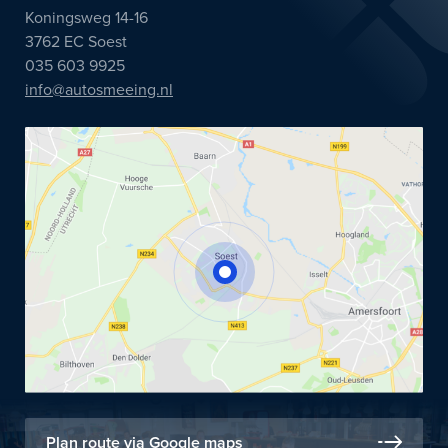
Koningsweg 14-16
3762 EC Soest
035 603 9925
info@autosmeeing.nl
Plan route via Google maps