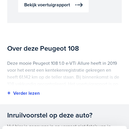
Bekijk voertuigrapport
Over deze Peugeot 108
Deze mooie Peugeot 108 1.0 e-VTi Allure heeft in 2019
voor het eerst een kentekenregistratie gekregen en
heeft 61.142 km op de teller staan. Bij binnenkomst is de
108 vakkundig gecontroleerd. Het voertuigrapport is op
deze pagina bij onderhoud en historie te downloaden.
Highlights van deze Peugeot zijn onder andere
achteruitrijcamera, apple carplay/android auto, electronic
Inruilvoorstel op deze auto?
climate controle en nog veel meer.
Vul hier je gegevens in en vergeet niet foto's van je