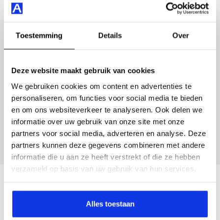
Je koopt hem voor € 9.395,- maar je kan deze Peugeot
inruilauto mee te sturen.
108 ook bij ons financieren of leasen.
Kenteken huidige auto
Kilometerstand (bij benadering)
Toestemming
Details
Over
Maak snel een afspraak in de showroom of bestel hem
direct online.
Deze website maakt gebruik van cookies
We gebruiken cookies om content en advertenties te
Inruilvoorstel aanvragen
personaliseren, om functies voor social media te bieden
en om ons websiteverkeer te analyseren. Ook delen we
informatie over uw gebruik van onze site met onze
Wanneer je foto’s meestuurt ontvang je op
partners voor social media, adverteren en analyse. Deze
maandag tot en met vrijdag binnen enkele uren
partners kunnen deze gegevens combineren met andere
een voorstel.
informatie die u aan ze heeft verstrekt of die ze hebben
verzameld op basis van uw gebruik van hun services.
Veelgestelde vragen
Alles toestaan
Wanneer kan ik een proefrit maken?