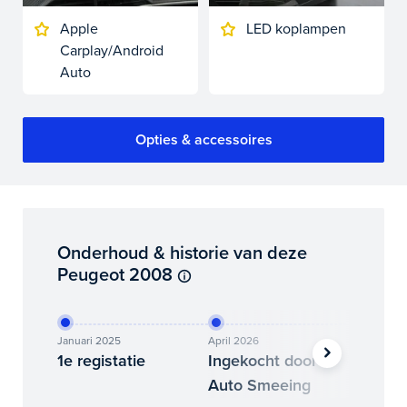
Apple
LED koplampen
Carplay/Android
Auto
Opties & accessoires
Onderhoud & historie van deze
Peugeot 2008
Januari 2025
April 2026
Mei 2026
1e registatie
Ingekocht door
Binne
Auto Smeeing
Auto 