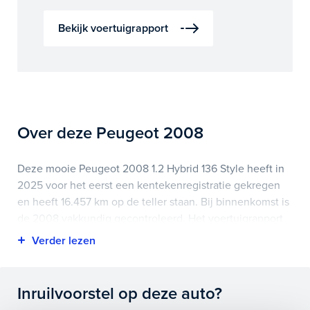
Bekijk voertuigrapport
Over deze Peugeot 2008
Deze mooie Peugeot 2008 1.2 Hybrid 136 Style heeft in
2025 voor het eerst een kentekenregistratie gekregen
en heeft 16.457 km op de teller staan. Bij binnenkomst is
de 2008 vakkundig gecontroleerd. Het voertuigrapport
is op deze pagina bij onderhoud en historie te
downloaden.
Highlights van deze Peugeot zijn onder andere apple
Inruilvoorstel op deze auto?
carplay/android auto, cruise control, led koplampen en