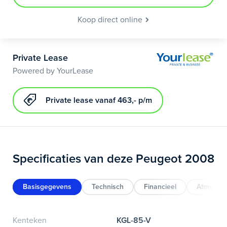
Koop direct online
Private Lease
Powered by YourLease
Private lease vanaf 463,- p/m
Specificaties van deze Peugeot 2008
Basisgegevens
Technisch
Financieel
Afmeting
Kenteken
KGL-85-V