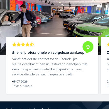
9
Snelle, professionele en zorgeloze aankoop
Z
Vanaf het eerste contact tot de uiteindelijke
A
sleuteloverdracht ben ik uitstekend geholpen met
n
deskundig advies, duidelijke afspraken en een
a
service die alle verwachtingen overtreft.
05-07-2026
2
Thymo, Almere
E