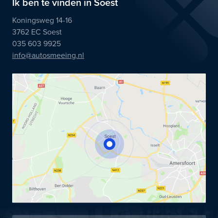
Ik ben te vinden in Soest
Koningsweg 14-16
3762 EC Soest
035 603 9925
info@autosmeeing.nl