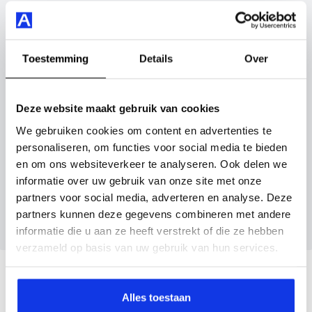
nog veel meer.
Vul hier je gegevens in en vergeet niet foto's van je
inruilauto mee te sturen.
Je koopt hem voor € 22.895,- maar je kan deze Peugeot
Toestemming
Details
Over
2008 ook bij ons financieren of leasen.
Kenteken huidige auto
Kilometerstand (bij benadering)
Maak snel een afspraak in de showroom of bestel hem
Deze website maakt gebruik van cookies
direct online.
We gebruiken cookies om content en advertenties te
personaliseren, om functies voor social media te bieden
Inruilvoorstel aanvragen
en om ons websiteverkeer te analyseren. Ook delen we
informatie over uw gebruik van onze site met onze
Wanneer je foto’s meestuurt ontvang je op
partners voor social media, adverteren en analyse. Deze
maandag tot en met vrijdag binnen enkele uren
partners kunnen deze gegevens combineren met andere
een voorstel.
informatie die u aan ze heeft verstrekt of die ze hebben
verzameld op basis van uw gebruik van hun services.
Veelgestelde vragen
Alles toestaan