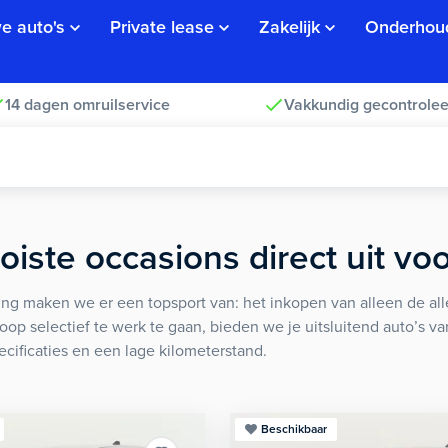
e auto's
Private lease
Zakelijk
Onderhou
14 dagen omruilservice
Vakkundig gecontrolee
iste occasions direct uit vo
ng maken we er een topsport van: het inkopen van alleen de alle
koop selectief te werk te gaan, bieden we je uitsluitend auto’s v
ecificaties en een lage kilometerstand.
Beschikbaar