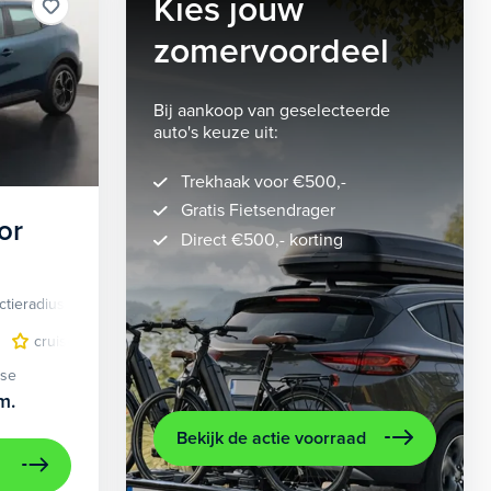
Kies jouw
zomervoordeel
Bij aankoop van geselecteerde
auto's keuze uit:
Trekhaak voor €500,-
Gratis Fietsendrager
or
Direct €500,- korting
ctieradius
Elektrisch
lichtmetalen velgen 5-spaaks 18"
cruise control adaptief
LED koplampen
volledig digitaal instrumentenpane
lichtmetalen velge
ase
m.
Bekijk de actie voorraad