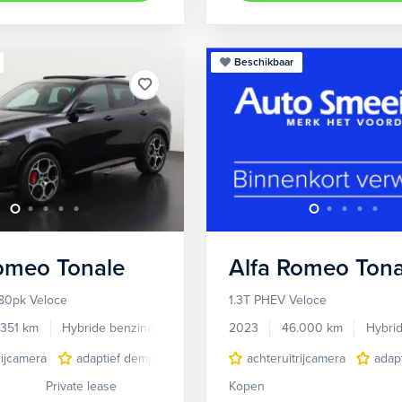
Beschikbaar
Romeo
Tonale
Alfa Romeo
Tona
80pk Veloce
1.3T PHEV Veloce
.351 km
Hybride benzine
Automaat
2023
46.000 km
Hybri
rijcamera
adaptief demping systeem
achteruitrijcamera
audio installatie premium
adap
Private lease
Kopen