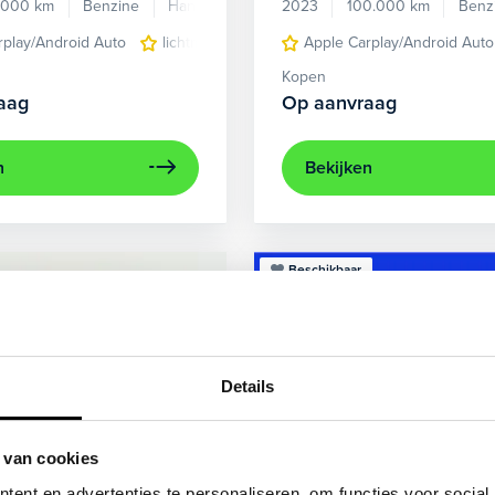
.000 km
Benzine
Handgeschakeld
2023
100.000 km
Benz
rplay/Android Auto
lichtmetalen velgen 5-spaaks 17"
Apple Carplay/Android Auto
voorstoel
Kopen
aag
Op aanvraag
n
Bekijken
Beschikbaar
Details
 van cookies
ent en advertenties te personaliseren, om functies voor social