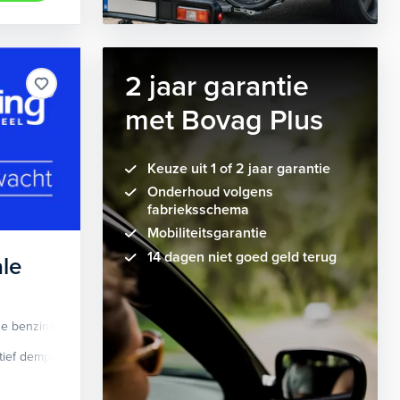
2 jaar garantie
met Bovag Plus
Keuze uit 1 of 2 jaar garantie
Onderhoud volgens
fabrieksschema
Mobiliteitsgarantie
14 dagen niet goed geld terug
le
de benzine
Automaat
tief demping systeem
cruise control adaptief
Apple Carplay/Android Auto
dodehoek detectie
elektrisch glaze
audio instal