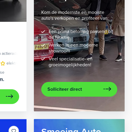
Kom de modernste en mooiste
auto's verkopen en profiteer van:
Een prima beloning passend bij
de functie
Werken in een moderne
showroom
 actieradius
Elektrisch
Veel specialisatie- en
 bekleding
elektrisch glazen panorama-dak
lichtmetalen velgen 10-spaaks 21"
lederen bekleding
metaalkleur
lichtmet
na
groeimogelijkheden!
ase
m.
Solliciteer direct