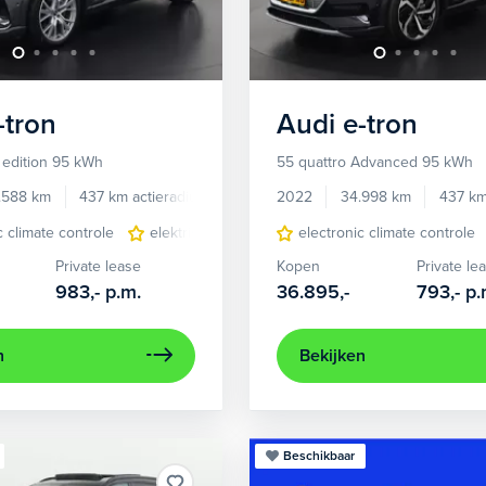
-tron
Audi
e-tron
 edition 95 kWh
55 quattro Advanced 95 kWh
.588 km
437 km actieradius
Elektrisch
2022
34.998 km
437 km
c climate controle
elektrisch glazen panorama-dak
electronic climate controle
lederen/stof
Private lease
Kopen
Private le
983,-
p.m.
36.895,-
793,-
p.
n
Bekijken
Beschikbaar