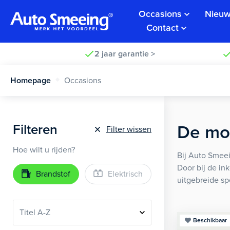
Occasions
Nieuw
Contact
2 jaar garantie >
Homepage
Occasions
Filteren
De moo
Filter wissen
Hoe wilt u rijden?
Bij Auto Smeei
Door bij de in
Brandstof
Elektrisch
uitgebreide sp
Beschikbaar