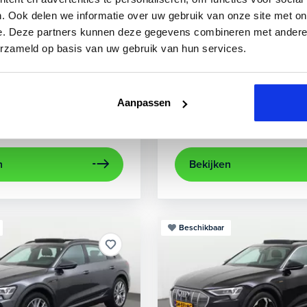
3
Audi
A3
. Ook delen we informatie over uw gebruik van onze site met on
e. Deze partners kunnen deze gegevens combineren met andere i
0 TFSIe Advanced
Sportback 40 TFSIe Plug-In
erzameld op basis van uw gebruik van hun services.
841 km
Hybride benzine
Automaat
2022
84.000 km
Hybri
rplay/Android Auto
electronic climate controle
achteruitrijcamera
lichtmetalen velg
Appl
Aanpassen
Private lease
Kopen
563,-
p.m.
Op aanvraag
n
Bekijken
Beschikbaar