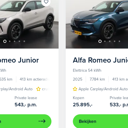
Romeo
Junior
Alfa Romeo
Juni
 kWh
Elettrica 54 kWh
.635 km
413 km actieradius
Elektrisch
2025
7.784 km
413 km a
rplay/Android Auto
cruise control adaptief
Apple Carplay/Android Auto
LED koplampen
Private lease
Kopen
Private le
543,-
p.m.
25.895,-
533,-
p.
n
Bekijken