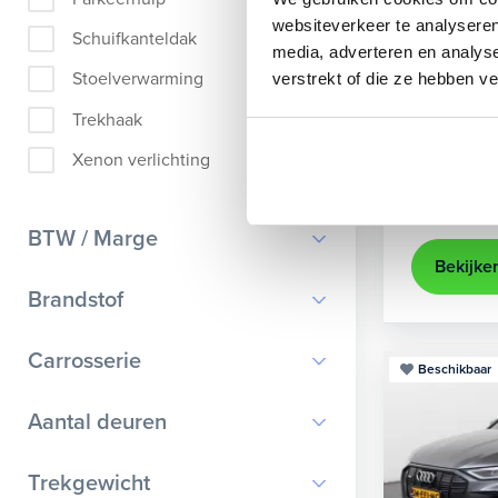
Audi
A
websiteverkeer te analyseren
Schuifkanteldak
media, adverteren en analys
Sportback 4
Stoelverwarming
verstrekt of die ze hebben v
2021
35.
Trekhaak
Apple Ca
Xenon verlichting
Kopen
25.895,-
BTW / Marge
Bekijke
BTW
Brandstof
Marge
Benzine
Carrosserie
Beschikbaar
Diesel
Bestelauto
9
Aantal deuren
Elektrisch
Cabriolet
9
Hybride benzine
0
Trekgewicht
Chassis cabine
1