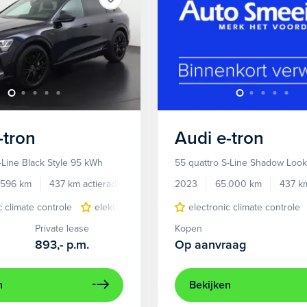
-tron
Audi
e-tron
-Line Black Style 95 kWh
55 quattro S-Line Shadow Loo
.596 km
437 km actieradius
Elektrisch
2023
65.000 km
437 km
c climate controle
elektrisch glazen panorama-dak
electronic climate controle
lichtmetalen 
Private lease
Kopen
893,-
p.m.
Op aanvraag
n
Bekijken