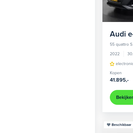
1
Hatchback
381
2
MPV
22
3
Overig
2
Audi
e
4
Personenbus
2
55 quattro S
5
SUV
499
2022
30
6
Sedan
electroni
18
Kopen
Stationwagon
97
41.895,-
Terreinwagen
1
Trike
1
Bekijke
Beschikbaar