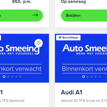
653,-
p.m.
Op aanvraag
n
Bekijken
Beschikbaar
1
Audi
A1
5 TFSI Advanced
allstreet 30 TFSI S-Line int. S-T