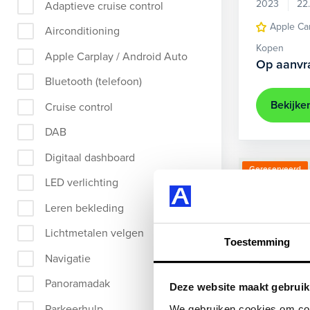
2023
22
Adaptieve cruise control
Apple Ca
Airconditioning
Kopen
Apple Carplay / Android Auto
Op aanvr
Bluetooth (telefoon)
Bekijke
Cruise control
DAB
Digitaal dashboard
Gereserveerd
LED verlichting
Leren bekleding
Lichtmetalen velgen
Toestemming
Navigatie
Panoramadak
Deze website maakt gebruik
Parkeerhulp
We gebruiken cookies om cont