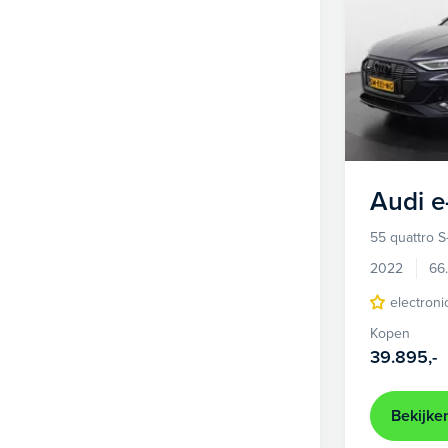
Audi
e
55 quattro S
2022
66
electroni
Kopen
39.895,-
Bekijke