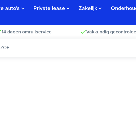
e auto's
Private lease
Zakelijk
Onderhou
14 dagen omruilservice
Vakkundig gecontrolee
 ZOE