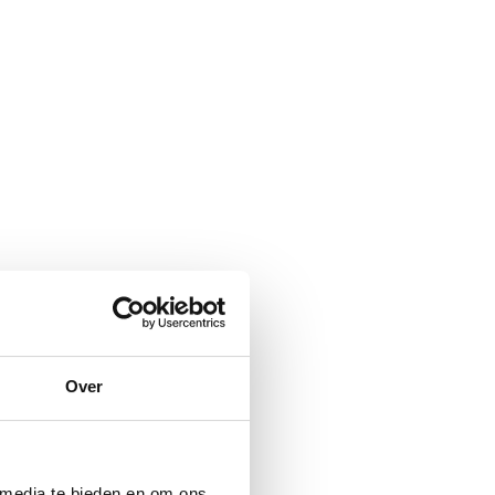
Over
 media te bieden en om ons