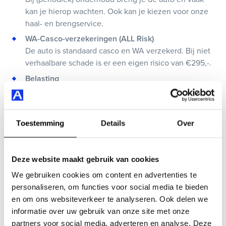
kan je hierop wachten. Ook kan je kiezen voor onze
haal- en brengservice.
WA-Casco-verzekeringen (ALL Risk)
De auto is standaard casco en WA verzekerd. Bij niet
verhaalbare schade is er een eigen risico van €295,-.
Belasting
Wij betalen de wegenbelasting.
Vervangend vervoer
Vervangend vervoer na 72 uur bij reparatie en
Toestemming
Details
Over
schade.
24-uurs pechhulp
Kom je stil te staan langs de weg dan helpen wij je,
Deze website maakt gebruik van cookies
ongeacht het tijdstip.
We gebruiken cookies om content en advertenties te
personaliseren, om functies voor social media te bieden
Direct meer weten?
en om ons websiteverkeer te analyseren. Ook delen we
informatie over uw gebruik van onze site met onze
partners voor social media, adverteren en analyse. Deze