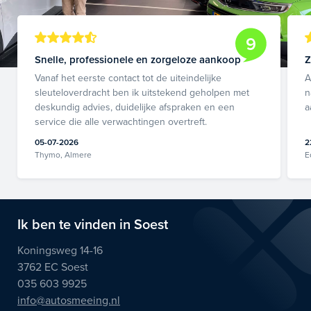
9
Snelle, professionele en zorgeloze aankoop
Z
Vanaf het eerste contact tot de uiteindelijke
A
sleuteloverdracht ben ik uitstekend geholpen met
n
deskundig advies, duidelijke afspraken en een
a
service die alle verwachtingen overtreft.
05-07-2026
2
Thymo, Almere
E
Ik ben te vinden in Soest
Koningsweg 14-16
3762 EC Soest
035 603 9925
info@autosmeeing.nl