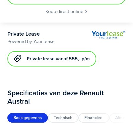
Koop direct online
Private Lease
Powered by YourLease
Private lease vanaf 555,- p/m
Specificaties van deze Renault
Austral
Basisgegevens
Technisch
Financieel
Afmeting