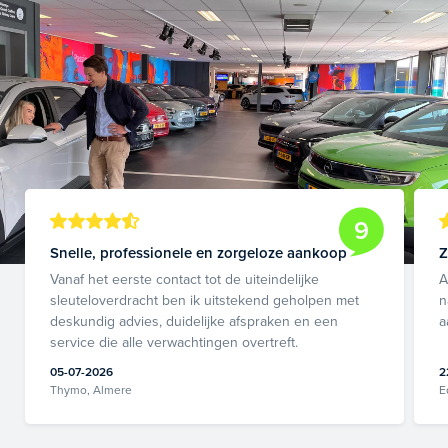
9
Snelle, professionele en zorgeloze aankoop
Z
Vanaf het eerste contact tot de uiteindelijke
A
sleuteloverdracht ben ik uitstekend geholpen met
n
deskundig advies, duidelijke afspraken en een
a
service die alle verwachtingen overtreft.
05-07-2026
2
Thymo, Almere
E