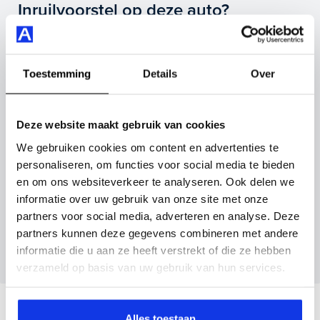
Highlights van deze Renault zijn onder andere apple
Inruilvoorstel op deze auto?
carplay/android auto, cruise control adaptief met
stop&go, dodehoekdetectie met correctie en nog veel
Vul hier je gegevens in en vergeet niet foto's van je
meer.
inruilauto mee te sturen.
Toestemming
Details
Over
Je koopt hem voor € 29.895,- maar je kan deze Renault
Kenteken huidige auto
Kilometerstand (bij benadering)
Austral ook bij ons financieren of leasen.
Deze website maakt gebruik van cookies
Maak snel een afspraak in de showroom of bestel hem
We gebruiken cookies om content en advertenties te
direct online.
personaliseren, om functies voor social media te bieden
Inruilvoorstel aanvragen
en om ons websiteverkeer te analyseren. Ook delen we
informatie over uw gebruik van onze site met onze
partners voor social media, adverteren en analyse. Deze
Wanneer je foto’s meestuurt ontvang je op
partners kunnen deze gegevens combineren met andere
maandag tot en met vrijdag binnen enkele uren
informatie die u aan ze heeft verstrekt of die ze hebben
een voorstel.
verzameld op basis van uw gebruik van hun services.
Veelgestelde vragen
Alles toestaan