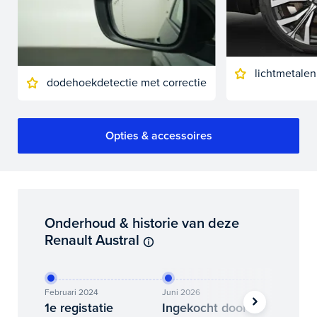
lichtmetalen
dodehoekdetectie met correctie
Opties & accessoires
Onderhoud & historie van deze
Renault Austral
Februari 2024
Juni 2026
Juli 2026
1e registatie
Ingekocht door
Binne