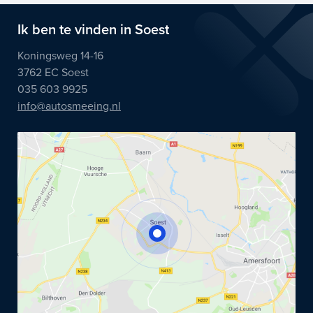
Ik ben te vinden in Soest
Koningsweg 14-16
3762 EC Soest
035 603 9925
info@autosmeeing.nl