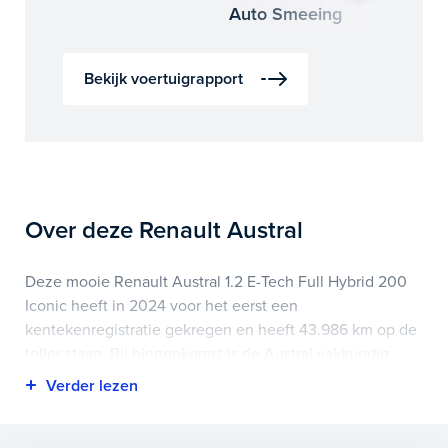
Auto Smeeing
Auto 
Bekijk voertuigrapport
Over deze Renault Austral
Deze mooie Renault Austral 1.2 E-Tech Full Hybrid 200
Iconic heeft in 2024 voor het eerst een
kentekenregistratie gekregen en heeft 43.986 km op de
teller staan. Bij binnenkomst is de Austral vakkundig
gecontroleerd. Het voertuigrapport is op deze pagina bij
onderhoud en historie te downloaden.