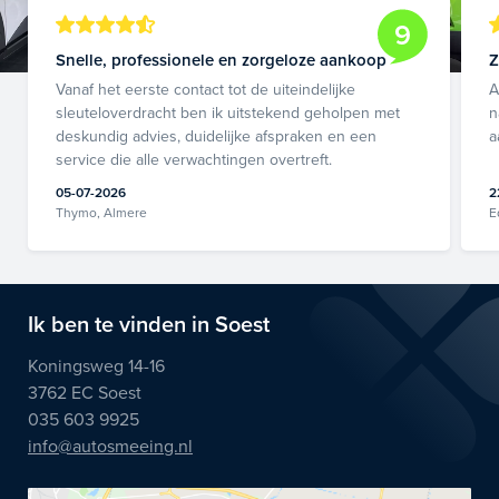
9
Snelle, professionele en zorgeloze aankoop
Z
Vanaf het eerste contact tot de uiteindelijke
A
sleuteloverdracht ben ik uitstekend geholpen met
n
deskundig advies, duidelijke afspraken en een
a
service die alle verwachtingen overtreft.
05-07-2026
2
Thymo, Almere
E
Ik ben te vinden in Soest
Koningsweg 14-16
3762 EC Soest
035 603 9925
info@autosmeeing.nl