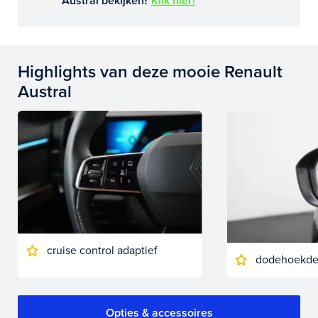
Austral bekijken?
Klik hier!
Highlights van deze mooie Renault
Austral
cruise control adaptief
dodehoekdet
Opties & accessoires