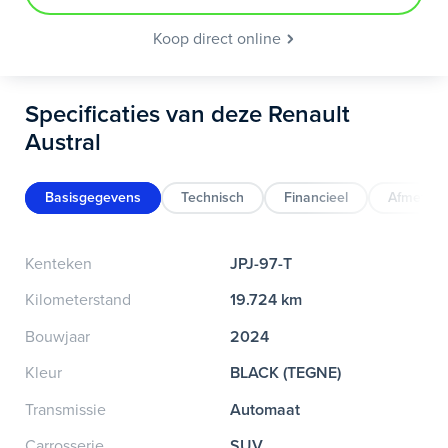
Koop direct online
Specificaties van deze Renault
Austral
Basisgegevens
Technisch
Financieel
Afmeting
Kenteken
JPJ-97-T
Kilometerstand
19.724 km
Bouwjaar
2024
Kleur
BLACK (TEGNE)
Transmissie
Automaat
Carrosserie
SUV