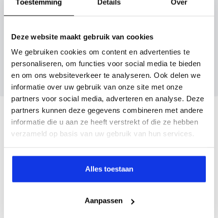
Toestemming
Details
Over
Inruilvoorstel aanvragen
Deze website maakt gebruik van cookies
We gebruiken cookies om content en advertenties te
Wanneer je foto’s meestuurt ontvang je op
personaliseren, om functies voor social media te bieden
maandag tot en met vrijdag binnen enkele uren
en om ons websiteverkeer te analyseren. Ook delen we
een voorstel.
informatie over uw gebruik van onze site met onze
partners voor social media, adverteren en analyse. Deze
partners kunnen deze gegevens combineren met andere
Veelgestelde vragen
informatie die u aan ze heeft verstrekt of die ze hebben
verzameld op basis van uw gebruik van hun services.
Wanneer kan ik een proefrit maken?
Alles toestaan
Kan ik een auto reserveren?
Aanpassen
Hoe weet ik of deze auto nog beschikbaar is?