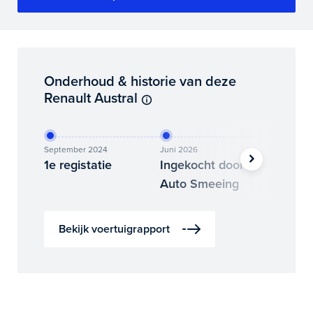
Onderhoud & historie van deze
Renault Austral
September 2024
Juni 2026
Juli 2026
1e registatie
Ingekocht door
Binne
Auto Smeeing
Auto 
Bekijk voertuigrapport