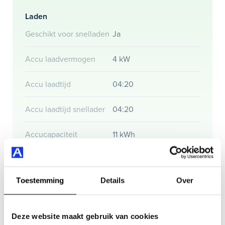
Maak snel een afspraak in de showroom of bestel hem
Laden
direct online.
Geschikt voor snelladen
Ja
Accu laadvermogen
4 kW
Accu laadtijd
04:20
Accu laadtijd snellader
04:20
Accucapaciteit
11 kWh
Actieradius
Toestemming
Details
Over
Actieradius (WLTP)
49 km
Deze website maakt gebruik van cookies