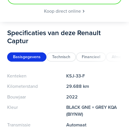
Koop direct online
Specificaties van deze Renault
Captur
Basisgegevens
Technisch
Financieel
Afmeting
Kenteken
KSJ-33-F
Kilometerstand
29.688 km
Bouwjaar
2022
Kleur
BLACK GNE + GREY KQA
(BIYNW)
Transmissie
Automaat