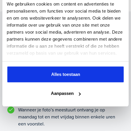
We gebruiken cookies om content en advertenties te
personaliseren, om functies voor social media te bieden
en om ons websiteverkeer te analyseren. Ook delen we
Inruilvoorstel op deze auto?
informatie over uw gebruik van onze site met onze
partners voor social media, adverteren en analyse. Deze
Vul hier je gegevens in en vergeet niet foto's van je
partners kunnen deze gegevens combineren met andere
inruilauto mee te sturen.
informatie die u aan ze heeft verstrekt of die ze hebben
verzameld op basis van uw gebruik van hun services.
Kenteken huidige auto
Kilometerstand (bij benadering)
Alles toestaan
Inruilvoorstel aanvragen
Aanpassen
Wanneer je foto’s meestuurt ontvang je op
maandag tot en met vrijdag binnen enkele uren
een voorstel.