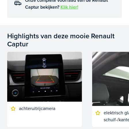
Onze complete voorraad van de Renault
Captur bekijken?
Klik hier!
Highlights van deze mooie Renault
Captur
achteruitrijcamera
elektrisch g
schuif-/kant