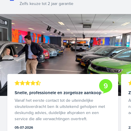
Zelfs keuze tot 2 jaar garantie
9
Snelle, professionele en zorgeloze aankoop
Z
Vanaf het eerste contact tot de uiteindelijke
A
sleuteloverdracht ben ik uitstekend geholpen met
n
deskundig advies, duidelijke afspraken en een
a
service die alle verwachtingen overtreft.
05-07-2026
2