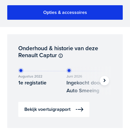
Opties & accessoires
Onderhoud & historie van deze
Renault Captur
Augustus 2022
Juni 2026
Juli 2026
1e registatie
Ingekocht door
Binne
Auto Smeeing
Auto 
Bekijk voertuigrapport