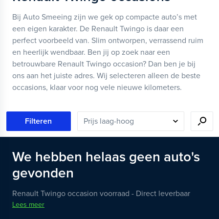
Bij Auto Smeeing zijn we gek op compacte auto’s met
een eigen karakter. De Renault Twingo is daar een
perfect voorbeeld van. Slim ontworpen, verrassend ruim
en heerlijk wendbaar. Ben jij op zoek naar een
betrouwbare Renault Twingo occasion? Dan ben je bij
ons aan het juiste adres. Wij selecteren alleen de beste
occasions, klaar voor nog vele nieuwe kilometers.
Filteren
We hebben helaas geen auto's
gevonden
Renault Twingo occasion voorraad - Direct leverbaar
Lees meer