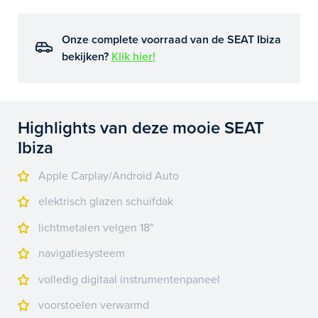
Onze complete voorraad van de SEAT Ibiza
bekijken?
Klik hier!
Highlights van deze mooie SEAT
Ibiza
Apple Carplay/Android Auto
elektrisch glazen schuifdak
lichtmetalen velgen 18"
navigatiesysteem
volledig digitaal instrumentenpaneel
voorstoelen verwarmd