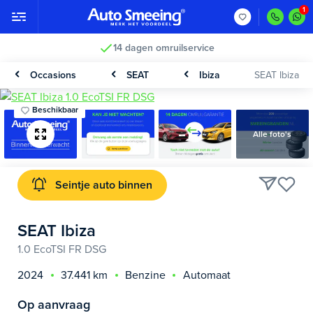
14 dagen omruilservice
Occasions
SEAT
Ibiza
SEAT Ibiza
Beschikbaar
Alle foto's
Seintje auto binnen
SEAT Ibiza
1.0 EcoTSI FR DSG
2024
37.441 km
Benzine
Automaat
Op aanvraag