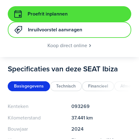
Proefrit inplannen
Inruilvoorstel aanvragen
Koop direct online
Specificaties van deze SEAT Ibiza
Basisgegevens
Technisch
Financieel
Afmeting
Kenteken
093269
Kilometerstand
37.441 km
Bouwjaar
2024