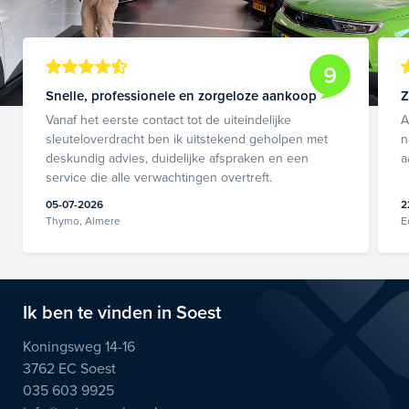
9
Snelle, professionele en zorgeloze aankoop
Z
Vanaf het eerste contact tot de uiteindelijke
A
sleuteloverdracht ben ik uitstekend geholpen met
n
deskundig advies, duidelijke afspraken en een
a
service die alle verwachtingen overtreft.
05-07-2026
2
Thymo, Almere
E
Ik ben te vinden in Soest
Koningsweg 14-16
3762 EC Soest
035 603 9925