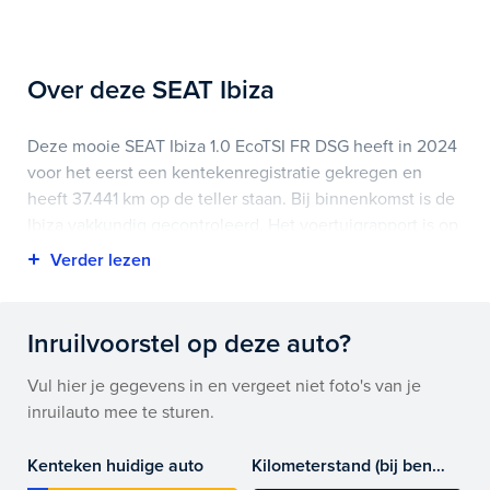
Over deze SEAT Ibiza
Deze mooie SEAT Ibiza 1.0 EcoTSI FR DSG heeft in 2024
voor het eerst een kentekenregistratie gekregen en
heeft 37.441 km op de teller staan. Bij binnenkomst is de
Ibiza vakkundig gecontroleerd. Het voertuigrapport is op
deze pagina bij onderhoud en historie te downloaden.
Highlights van deze SEAT zijn onder andere apple
carplay/android auto, elektrisch glazen schuifdak,
Inruilvoorstel op deze auto?
lichtmetalen velgen 18" en nog veel meer.
Vul hier je gegevens in en vergeet niet foto's van je
Je koopt hem voor € 0,- maar je kan deze SEAT Ibiza
inruilauto mee te sturen.
ook bij ons financieren of leasen.
Kenteken huidige auto
Kilometerstand (bij benadering)