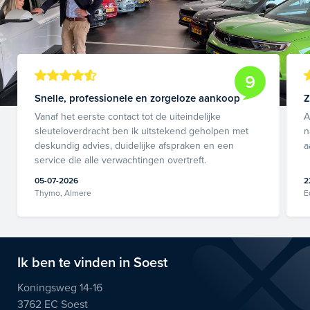
9
Snelle, professionele en zorgeloze aankoop
Z
Vanaf het eerste contact tot de uiteindelijke
A
sleuteloverdracht ben ik uitstekend geholpen met
n
deskundig advies, duidelijke afspraken en een
a
service die alle verwachtingen overtreft.
05-07-2026
2
Thymo, Almere
E
Ik ben te vinden in Soest
Koningsweg 14-16
3762 EC Soest