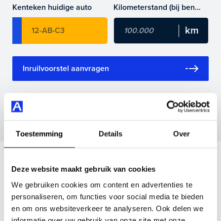
Kenteken huidige auto
Kilometerstand (bij benadering)
Maak snel een afspraak in de showroom of bestel hem
direct online.
Inruilvoorstel aanvragen
Wanneer je foto’s meestuurt ontvang je op
maandag tot en met vrijdag binnen enkele uren
een voorstel.
Toestemming
Details
Over
Veelgestelde vragen
Deze website maakt gebruik van cookies
We gebruiken cookies om content en advertenties te
Wanneer kan ik een proefrit maken?
personaliseren, om functies voor social media te bieden
en om ons websiteverkeer te analyseren. Ook delen we
informatie over uw gebruik van onze site met onze