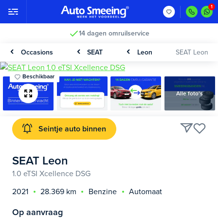
14 dagen omruilservice
Occasions
SEAT
Leon
SEAT Leon
Beschikbaar
Alle foto's
Seintje auto binnen
SEAT Leon
1.0 eTSI Xcellence DSG
2021
28.369 km
Benzine
Automaat
Op aanvraag