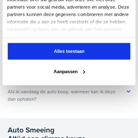
Kan ik een auto reserveren?
partners voor social media, adverteren en analyse. Deze
partners kunnen deze gegevens combineren met andere
informatie die u aan ze heeft verstrekt of die ze hebben
Hoe weet ik of deze auto nog beschikbaar is?
verzameld op basis van uw gebruik van hun services.
Wat zit er allemaal in jullie Bovag Plus afleverpakket?
Alles toestaan
Is het mogelijk om de huidige auto in te ruilen?
Aanpassen
Als ik vandaag de auto koop, wanneer kan ik deze
dan ophalen?
Auto Smeeing