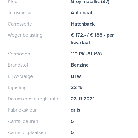
Kleur
Grey metallic (S7)
Transmissie
Automaat
Carrosserie
Hatchback
Wegenbelasting
€ 172,- / € 188,- per
kwartaal
Vermogen
110 PK (81 kW)
Brandstof
Benzine
BTW/Marge
BTW
Bijtelling
22 %
Datum eerste registratie
23-11-2021
Fabriekskleur
grijs
Aantal deuren
5
Aantal zitplaatsen
5