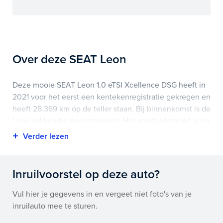
Over deze SEAT Leon
Deze mooie SEAT Leon 1.0 eTSI Xcellence DSG heeft in
2021 voor het eerst een kentekenregistratie gekregen en
heeft 28.369 km op de teller staan. Bij binnenkomst is de
Leon vakkundig gecontroleerd. Het voertuigrapport is op
deze pagina bij onderhoud en historie te downloaden.
Highlights van deze SEAT zijn onder andere airco
(automatisch), apple carplay/android auto, elektrisch
Inruilvoorstel op deze auto?
glazen panorama-dak en nog veel meer.
Vul hier je gegevens in en vergeet niet foto's van je
Je koopt hem voor € 0,- maar je kan deze SEAT Leon
inruilauto mee te sturen.
ook bij ons financieren of leasen.