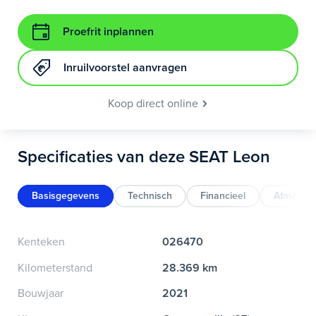
Proefrit inplannen
Inruilvoorstel aanvragen
Koop direct online
Specificaties van deze SEAT Leon
Basisgegevens
Technisch
Financieel
Afmeting
Kenteken
026470
Kilometerstand
28.369 km
Bouwjaar
2021