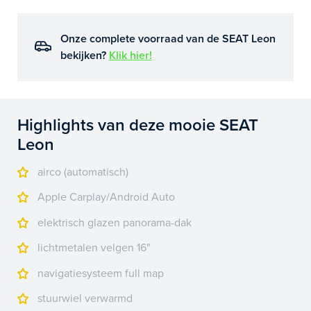
Onze complete voorraad van de SEAT Leon
bekijken?
Klik hier!
Highlights van deze mooie SEAT
Leon
airco (automatisch)
Apple Carplay/Android Auto
elektrisch glazen panorama-dak
lichtmetalen velgen 16"
navigatiesysteem full map
stuurwiel verwarmd