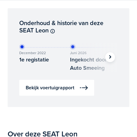
Onderhoud & historie van deze
SEAT Leon
December 2022
Juni 2026
Juli 2026
1e registatie
Ingekocht door
Binne
Auto Smeeing
Auto 
Bekijk voertuigrapport
Over deze SEAT Leon