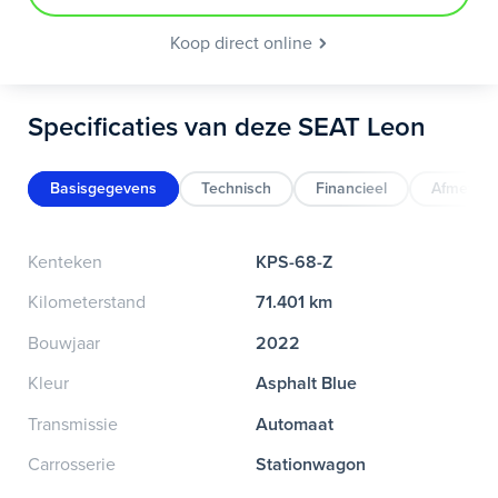
Koop direct online
Specificaties van deze SEAT Leon
Basisgegevens
Technisch
Financieel
Afmeting
Kenteken
KPS-68-Z
Kilometerstand
71.401 km
Bouwjaar
2022
Kleur
Asphalt Blue
Transmissie
Automaat
Carrosserie
Stationwagon