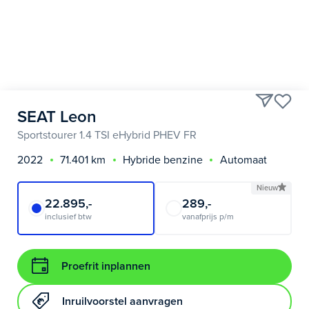
SEAT Leon
Sportstourer 1.4 TSI eHybrid PHEV FR
2022
71.401 km
Hybride benzine
Automaat
Nieuw
22.895,-
289,-
inclusief btw
vanafprijs p/m
Proefrit inplannen
Inruilvoorstel aanvragen