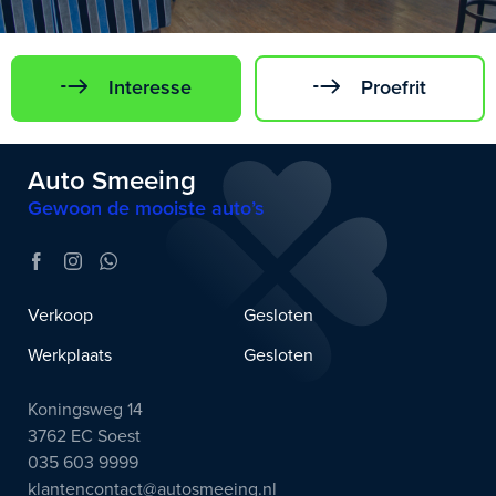
Interesse
Proefrit
Auto Smeeing
Gewoon de mooiste auto’s
Verkoop
Gesloten
Werkplaats
Gesloten
Koningsweg 14
3762 EC Soest
035 603 9999
klantencontact@autosmeeing.nl