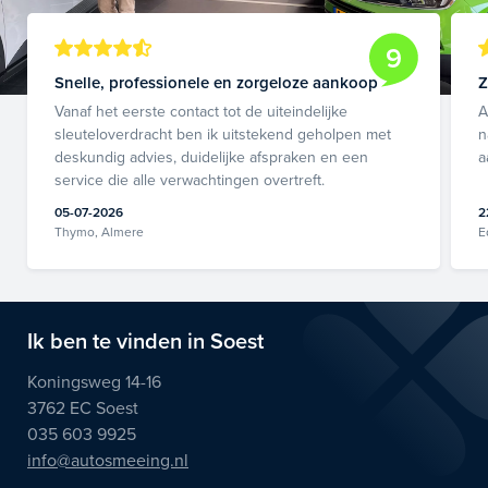
9
Snelle, professionele en zorgeloze aankoop
Z
Vanaf het eerste contact tot de uiteindelijke
A
sleuteloverdracht ben ik uitstekend geholpen met
n
deskundig advies, duidelijke afspraken en een
a
service die alle verwachtingen overtreft.
05-07-2026
2
Thymo, Almere
E
Ik ben te vinden in Soest
Koningsweg 14-16
3762 EC Soest
035 603 9925
info@autosmeeing.nl