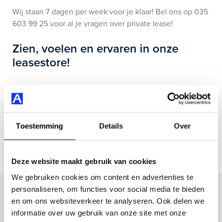
Wij staan 7 dagen per week voor je klaar! Bel ons op
035
603 99 25
voor al je vragen over private lease!
Zien, voelen en ervaren in onze
leasestore!
U wilt rustig vergelijken? Proefrit maken? Kom dan naar
onze private leasestore met uitgebreide showroom, ook
in het weekend open! Wij werken wel het liefst op
afspraak.
Toestemming
Details
Over
Deze website maakt gebruik van cookies
We gebruiken cookies om content en advertenties te
personaliseren, om functies voor social media te bieden
Auto Smeeing
en om ons websiteverkeer te analyseren. Ook delen we
Altijd een slimme keuze
informatie over uw gebruik van onze site met onze