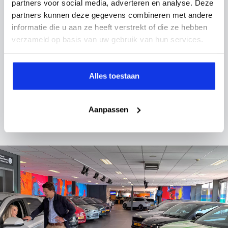
partners voor social media, adverteren en analyse. Deze
De mooiste auto’s
partners kunnen deze gegevens combineren met andere
Altijd ruim op voorraad
informatie die u aan ze heeft verstrekt of die ze hebben
verzameld op basis van uw gebruik van hun services.
Persoonlijk advies
Vriendelijke en vakkundige mensen
Uitgebreide lease- en
Alles toestaan
financieringsmogelijkheden
Je zit zelf aan het stuur om te kiezen wat jij wil
Aanpassen
Wij geven de langste garanties
Zelfs keuze tot 2 jaar garantie