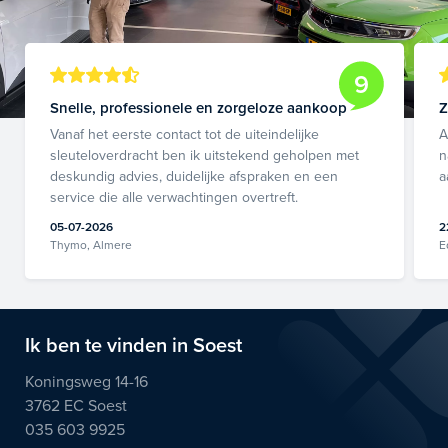
9
Snelle, professionele en zorgeloze aankoop
Z
Vanaf het eerste contact tot de uiteindelijke
A
sleuteloverdracht ben ik uitstekend geholpen met
n
deskundig advies, duidelijke afspraken en een
a
service die alle verwachtingen overtreft.
05-07-2026
2
Thymo, Almere
E
Ik ben te vinden in Soest
Koningsweg 14-16
3762 EC Soest
035 603 9925