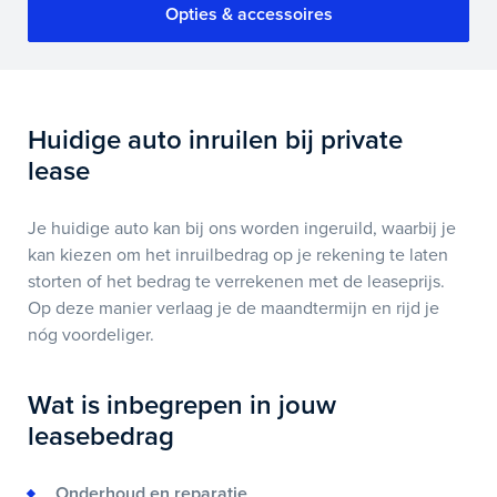
Kies voor het gemak van een
Opties & accessoires
flexibele looptijd
Wanneer je kiest voor een flexibele looptijd, heb je de
mogelijkheid om al v.a. 12 maanden vrij op te zeggen.
Huidige auto inruilen bij private
Wij vragen dan een eenmalige aanbetaling van het basis
lease
maandtermijn om jouw leasebedrag zo laag mogelijk te
houden. Dit geeft jou de vrijheid om op elk gewenst
moment jouw leasecontact op te zeggen. Geef in het
Je huidige auto kan bij ons worden ingeruild, waarbij je
opmerkingen veld van de aanvraag aan als je interesse
kan kiezen om het inruilbedrag op je rekening te laten
hebt in de mogelijkheid om na 12 maanden op te
storten of het bedrag te verrekenen met de leaseprijs.
zeggen. Maar lekker doorrijden mag natuurlijk ook! Dat
Op deze manier verlaag je de maandtermijn en rijd je
is pas flexibel!
nóg voordeliger.
Wat is inbegrepen in jouw
leasebedrag
Onderhoud en reparatie