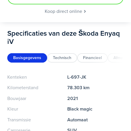
Koop direct online
Specificaties van deze Škoda Enyaq
iV
Basisgegevens
Technisch
Financieel
Afmeting
Kenteken
L-697-JK
Kilometerstand
78.303 km
Bouwjaar
2021
Kleur
Black magic
Transmissie
Automaat
Carrosserie
SUV