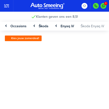
Klanten geven ons een 8,5!
Occasions
Škoda
Enyaq iV
Škoda Enyaq iV
Kies jouw zomerdeal!