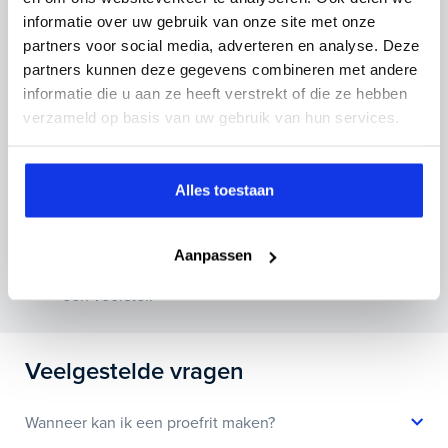
inruilauto mee te sturen.
informatie over uw gebruik van onze site met onze
partners voor social media, adverteren en analyse. Deze
Kenteken huidige auto
Kilometerstand (bij benadering)
partners kunnen deze gegevens combineren met andere
informatie die u aan ze heeft verstrekt of die ze hebben
verzameld op basis van uw gebruik van hun services.
Inruilvoorstel aanvragen
Alles toestaan
Wanneer je foto’s meestuurt ontvang je op
Aanpassen
maandag tot en met vrijdag binnen enkele uren
een voorstel.
Veelgestelde vragen
Wanneer kan ik een proefrit maken?