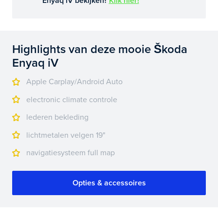
Enyaq iV bekijken?
Klik hier!
Highlights van deze mooie Škoda
Enyaq iV
Apple Carplay/Android Auto
electronic climate controle
lederen bekleding
lichtmetalen velgen 19"
navigatiesysteem full map
Opties & accessoires