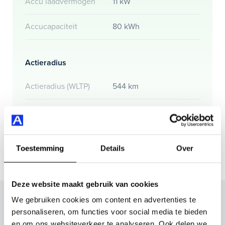
Accu laadvermogen
11 kW
Accucapaciteit
80 kWh
Actieradius
Actieradius (WLTP)
544 km
Gemmiddeld elektrisch
16.7 kW
verbuik
Toestemming
Details
Over
Deze website maakt gebruik van cookies
Inruilvoorstel op deze auto?
We gebruiken cookies om content en advertenties te
personaliseren, om functies voor social media te bieden
Vul hier je gegevens in en vergeet niet foto's van je
en om ons websiteverkeer te analyseren. Ook delen we