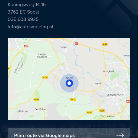
Koningsweg 14-16
3762 EC Soest
035 603 9925
info@autosmeeing.nl
Plan route via Google maps