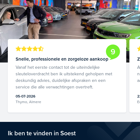
9
Snelle, professionele en zorgeloze aankoop
Z
Vanaf het eerste contact tot de uiteindelijke
A
sleuteloverdracht ben ik uitstekend geholpen met
n
deskundig advies, duidelijke afspraken en een
a
service die alle verwachtingen overtreft.
05-07-2026
2
Thymo, Almere
E
Ik ben te vinden in Soest