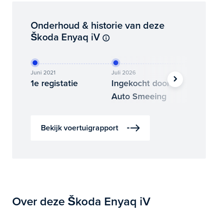
Onderhoud & historie van deze
Škoda Enyaq iV
Juni 2021
Juli 2026
Augustus
1e registatie
Ingekocht door
Binne
Auto Smeeing
Auto 
Bekijk voertuigrapport
Over deze Škoda Enyaq iV