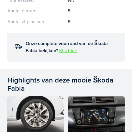
Fabriekskleur
wit
Aantal deuren
5
Aantal zitplaatsen
5
Onze complete voorraad van de Škoda
Fabia bekijken?
Klik hier!
Highlights van deze mooie Škoda
Fabia