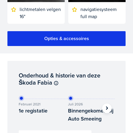
lichtmetalen velgen
navigatiesysteem
16"
full map
Opties & accessoires
Onderhoud & historie van deze
Škoda Fabia
Februari 2021
Juli 2026
Juli 2026
1e registatie
Binnengekomen bij
Foto’s
Auto Smeeing