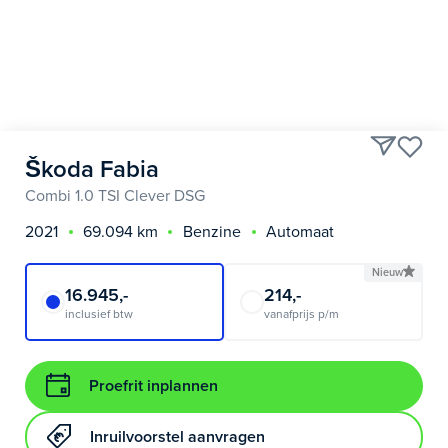
Škoda Fabia
Combi 1.0 TSI Clever DSG
2021
69.094 km
Benzine
Automaat
Nieuw
16.945,-
214,-
inclusief btw
vanafprijs p/m
Proefrit inplannen
Inruilvoorstel aanvragen