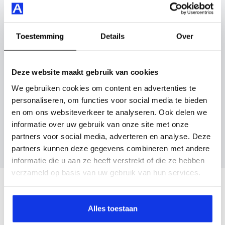
inruilauto mee te sturen.
Je koopt hem voor € 16.945,- maar je kan deze Škoda
Fabia ook bij ons financieren of leasen.
Kenteken huidige auto
Kilometerstand (bij benadering)
Toestemming
Details
Over
Maak snel een afspraak in de showroom of bestel hem
direct online.
Deze website maakt gebruik van cookies
We gebruiken cookies om content en advertenties te
Inruilvoorstel aanvragen
personaliseren, om functies voor social media te bieden
en om ons websiteverkeer te analyseren. Ook delen we
informatie over uw gebruik van onze site met onze
Wanneer je foto’s meestuurt ontvang je op
partners voor social media, adverteren en analyse. Deze
maandag tot en met vrijdag binnen enkele uren
partners kunnen deze gegevens combineren met andere
een voorstel.
informatie die u aan ze heeft verstrekt of die ze hebben
verzameld op basis van uw gebruik van hun services.
Veelgestelde vragen
Alles toestaan
Wanneer kan ik een proefrit maken?