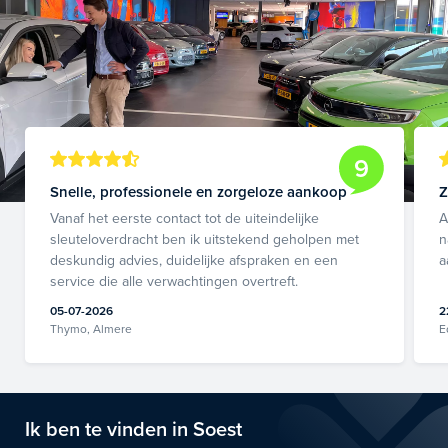
9
Snelle, professionele en zorgeloze aankoop
Z
Vanaf het eerste contact tot de uiteindelijke
A
sleuteloverdracht ben ik uitstekend geholpen met
n
deskundig advies, duidelijke afspraken en een
a
service die alle verwachtingen overtreft.
05-07-2026
2
Thymo, Almere
E
Ik ben te vinden in Soest