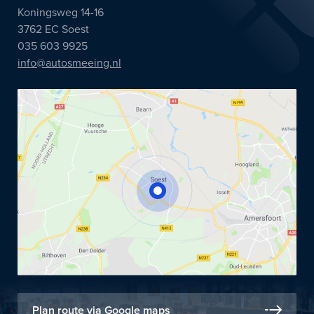
Koningsweg 14-16
3762 EC Soest
035 603 9925
info@autosmeeing.nl
Plan route via Google maps