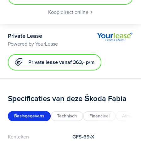
Koop direct online
Private Lease
Powered by YourLease
Private lease vanaf 363,- p/m
Specificaties van deze Škoda Fabia
Basisgegevens
Technisch
Financieel
Afmeting
Kenteken
GFS-69-X