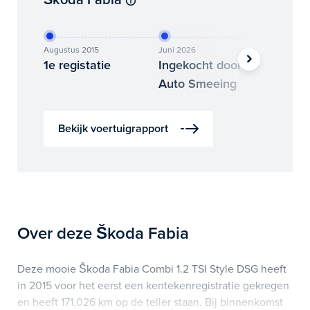
Augustus 2015
Juni 2026
Juli 2026
1e registatie
Ingekocht door
Binne
Auto Smeeing
Auto 
Bekijk voertuigrapport
Over deze Škoda Fabia
Deze mooie Škoda Fabia Combi 1.2 TSI Style DSG heeft
in 2015 voor het eerst een kentekenregistratie gekregen
en heeft 171.026 km op de teller staan. Bij binnenkomst