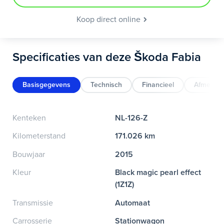
Koop direct online
Specificaties van deze Škoda Fabia
Basisgegevens
Technisch
Financieel
Afmeting
Kenteken
NL-126-Z
Kilometerstand
171.026 km
Bouwjaar
2015
Kleur
Black magic pearl effect
(1Z1Z)
Transmissie
Automaat
Carrosserie
Stationwagon