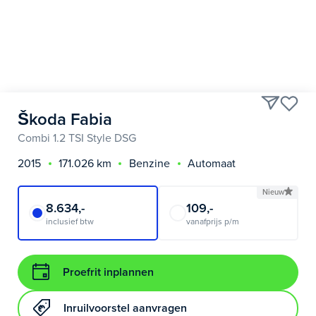
Škoda Fabia
Combi 1.2 TSI Style DSG
2015
171.026 km
Benzine
Automaat
Nieuw
8.634,-
109,-
inclusief btw
vanafprijs p/m
Proefrit inplannen
Inruilvoorstel aanvragen