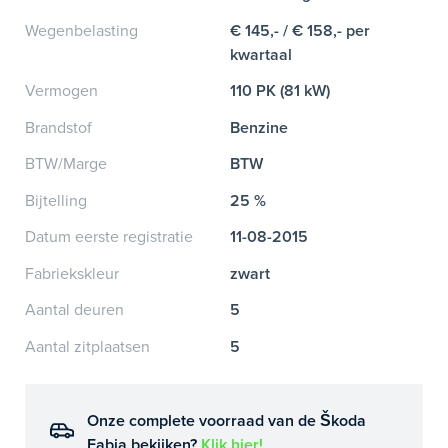
Wegenbelasting
€ 145,- / € 158,- per
kwartaal
Vermogen
110 PK (81 kW)
Brandstof
Benzine
BTW/Marge
BTW
Bijtelling
25 %
Datum eerste registratie
11-08-2015
Fabriekskleur
zwart
Aantal deuren
5
Aantal zitplaatsen
5
Onze complete voorraad van de Škoda
Fabia bekijken?
Klik hier!