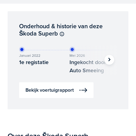
Onderhoud & historie van deze
Škoda Superb
Januari 2022
Mei 2026
Juni 202
1e registatie
Ingekocht door
Binne
Auto Smeeing
Auto 
Bekijk voertuigrapport