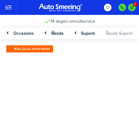
14 dagen omruilservice
Occasions
Škoda
Superb
Škoda Superb
Kies jouw zomerdeal!