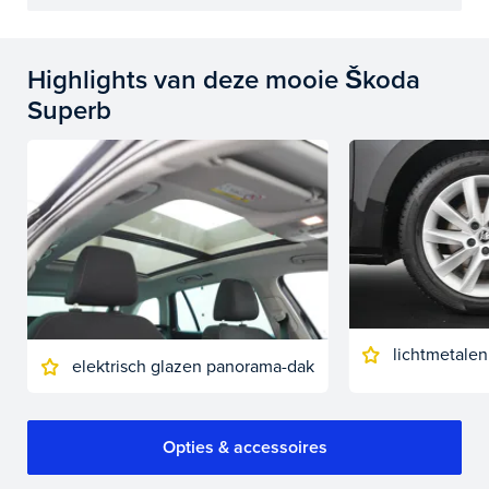
Highlights van deze mooie Škoda
Superb
lichtmetalen
elektrisch glazen panorama-dak
Opties & accessoires