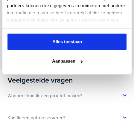
partners kunnen deze gegevens combineren met andere
informatie die u aan ze heeft verstrekt of die ze hebben
verzameld op basis van uw gebruik van hun services.
Inruilvoorstel aanvragen
Alles toestaan
Wanneer je foto’s meestuurt ontvang je op
maandag tot en met vrijdag binnen enkele uren
een voorstel.
Aanpassen
Veelgestelde vragen
Wanneer kan ik een proefrit maken?
Kan ik een auto reserveren?