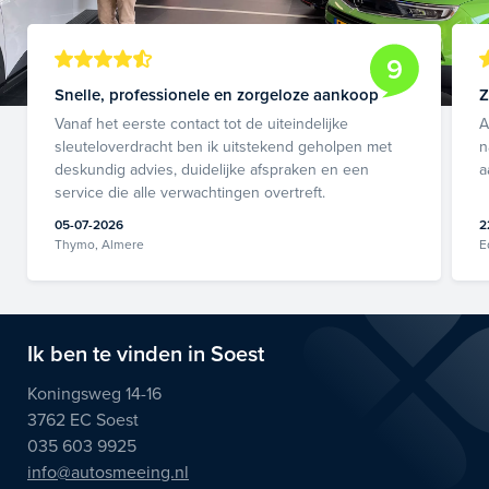
9
Snelle, professionele en zorgeloze aankoop
Z
Vanaf het eerste contact tot de uiteindelijke
A
sleuteloverdracht ben ik uitstekend geholpen met
n
deskundig advies, duidelijke afspraken en een
a
service die alle verwachtingen overtreft.
05-07-2026
2
Thymo, Almere
E
Ik ben te vinden in Soest
Koningsweg 14-16
3762 EC Soest
035 603 9925
info@autosmeeing.nl