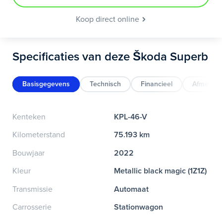
Koop direct online
Specificaties van deze Škoda Superb
Basisgegevens
Technisch
Financieel
Afmeting
Kenteken
KPL-46-V
Kilometerstand
75.193 km
Bouwjaar
2022
Kleur
Metallic black magic (1Z1Z)
Transmissie
Automaat
Carrosserie
Stationwagon