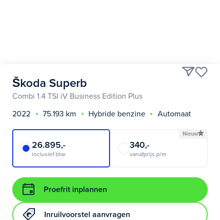
Škoda Superb
Combi 1.4 TSI iV Business Edition Plus
2022
75.193 km
Hybride benzine
Automaat
Nieuw
26.895,-
340,-
inclusief btw
vanafprijs p/m
Proefrit inplannen
Inruilvoorstel aanvragen