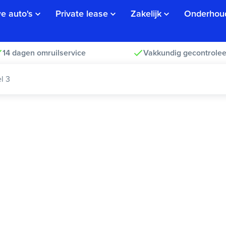
e auto's
Private lease
Zakelijk
Onderhou
14 dagen omruilservice
Vakkundig gecontrolee
l 3