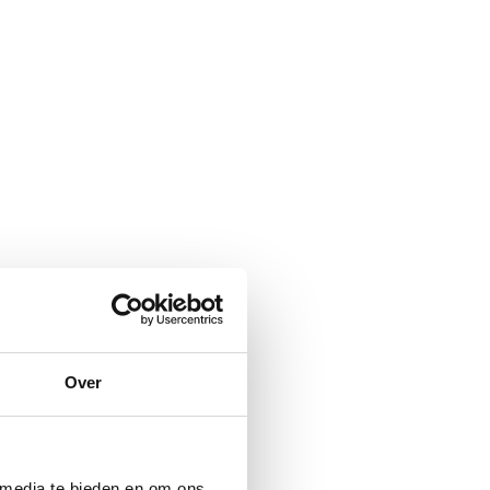
Over
 media te bieden en om ons