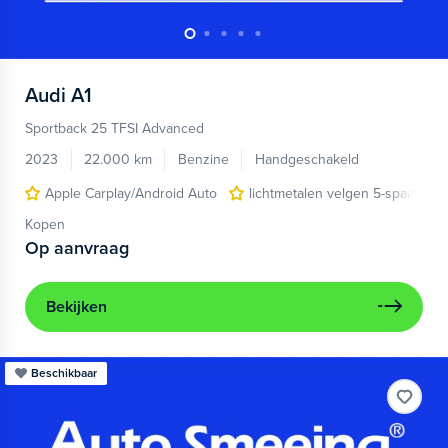
Audi
A1
Sportback 25 TFSI Advanced
2023
22.000 km
Benzine
Handgeschakeld
Apple Carplay/Android Auto
lichtmetalen velgen 5-spaaks 17
Kopen
Op aanvraag
Bekijken
Beschikbaar