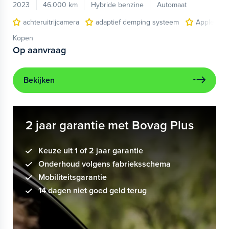
2023
46.000 km
Hybride benzine
Automaat
achteruitrijcamera
adaptief demping systeem
Apple Car
Kopen
Op aanvraag
Bekijken
2 jaar garantie met Bovag Plus
Keuze uit 1 of 2 jaar garantie
Onderhoud volgens fabrieksschema
Mobiliteitsgarantie
14 dagen niet goed geld terug