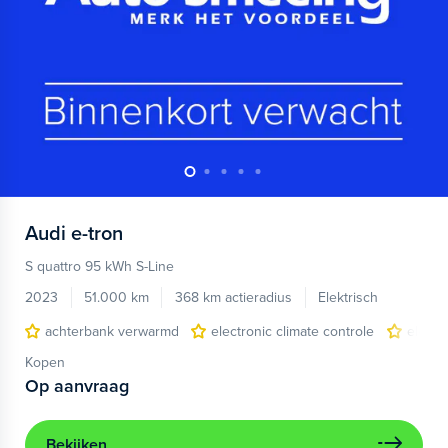
Audi
e-tron
S quattro 95 kWh S-Line
2023
51.000 km
368 km actieradius
Elektrisch
achterbank verwarmd
electronic climate controle
elektr
Kopen
Op aanvraag
Bekijken