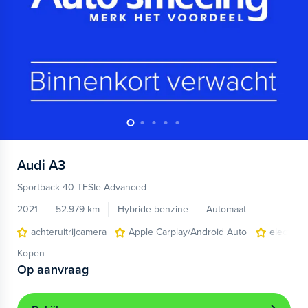
Audi
A3
Sportback 40 TFSIe Advanced
2021
52.979 km
Hybride benzine
Automaat
achteruitrijcamera
Apple Carplay/Android Auto
electroni
Kopen
Op aanvraag