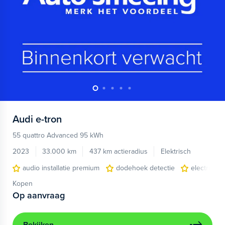
Audi
e-tron
55 quattro Advanced 95 kWh
2023
33.000 km
437 km actieradius
Elektrisch
audio installatie premium
dodehoek detectie
electronic 
Kopen
Op aanvraag