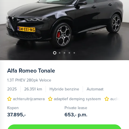
Alfa Romeo
Tonale
1.3T PHEV 280pk Veloce
2025
26.351 km
Hybride benzine
Automaat
achteruitrijcamera
adaptief demping systeem
audio inst
Kopen
Private lease
37.895,-
653,-
p.m.