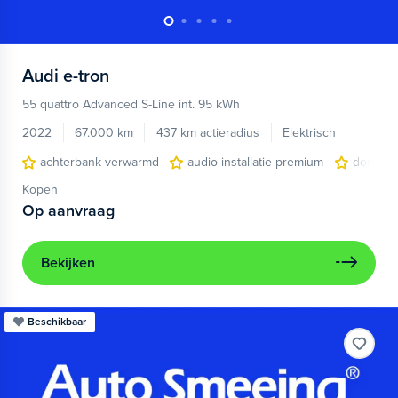
Audi
e-tron
55 quattro Advanced S-Line int. 95 kWh
2022
67.000 km
437 km actieradius
Elektrisch
achterbank verwarmd
audio installatie premium
dodehoe
Kopen
Op aanvraag
Bekijken
Beschikbaar