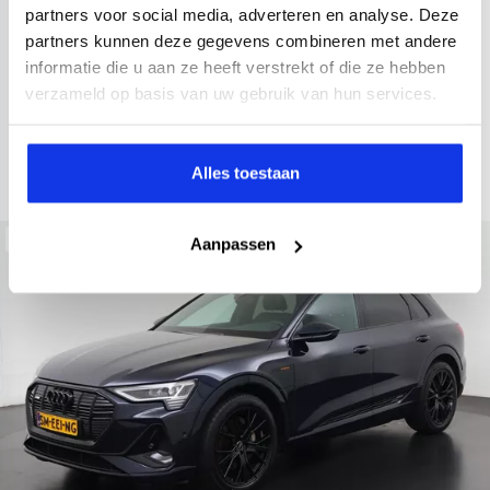
2022
34.998 km
437 km actieradius
Elektrisch
partners voor social media, adverteren en analyse. Deze
partners kunnen deze gegevens combineren met andere
electronic climate controle
elektrisch glazen panorama-dak
informatie die u aan ze heeft verstrekt of die ze hebben
Kopen
Private lease
verzameld op basis van uw gebruik van hun services.
36.895,-
793,-
p.m.
Bekijken
Alles toestaan
Beschikbaar
Aanpassen