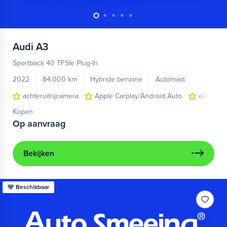
Audi
A3
Sportback 40 TFSIe Plug-In
2022
84.000 km
Hybride benzine
Automaat
achteruitrijcamera
Apple Carplay/Android Auto
electroni
Kopen
Op aanvraag
Bekijken
Beschikbaar