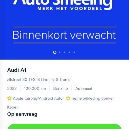
Audi
A1
allstreet 30 TFSI S-Line int. S-Tronic
2023
100.000 km
Benzine
Automaat
Apple Carplay/Android Auto
hemelbekleding donker
lic
Kopen
Op aanvraag