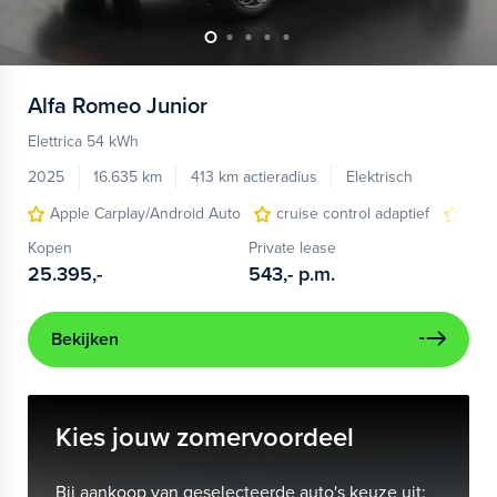
Alfa Romeo
Junior
Elettrica 54 kWh
2025
16.635 km
413 km actieradius
Elektrisch
Apple Carplay/Android Auto
cruise control adaptief
LED
Kopen
Private lease
25.395,-
543,-
p.m.
Bekijken
Kies jouw zomervoordeel
Bij aankoop van geselecteerde auto's keuze uit: