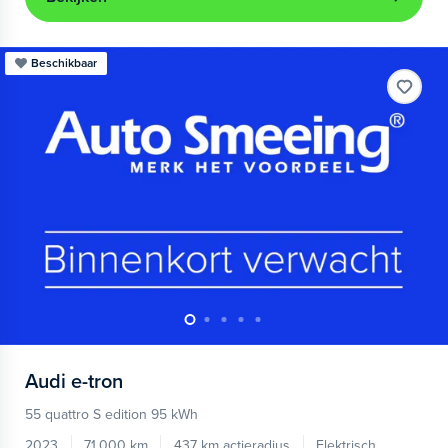
Beschikbaar
Audi
e-tron
55 quattro S edition 95 kWh
2023
71.000 km
437 km actieradius
Elektrisch