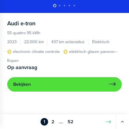
Audi
e-tron
55 quattro 95 kWh
2023
22.000 km
437 km actieradius
Elektrisch
electronic climate controle
elektrisch glazen panorama-dak
Kopen
Op aanvraag
Bekijken
1
2
...
52
Volgende