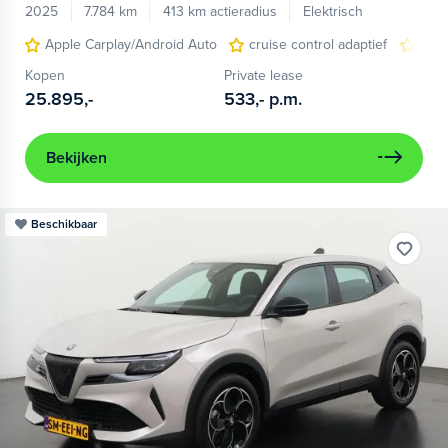
2025
7.784 km
413 km actieradius
Elektrisch
Apple Carplay/Android Auto
cruise control adaptief
LED
Kopen
Private lease
25.895,-
533,-
p.m.
Bekijken
Beschikbaar