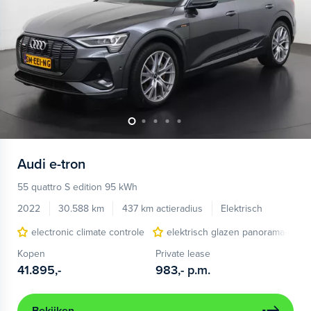
Audi
e-tron
55 quattro S edition 95 kWh
2022
30.588 km
437 km actieradius
Elektrisch
electronic climate controle
elektrisch glazen panorama-dak
Kopen
Private lease
41.895,-
983,-
p.m.
Bekijken