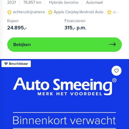
2021
76.857 km
Hybride benzine
Automaat
achteruitrijcamera
Apple Carplay/Android Auto
audio ins
Kopen
Financieren
24.895,-
315,-
p.m.
Bekijken
Beschikbaar