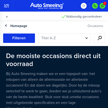
Vakkundig gecontroleerd >
Homepage
Occasions
Filteren
De mooiste occasions direct uit
voorraad
Bij Auto Smeeing maken we er een topsport van: het
inkopen van alleen de allermooiste en allerbeste
occasions! En dat doen we dagelijks. Door bij de inkoop
selectief te werk te gaan, bieden we je uitsluitend auto’s
van de beste kwaliteit. Stuk voor stuk unieke occasions
met uitgebreide specificaties en een lage