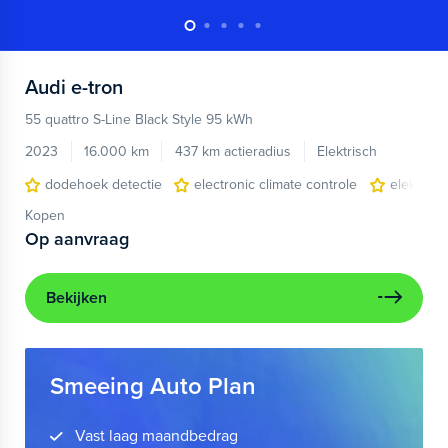
Audi
e-tron
55 quattro S-Line Black Style 95 kWh
2023
16.000 km
437 km actieradius
Elektrisch
dodehoek detectie
electronic climate controle
elektris
Kopen
Op aanvraag
Bekijken
Smeeing Auto Plan
Vast laag maandbedrag