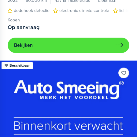
2022
50.000 km
437 km actieradius
Elektrisch
dodehoek detectie
electronic climate controle
lichtmeta
Kopen
Op aanvraag
Bekijken
Beschikbaar