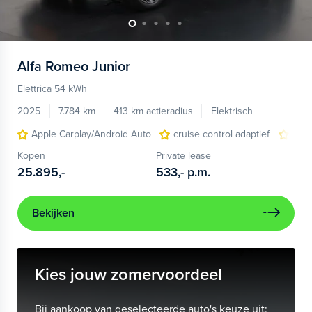
Alfa Romeo
Junior
Elettrica 54 kWh
2025
7.784 km
413 km actieradius
Elektrisch
Apple Carplay/Android Auto
cruise control adaptief
LED
Kopen
Private lease
25.895,-
533,-
p.m.
Bekijken
Kies jouw zomervoordeel
Bij aankoop van geselecteerde auto's keuze uit: