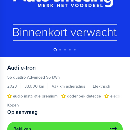
Audi
e-tron
55 quattro Advanced 95 kWh
2023
33.000 km
437 km actieradius
Elektrisch
audio installatie premium
dodehoek detectie
electronic 
Kopen
Op aanvraag
Bekijken