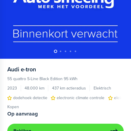
Audi
e-tron
55 quattro S-Line Black Edition 95 kWh
2023
48.000 km
437 km actieradius
Elektrisch
dodehoek detectie
electronic climate controle
elektris
Kopen
Op aanvraag