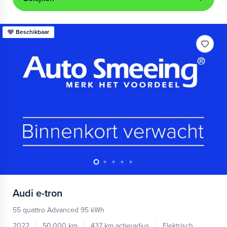
Beschikbaar
Audi
e-tron
55 quattro Advanced 95 kWh
2022
50.000 km
437 km actieradius
Elektrisch