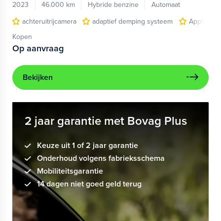
2023
46.000 km
Hybride benzine
Automaat
achteruitrijcamera
adaptief demping systeem
Apple Car
Kopen
Op aanvraag
Bekijken
2 jaar garantie met Bovag Plus
Keuze uit 1 of 2 jaar garantie
Onderhoud volgens fabrieksschema
Mobiliteitsgarantie
14 dagen niet goed geld terug