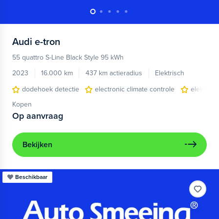
Audi
e-tron
55 quattro S-Line Black Style 95 kWh
2023
16.000 km
437 km actieradius
Elektrisch
dodehoek detectie
electronic climate controle
elektris
Kopen
Op aanvraag
Bekijken
Beschikbaar