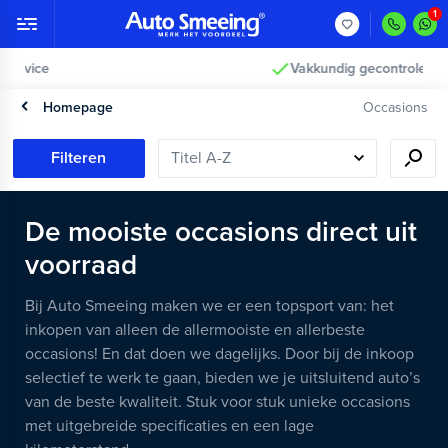
Vakkundig gecontroleerd >
Homepage
Occasions
Filteren
De mooiste occasions direct uit
voorraad
Bij Auto Smeeing maken we er een topsport van: het
inkopen van alleen de allermooiste en allerbeste
occasions! En dat doen we dagelijks. Door bij de inkoop
selectief te werk te gaan, bieden we je uitsluitend auto’s
van de beste kwaliteit. Stuk voor stuk unieke occasions
met uitgebreide specificaties en een lage