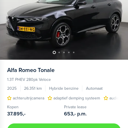
Alfa Romeo
Tonale
1.3T PHEV 280pk Veloce
2025
26.351 km
Hybride benzine
Automaat
achteruitrijcamera
adaptief demping systeem
audio inst
Kopen
Private lease
37.895,-
653,-
p.m.