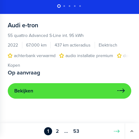
Audi
e-tron
55 quattro Advanced S-Line int. 95 kWh
2022
67.000 km
437 km actieradius
Elektrisch
achterbank verwarmd
audio installatie premium
dodehoe
Kopen
Op aanvraag
Bekijken
1
2
...
53
Volgende