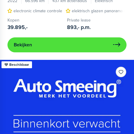
2022
66.596 km
437 km actieradius
Elektrisch
electronic climate controle
elektrisch glazen panorama-dak
Kopen
Private lease
39.895,-
893,-
p.m.
Bekijken
Beschikbaar