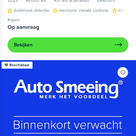
2023
48.000 km
437 km actieradius
Elektrisch
dodehoek detectie
electronic climate controle
elektris
Kopen
Op aanvraag
Bekijken
Beschikbaar