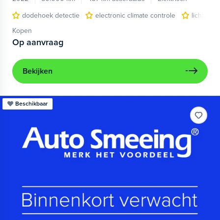
dodehoek detectie
electronic climate controle
lichtmeta
Kopen
Op aanvraag
Bekijken
Beschikbaar