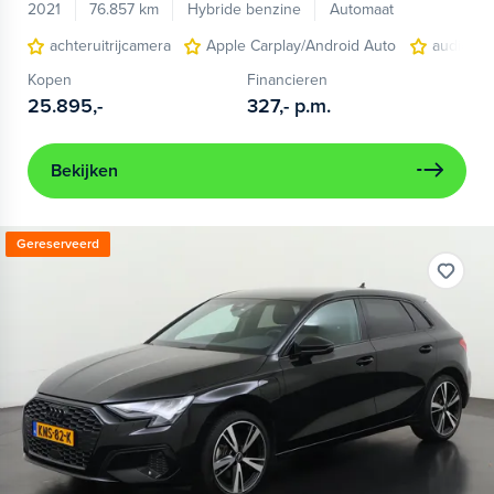
2021
76.857 km
Hybride benzine
Automaat
achteruitrijcamera
Apple Carplay/Android Auto
audio ins
Kopen
Financieren
25.895,-
327,-
p.m.
Bekijken
Gereserveerd