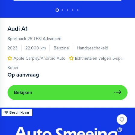
Audi
A1
Sportback 25 TFSI Advanced
2023
22.000 km
Benzine
Handgeschakeld
Apple Carplay/Android Auto
lichtmetalen velgen 5-spaaks 17
Kopen
Op aanvraag
Bekijken
Beschikbaar