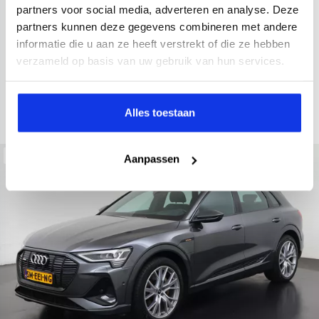
2021
52.979 km
Hybride benzine
Automaat
partners voor social media, adverteren en analyse. Deze
partners kunnen deze gegevens combineren met andere
achteruitrijcamera
Apple Carplay/Android Auto
electroni
informatie die u aan ze heeft verstrekt of die ze hebben
Kopen
verzameld op basis van uw gebruik van hun services.
Op aanvraag
Bekijken
Alles toestaan
Beschikbaar
Aanpassen