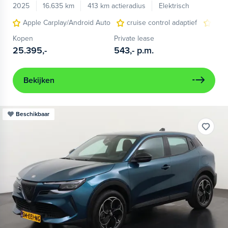
2025
16.635 km
413 km actieradius
Elektrisch
Apple Carplay/Android Auto
cruise control adaptief
LED
Kopen
Private lease
25.395,-
543,-
p.m.
Bekijken
Beschikbaar