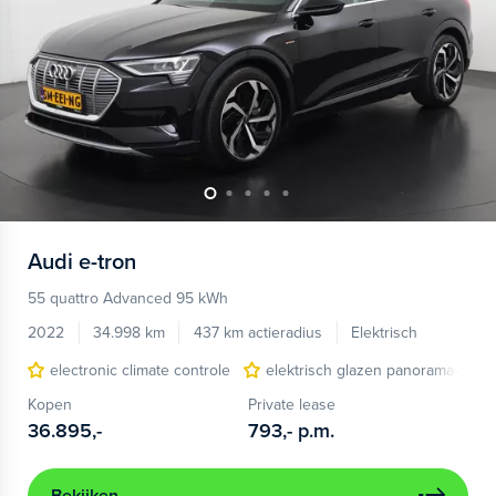
Audi
e-tron
55 quattro Advanced 95 kWh
2022
34.998 km
437 km actieradius
Elektrisch
electronic climate controle
elektrisch glazen panorama-dak
Kopen
Private lease
36.895,-
793,-
p.m.
Bekijken