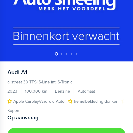
Audi
A1
allstreet 30 TFSI S-Line int. S-Tronic
2023
100.000 km
Benzine
Automaat
Apple Carplay/Android Auto
hemelbekleding donker
lic
Kopen
Op aanvraag