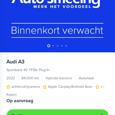
Audi
A3
Sportback 40 TFSIe Plug-In
2022
84.000 km
Hybride benzine
Automaat
achteruitrijcamera
Apple Carplay/Android Auto
electroni
Kopen
Op aanvraag