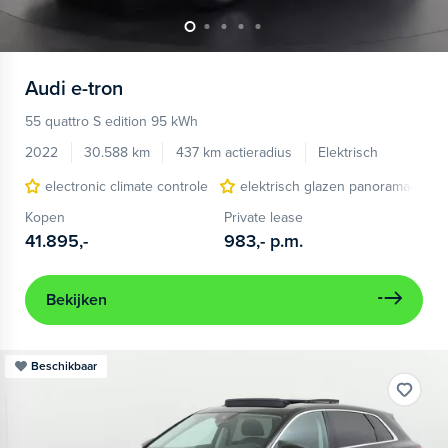
Audi
e-tron
55 quattro S edition 95 kWh
2022
30.588 km
437 km actieradius
Elektrisch
electronic climate controle
elektrisch glazen panorama-dak
Kopen
Private lease
41.895,-
983,-
p.m.
Bekijken
Beschikbaar