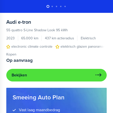
Audi
e-tron
55 quattro S-Line Shadow Look 95 kWh
2023
65.000 km
437 km actieradius
Elektrisch
electronic climate controle
elektrisch glazen panorama-dak
Kopen
Op aanvraag
Bekijken
Smeeing Auto Plan
Vast laag maandbedrag