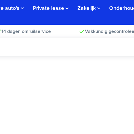
e auto's
Private lease
Zakelijk
Onderhou
14 dagen omruilservice
Vakkundig gecontrolee