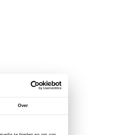
Over
 media te bieden en om ons