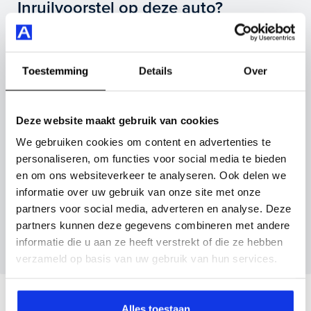
Highlights van deze Toyota zijn onder andere
Inruilvoorstel op deze auto?
achteruitrijcamera, apple carplay/android auto, cruise
control adaptief en nog veel meer.
Vul hier je gegevens in en vergeet niet foto's van je
inruilauto mee te sturen.
Je koopt hem voor € 19.395,- maar je kan deze Toyota
Toestemming
Details
Over
Yaris ook bij ons financieren of leasen.
Kenteken huidige auto
Kilometerstand (bij benadering)
Maak snel een afspraak in de showroom of bestel hem
Deze website maakt gebruik van cookies
direct online.
We gebruiken cookies om content en advertenties te
personaliseren, om functies voor social media te bieden
Inruilvoorstel aanvragen
en om ons websiteverkeer te analyseren. Ook delen we
informatie over uw gebruik van onze site met onze
partners voor social media, adverteren en analyse. Deze
Wanneer je foto’s meestuurt ontvang je op
partners kunnen deze gegevens combineren met andere
maandag tot en met vrijdag binnen enkele uren
informatie die u aan ze heeft verstrekt of die ze hebben
een voorstel.
verzameld op basis van uw gebruik van hun services.
Veelgestelde vragen
Alles toestaan