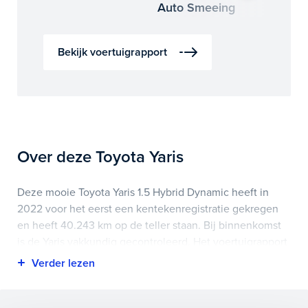
Auto Smeeing
Auto 
Bekijk voertuigrapport
Over deze Toyota Yaris
Deze mooie Toyota Yaris 1.5 Hybrid Dynamic heeft in
2022 voor het eerst een kentekenregistratie gekregen
en heeft 40.243 km op de teller staan. Bij binnenkomst
is de Yaris vakkundig gecontroleerd. Het voertuigrapport
is op deze pagina bij onderhoud en historie te
downloaden.