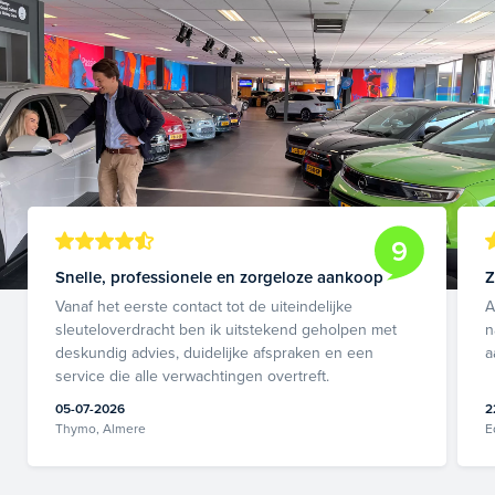
9
Snelle, professionele en zorgeloze aankoop
Z
Vanaf het eerste contact tot de uiteindelijke
A
sleuteloverdracht ben ik uitstekend geholpen met
n
deskundig advies, duidelijke afspraken en een
a
service die alle verwachtingen overtreft.
05-07-2026
2
Thymo, Almere
E