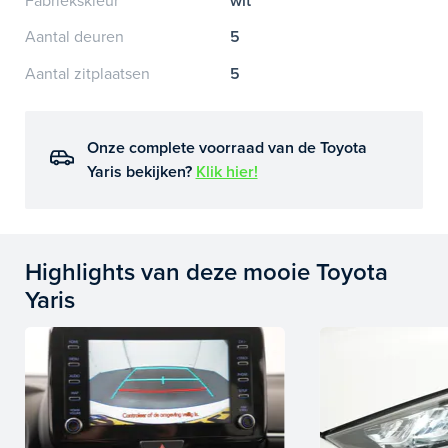
Fabriekskleur
wit
Aantal deuren
5
Aantal zitplaatsen
5
Onze complete voorraad van de Toyota
Yaris bekijken?
Klik hier!
Highlights van deze mooie Toyota
Yaris