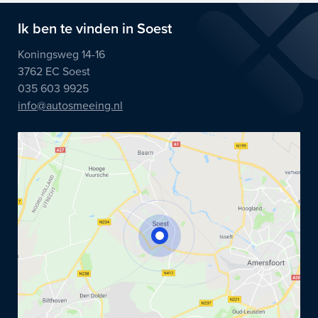
Ik ben te vinden in Soest
Koningsweg 14-16
3762 EC Soest
035 603 9925
info@autosmeeing.nl