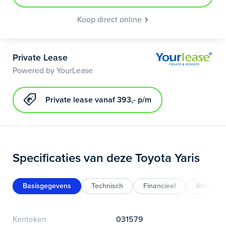
Koop direct online
Private Lease
Powered by YourLease
Private lease vanaf 393,- p/m
Specificaties van deze Toyota Yaris
Basisgegevens
Technisch
Financieel
Afmeting
Kenteken
031579