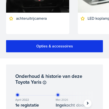
achteruitrijcamera
LED koplam
Opties & accessoires
Onderhoud & historie van deze
Toyota Yaris
April 2022
Mei 2026
Juni 202
1e registatie
Ingekocht door
Binne