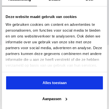
Inruilvoorstel aanvragen
Deze website maakt gebruik van cookies
Wanneer je foto’s meestuurt ontvang je op
We gebruiken cookies om content en advertenties te
maandag tot en met vrijdag binnen enkele uren
personaliseren, om functies voor social media te bieden
een voorstel.
en om ons websiteverkeer te analyseren. Ook delen we
informatie over uw gebruik van onze site met onze
partners voor social media, adverteren en analyse. Deze
Veelgestelde vragen
partners kunnen deze gegevens combineren met andere
informatie die u aan ze heeft verstrekt of die ze hebben
verzameld op basis van uw gebruik van hun services.
Wanneer kan ik een proefrit maken?
Alles toestaan
Kan ik een auto reserveren?
Aanpassen
Hoe weet ik of deze auto nog beschikbaar is?