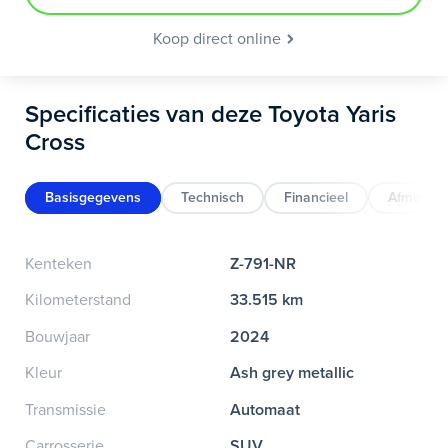
Koop direct online
Specificaties van deze Toyota Yaris
Cross
Basisgegevens
Technisch
Financieel
Afmeting
Kenteken
Z-791-NR
Kilometerstand
33.515 km
Bouwjaar
2024
Kleur
Ash grey metallic
Transmissie
Automaat
Carrosserie
SUV