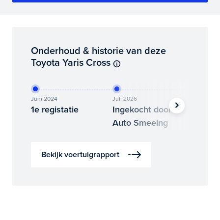
Onderhoud & historie van deze
Toyota Yaris Cross
Juni 2024
Juli 2026
Juli 2026
1e registatie
Ingekocht door
Binne
Auto Smeeing
Auto 
Bekijk voertuigrapport