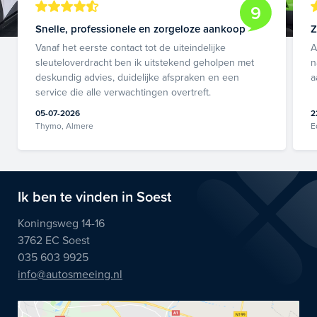
9
Snelle, professionele en zorgeloze aankoop
Z
Vanaf het eerste contact tot de uiteindelijke
A
sleuteloverdracht ben ik uitstekend geholpen met
n
deskundig advies, duidelijke afspraken en een
a
service die alle verwachtingen overtreft.
05-07-2026
2
Thymo, Almere
E
Ik ben te vinden in Soest
Koningsweg 14-16
3762 EC Soest
035 603 9925
info@autosmeeing.nl