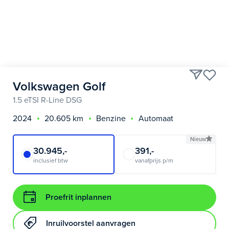
Volkswagen Golf
1.5 eTSI R-Line DSG
2024
20.605 km
Benzine
Automaat
Nieuw
30.945,-
391,-
inclusief btw
vanafprijs p/m
Proefrit inplannen
Inruilvoorstel aanvragen