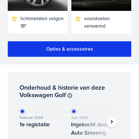
lichtmetalen velgen
voorstoelen
18"
verwarmd
Opties & accessoires
Onderhoud & historie van deze
Volkswagen Golf
Februari 2024
Juni 2026
Juni 202
1e registatie
Ingekocht door
Binne
Auto Smeeing
Auto 