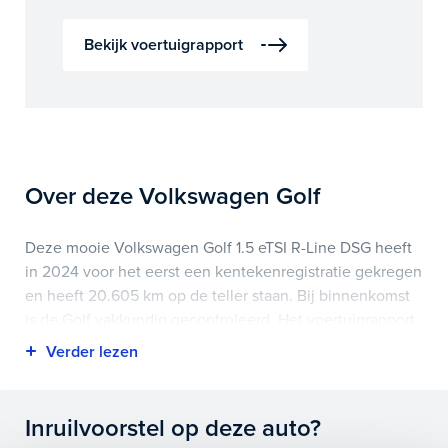
Bekijk voertuigrapport
Over deze Volkswagen Golf
Deze mooie Volkswagen Golf 1.5 eTSI R-Line DSG heeft
in 2024 voor het eerst een kentekenregistratie gekregen
en heeft 20.605 km op de teller staan. Bij binnenkomst
is de Golf vakkundig gecontroleerd. Het voertuigrapport
is op deze pagina bij onderhoud en historie te
downloaden.
Highlights van deze Volkswagen zijn onder andere airco
Inruilvoorstel op deze auto?
(automatisch), apple carplay/android auto, lichtmetalen