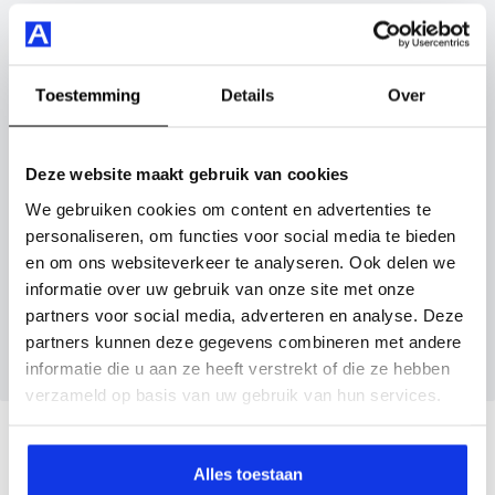
velgen 18" en nog veel meer.
Vul hier je gegevens in en vergeet niet foto's van je
inruilauto mee te sturen.
Je koopt hem voor € 30.945,- maar je kan deze
Toestemming
Details
Over
Volkswagen Golf ook bij ons financieren of leasen.
Kenteken huidige auto
Kilometerstand (bij benadering)
Maak snel een afspraak in de showroom of bestel hem
Deze website maakt gebruik van cookies
direct online.
We gebruiken cookies om content en advertenties te
personaliseren, om functies voor social media te bieden
Inruilvoorstel aanvragen
en om ons websiteverkeer te analyseren. Ook delen we
informatie over uw gebruik van onze site met onze
Wanneer je foto’s meestuurt ontvang je op
partners voor social media, adverteren en analyse. Deze
maandag tot en met vrijdag binnen enkele uren
partners kunnen deze gegevens combineren met andere
een voorstel.
informatie die u aan ze heeft verstrekt of die ze hebben
verzameld op basis van uw gebruik van hun services.
Veelgestelde vragen
Alles toestaan