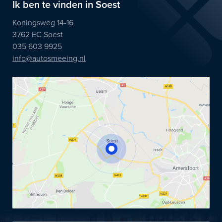
Ik ben te vinden in Soest
Koningsweg 14-16
3762 EC Soest
035 603 9925
info@autosmeeing.nl